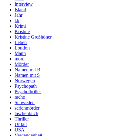
Interview
Island
Jahr
kk
Krimi
Kristine
Kristine Greßhöner
Leben
London
Mann
mord
Mörder
Namen mit B
Namen mit S
Norwegen
Psychopath
Psychothriller
rache
Schweden
serienmörder
taschenbuch
Thriller
Unfall
USA
Vergangenheit