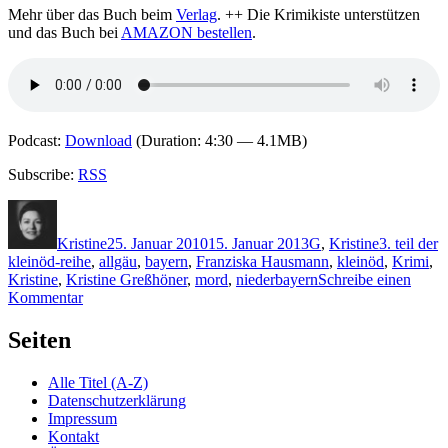
Mehr über das Buch beim
Verlag
. ++ Die Krimikiste unterstützen
und das Buch bei
AMAZON bestellen
.
Podcast:
Download
(Duration: 4:30 — 4.1MB)
Subscribe:
RSS
Autor
Veröffentlicht
Kategorien
Schlagwört
am
Kristine
25. Januar 2010
15. Januar 2013
G
,
Kristine
3. teil der
kleinöd-reihe
,
allgäu
,
bayern
,
Franziska Hausmann
,
kleinöd
,
Krimi
,
Kristine
,
Kristine Greßhöner
,
mord
,
niederbayern
Schreibe einen
zu
Kommentar
KK
338:
Seiten
Katharina
Gerwens,
Alle Titel (A-Z)
Herbert
Datenschutzerklärung
Schröger
Impressum
–
Kontakt
Anpfiff