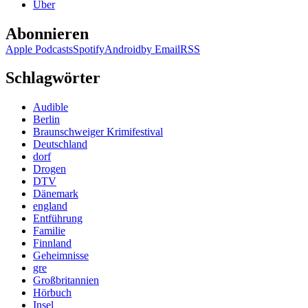
Über
in
Kleinöd
Abonnieren
Apple Podcasts
Spotify
Android
by Email
RSS
Schlagwörter
Audible
Berlin
Braunschweiger Krimifestival
Deutschland
dorf
Drogen
DTV
Dänemark
england
Entführung
Familie
Finnland
Geheimnisse
gre
Großbritannien
Hörbuch
Insel