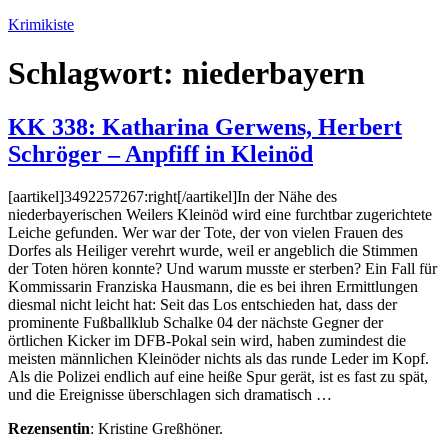
Zum
Krimikiste
Inhalt
springen
Schlagwort:
niederbayern
KK 338: Katharina Gerwens, Herbert
Schröger – Anpfiff in Kleinöd
[aartikel]3492257267:right[/aartikel]In der Nähe des
niederbayerischen Weilers Kleinöd wird eine furchtbar zugerichtete
Leiche gefunden. Wer war der Tote, der von vielen Frauen des
Dorfes als Heiliger verehrt wurde, weil er angeblich die Stimmen
der Toten hören konnte? Und warum musste er sterben? Ein Fall für
Kommissarin Franziska Hausmann, die es bei ihren Ermittlungen
diesmal nicht leicht hat: Seit das Los entschieden hat, dass der
prominente Fußballklub Schalke 04 der nächste Gegner der
örtlichen Kicker im DFB-Pokal sein wird, haben zumindest die
meisten männlichen Kleinöder nichts als das runde Leder im Kopf.
Als die Polizei endlich auf eine heiße Spur gerät, ist es fast zu spät,
und die Ereignisse überschlagen sich dramatisch …
Rezensentin
: Kristine Greßhöner.