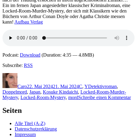
Ein im fernen Japan angesiedelter klassischer Kriminalroman, eine
Locked-Room-Murder-Mystery, der sich mit Klassikern wie den
Büchern von Arthur Conan Doyle oder Agatha Christie messen
kann!
Aufbau Verlag
Podcast:
Download
(Duration: 4:35 — 4.8MB)
Subscribe:
RSS
Autor
Veröffentlicht
Kategorien
Schlagwörter
am
Caro
22. Mai 2024
21. Mai 2024
C
,
Y
Detektivroman
,
Doppelmord
,
Japan
,
Kosuke Kindaichi
,
Locked-Room-Murder-
zu
Mystery
,
Locked-Room-Mystery
,
mord
Schreibe einen Kommentar
23
Sei
Seiten
Yo
–
Alle Titel (A-Z)
Di
Datenschutzerklärung
rät
Impressum
Hon