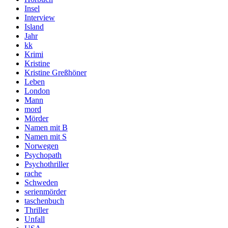
Insel
Interview
Island
Jahr
kk
Krimi
Kristine
Kristine Greßhöner
Leben
London
Mann
mord
Mörder
Namen mit B
Namen mit S
Norwegen
Psychopath
Psychothriller
rache
Schweden
serienmörder
taschenbuch
Thriller
Unfall