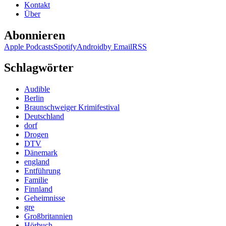
Kontakt
Mo
Über
Abonnieren
Apple Podcasts
Spotify
Android
by Email
RSS
Schlagwörter
Audible
Berlin
Braunschweiger Krimifestival
Deutschland
dorf
Drogen
DTV
Dänemark
england
Entführung
Familie
Finnland
Geheimnisse
gre
Großbritannien
Hörbuch