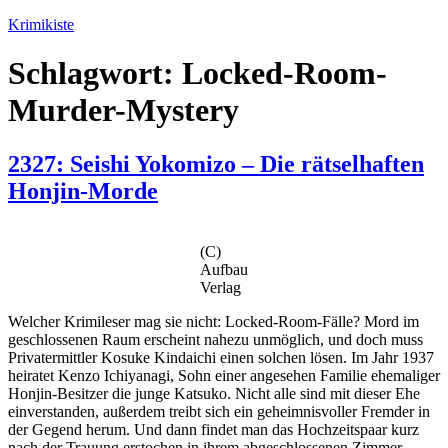
Zum
Krimikiste
Inhalt
springen
Schlagwort:
Locked-Room-
Murder-Mystery
2327: Seishi Yokomizo – Die rätselhaften
Honjin-Morde
(C)
Aufbau
Verlag
Welcher Krimileser mag sie nicht: Locked-Room-Fälle? Mord im
geschlossenen Raum erscheint nahezu unmöglich, und doch muss
Privatermittler Kosuke Kindaichi einen solchen lösen. Im Jahr 1937
heiratet Kenzo Ichiyanagi, Sohn einer angesehen Familie ehemaliger
Honjin-Besitzer die junge Katsuko. Nicht alle sind mit dieser Ehe
einverstanden, außerdem treibt sich ein geheimnisvoller Fremder in
der Gegend herum. Und dann findet man das Hochzeitspaar kurz
nach der Trauung erstochen in ihrem abgeschlossenen Zimmer…