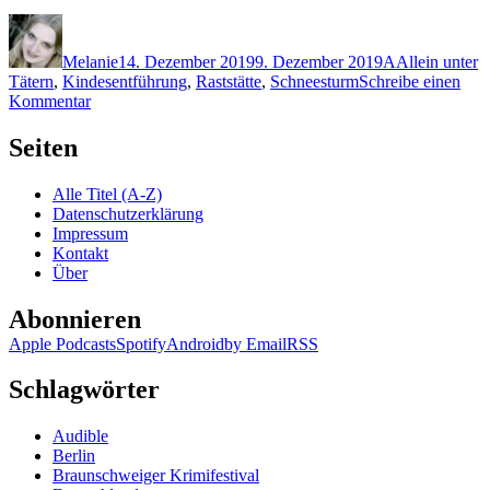
Autor
Veröffentlicht
Kategorien
Schlagwörter
am
Melanie
14. Dezember 2019
9. Dezember 2019
A
Allein unter
Tätern
,
Kindesentführung
,
Raststätte
,
Schneesturm
Schreibe einen
zu
Kommentar
1906:
Taylor
Seiten
Adams
–
Alle Titel (A-Z)
No
Datenschutzerklärung
Exit
Impressum
Kontakt
Über
Abonnieren
Apple Podcasts
Spotify
Android
by Email
RSS
Schlagwörter
Audible
Berlin
Braunschweiger Krimifestival