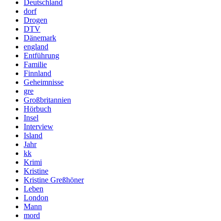
Deutschland
dorf
Drogen
DTV
Dänemark
england
Entführung
Familie
Finnland
Geheimnisse
gre
Großbritannien
Hörbuch
Insel
Interview
Island
Jahr
kk
Krimi
Kristine
Kristine Greßhöner
Leben
London
Mann
mord