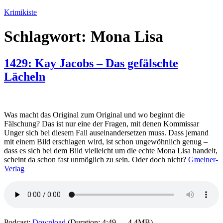
Zum
Krimikiste
Inhalt
springen
Schlagwort:
Mona Lisa
1429: Kay Jacobs – Das gefälschte
Lächeln
Was macht das Original zum Original und wo beginnt die
Fälschung? Das ist nur eine der Fragen, mit denen Kommissar
Unger sich bei diesem Fall auseinandersetzen muss. Dass jemand
mit einem Bild erschlagen wird, ist schon ungewöhnlich genug –
dass es sich bei dem Bild vielleicht um die echte Mona Lisa handelt,
scheint da schon fast unmöglich zu sein. Oder doch nicht?
Gmeiner-
Verlag
Podcast:
Download
(Duration: 4:49 — 4.4MB)