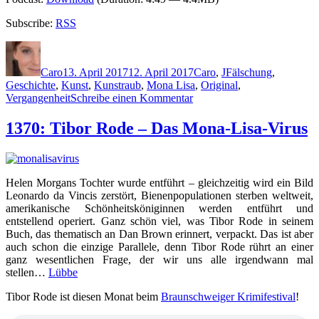
Subscribe:
RSS
Autor
Veröffentlicht
Kategorien
Schlagwörter
am
Caro
13. April 2017
12. April 2017
Caro
,
J
Fälschung
,
Geschichte
,
Kunst
,
Kunstraub
,
Mona Lisa
,
Original
,
zu
Vergangenheit
Schreibe einen Kommentar
1429:
Kay
1370: Tibor Rode – Das Mona-Lisa-Virus
Jacobs
–
Das
gefälschte
Helen Morgans Tochter wurde entführt – gleichzeitig wird ein Bild
Lächeln
Leonardo da Vincis zerstört, Bienenpopulationen sterben weltweit,
amerikanische Schönheitsköniginnen werden entführt und
entstellend operiert. Ganz schön viel, was Tibor Rode in seinem
Buch, das thematisch an Dan Brown erinnert, verpackt. Das ist aber
auch schon die einzige Parallele, denn Tibor Rode rührt an einer
ganz wesentlichen Frage, der wir uns alle irgendwann mal
stellen…
Lübbe
Tibor Rode ist diesen Monat beim
Braunschweiger Krimifestival
!