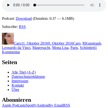
Podcast:
Download
(Duration: 6:37 — 6.1MB)
Subscribe:
RSS
Autor
Veröffentlicht
Kategorien
Schlagwörter
am
Caro
11. Oktober 2016
9. Oktober 2016
Caro
,
R
Kunstraub
,
Leonardo da Vinci
,
Magersucht
,
Mona Lisa
,
Paris
,
Schönheit
1
zu
Kommentar
1370:
Tibor
Seiten
Rode
–
Alle Titel (A-Z)
Das
Datenschutzerklärung
Mona-
Impressum
Lisa-
Kontakt
Virus
Über
Abonnieren
Apple Podcasts
Spotify
Android
by Email
RSS