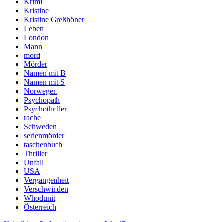
Krimi
Kristine
Kristine Greßhöner
Leben
London
Mann
mord
Mörder
Namen mit B
Namen mit S
Norwegen
Psychopath
Psychothriller
rache
Schweden
serienmörder
taschenbuch
Thriller
Unfall
USA
Vergangenheit
Verschwinden
Whodunit
Österreich