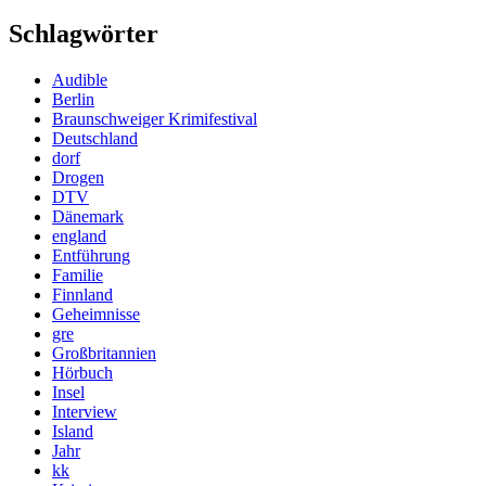
Schlagwörter
Audible
Berlin
Braunschweiger Krimifestival
Deutschland
dorf
Drogen
DTV
Dänemark
england
Entführung
Familie
Finnland
Geheimnisse
gre
Großbritannien
Hörbuch
Insel
Interview
Island
Jahr
kk