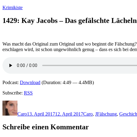
Zum
Krimikiste
Inhalt
springen
1429: Kay Jacobs – Das gefälschte Lächeln
Was macht das Original zum Original und wo beginnt die Fälschung? 
erschlagen wird, ist schon ungewöhnlich genug – dass es sich bei dem
Podcast:
Download
(Duration: 4:49 — 4.4MB)
Subscribe:
RSS
Autor
Veröffentlicht
Kategorien
Schlagwörter
am
Caro
13. April 2017
12. April 2017
Caro
,
J
Fälschung
,
Geschich
Schreibe einen Kommentar