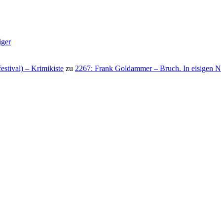
iger
stival) – Krimikiste
zu
2267: Frank Goldammer – Bruch. In eisigen N