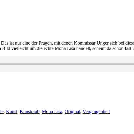
Das ist nur eine der Fragen, mit denen Kommissar Unger sich bei dies
 Bild vielleicht um die echte Mona Lisa handelt, scheint da schon fast
te
,
Kunst
,
Kunstraub
,
Mona Lisa
,
Original
,
Vergangenheit