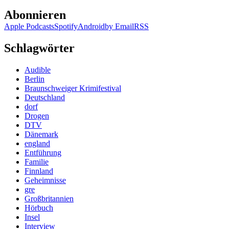
Abonnieren
Apple Podcasts
Spotify
Android
by Email
RSS
Schlagwörter
Audible
Berlin
Braunschweiger Krimifestival
Deutschland
dorf
Drogen
DTV
Dänemark
england
Entführung
Familie
Finnland
Geheimnisse
gre
Großbritannien
Hörbuch
Insel
Interview