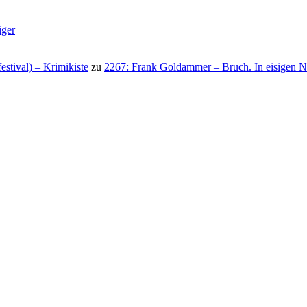
iger
stival) – Krimikiste
zu
2267: Frank Goldammer – Bruch. In eisigen N