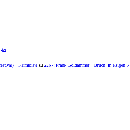
iger
stival) – Krimikiste
zu
2267: Frank Goldammer – Bruch. In eisigen N