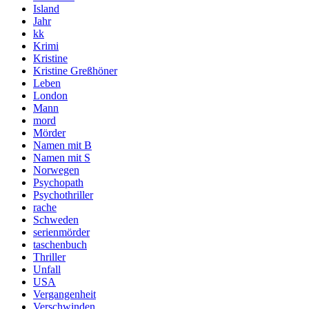
Island
Jahr
kk
Krimi
Kristine
Kristine Greßhöner
Leben
London
Mann
mord
Mörder
Namen mit B
Namen mit S
Norwegen
Psychopath
Psychothriller
rache
Schweden
serienmörder
taschenbuch
Thriller
Unfall
USA
Vergangenheit
Verschwinden