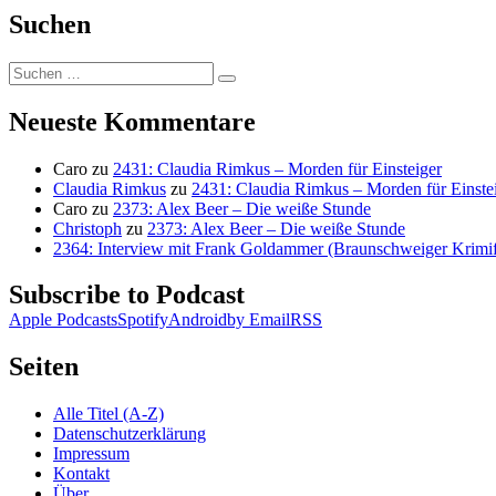
Suchen
Suchen
Suchen
nach:
Neueste Kommentare
Caro
zu
2431: Claudia Rimkus – Morden für Einsteiger
Claudia Rimkus
zu
2431: Claudia Rimkus – Morden für Einste
Caro
zu
2373: Alex Beer – Die weiße Stunde
Christoph
zu
2373: Alex Beer – Die weiße Stunde
2364: Interview mit Frank Goldammer (Braunschweiger Krimife
Subscribe to Podcast
Apple Podcasts
Spotify
Android
by Email
RSS
Seiten
Alle Titel (A-Z)
Datenschutzerklärung
Impressum
Kontakt
Über