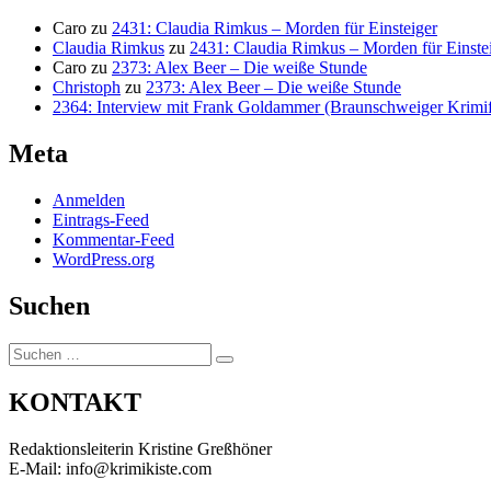
Caro
zu
2431: Claudia Rimkus – Morden für Einsteiger
Claudia Rimkus
zu
2431: Claudia Rimkus – Morden für Einste
Caro
zu
2373: Alex Beer – Die weiße Stunde
Christoph
zu
2373: Alex Beer – Die weiße Stunde
2364: Interview mit Frank Goldammer (Braunschweiger Krimife
Meta
Anmelden
Eintrags-Feed
Kommentar-Feed
WordPress.org
Suchen
Suchen
Suchen
nach:
KONTAKT
Redaktionsleiterin Kristine Greßhöner
E-Mail: info@krimikiste.com