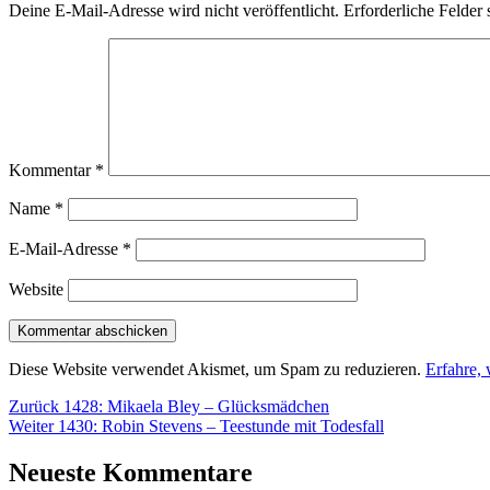
Deine E-Mail-Adresse wird nicht veröffentlicht.
Erforderliche Felder 
Kommentar
*
Name
*
E-Mail-Adresse
*
Website
Diese Website verwendet Akismet, um Spam zu reduzieren.
Erfahre,
Beitragsnavigation
Vorheriger
Zurück
1428: Mikaela Bley – Glücksmädchen
Nächster
Beitrag:
Weiter
1430: Robin Stevens – Teestunde mit Todesfall
Beitrag:
Neueste Kommentare