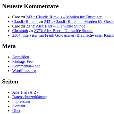
Neueste Kommentare
Caro
zu
2431: Claudia Rimkus – Morden für Einsteiger
Claudia Rimkus
zu
2431: Claudia Rimkus – Morden für Einste
Caro
zu
2373: Alex Beer – Die weiße Stunde
Christoph
zu
2373: Alex Beer – Die weiße Stunde
2364: Interview mit Frank Goldammer (Braunschweiger Krimife
Meta
Anmelden
Eintrags-Feed
Kommentar-Feed
WordPress.org
Seiten
Alle Titel (A-Z)
Datenschutzerklärung
Impressum
Kontakt
Über