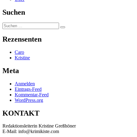
Suchen
Suchen
Suchen
nach:
Rezensenten
Caro
Kristine
Meta
Anmelden
Eintrags-Feed
Kommentar-Feed
WordPress.org
KONTAKT
Redaktionsleiterin Kristine Greßhöner
E-Mail: info@krimikiste.com