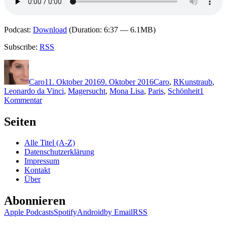
Podcast:
Download
(Duration: 6:37 — 6.1MB)
Subscribe:
RSS
Autor
Veröffentlicht
Kategorien
Schlagwörter
am
Caro
11. Oktober 2016
9. Oktober 2016
Caro
,
R
Kunstraub
,
Leonardo da Vinci
,
Magersucht
,
Mona Lisa
,
Paris
,
Schönheit
1
zu
Kommentar
1370:
Tibor
Seiten
Rode
–
Alle Titel (A-Z)
Das
Datenschutzerklärung
Mona-
Impressum
Lisa-
Kontakt
Virus
Über
Abonnieren
Apple Podcasts
Spotify
Android
by Email
RSS