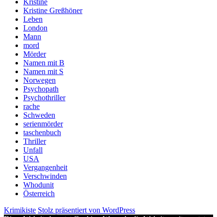
Kristine
Kristine Greßhöner
Leben
London
Mann
mord
Mörder
Namen mit B
Namen mit S
Norwegen
Psychopath
Psychothriller
rache
Schweden
serienmörder
taschenbuch
Thriller
Unfall
USA
Vergangenheit
Verschwinden
Whodunit
Österreich
Krimikiste
Stolz präsentiert von WordPress