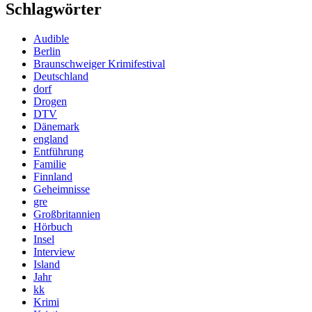
Schlagwörter
Audible
Berlin
Braunschweiger Krimifestival
Deutschland
dorf
Drogen
DTV
Dänemark
england
Entführung
Familie
Finnland
Geheimnisse
gre
Großbritannien
Hörbuch
Insel
Interview
Island
Jahr
kk
Krimi