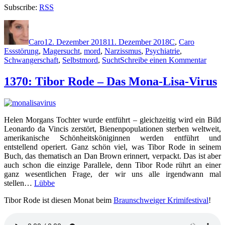
Subscribe:
RSS
Autor
Veröffentlicht
Kategorien
Schlagwö
am
Caro
12. Dezember 2018
11. Dezember 2018
C
,
Caro
Essstörung
,
Magersucht
,
mord
,
Narzissmus
,
Psychiatrie
,
zu
Schwangerschaft
,
Selbstmord
,
Sucht
Schreibe einen Kommentar
1699:
Tam
1370: Tibor Rode – Das Mona-Lisa-Virus
Cohe
–
Heute
wirst
Helen Morgans Tochter wurde entführt – gleichzeitig wird ein Bild
du
Leonardo da Vincis zerstört, Bienenpopulationen sterben weltweit,
sterb
amerikanische Schönheitsköniginnen werden entführt und
entstellend operiert. Ganz schön viel, was Tibor Rode in seinem
Buch, das thematisch an Dan Brown erinnert, verpackt. Das ist aber
auch schon die einzige Parallele, denn Tibor Rode rührt an einer
ganz wesentlichen Frage, der wir uns alle irgendwann mal
stellen…
Lübbe
Tibor Rode ist diesen Monat beim
Braunschweiger Krimifestival
!