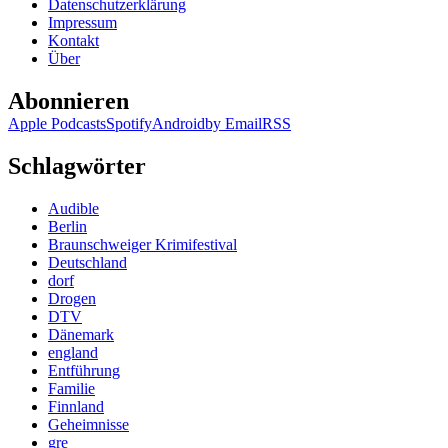
Datenschutzerklärung
Impressum
Kontakt
Über
Abonnieren
Apple Podcasts
Spotify
Android
by Email
RSS
Schlagwörter
Audible
Berlin
Braunschweiger Krimifestival
Deutschland
dorf
Drogen
DTV
Dänemark
england
Entführung
Familie
Finnland
Geheimnisse
gre