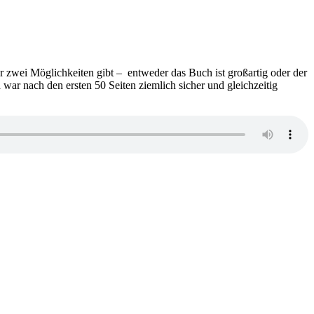
Jacobs
–
Das
gefälschte
Lächeln
 zwei Möglichkeiten gibt – entweder das Buch ist großartig oder der
 war nach den ersten 50 Seiten ziemlich sicher und gleichzeitig