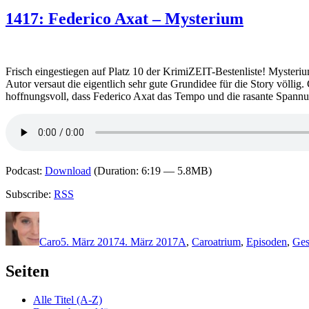
1417: Federico Axat – Mysterium
Frisch eingestiegen auf Platz 10 der KrimiZEIT-Bestenliste! Mysteri
Autor versaut die eigentlich sehr gute Grundidee für die Story völlig
hoffnungsvoll, dass Federico Axat das Tempo und die rasante Spannu
Podcast:
Download
(Duration: 6:19 — 5.8MB)
Subscribe:
RSS
Autor
Veröffentlicht
Kategorien
Schlagwörter
am
Caro
5. März 2017
4. März 2017
A
,
Caro
atrium
,
Episoden
,
Ges
Seiten
Alle Titel (A-Z)