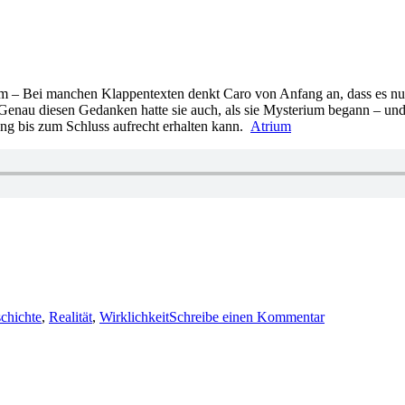
um – Bei manchen Klappentexten denkt Caro von Anfang an, dass es nur
. Genau diesen Gedanken hatte sie auch, als sie Mysterium begann – und
ng bis zum Schluss aufrecht erhalten kann.
Atrium
zu
1417:
chichte
,
Realität
,
Wirklichkeit
Schreibe einen Kommentar
Federico
Axat
–
Mysterium