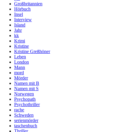
Großbritannien
Hörbuch
Insel
Interview
Island
Jahr
kk
Krimi
Kristine
Kristine Greßhöner
Leben
London
Mann
mord
Mörder
Namen mit B
Namen mit S
Norwegen
Psychopath
Psychothriller
rache
Schweden
serienmörder
taschenbuch
Thriller