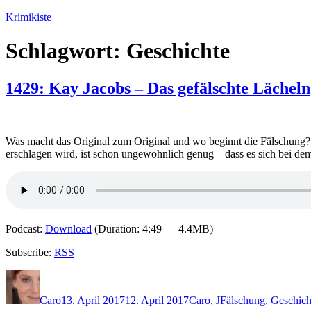
Zum
Krimikiste
Inhalt
springen
Schlagwort:
Geschichte
1429: Kay Jacobs – Das gefälschte Lächeln
Was macht das Original zum Original und wo beginnt die Fälschung? 
erschlagen wird, ist schon ungewöhnlich genug – dass es sich bei dem
Podcast:
Download
(Duration: 4:49 — 4.4MB)
Subscribe:
RSS
Autor
Veröffentlicht
Kategorien
Schlagwörter
am
Caro
13. April 2017
12. April 2017
Caro
,
J
Fälschung
,
Geschich