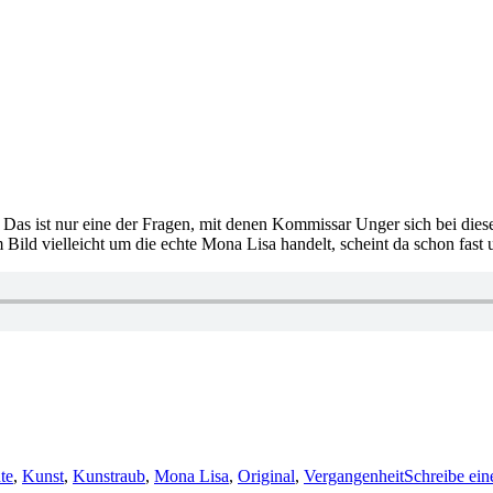
Das ist nur eine der Fragen, mit denen Kommissar Unger sich bei dies
 Bild vielleicht um die echte Mona Lisa handelt, scheint da schon fast
te
,
Kunst
,
Kunstraub
,
Mona Lisa
,
Original
,
Vergangenheit
Schreibe ei