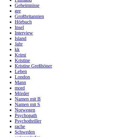
Geheimnisse
gre
Großbritannien
Hörbuch
Insel
Interview
Island
Jahr
kk
Krimi
Kristine
Kristine Greßhöner
Leben
London
Mann
mord
Mörder
Namen mit B
Namen mit S
Norwegen
Psychopath
Psychothriller
rache
Schweden