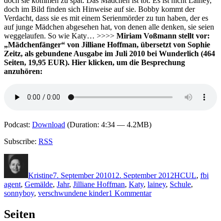
doch sie kommen zu spät. Das Mädchen ist tot. Es ist nicht Lainey,
doch im Bild finden sich Hinweise auf sie. Bobby kommt der
Verdacht, dass sie es mit einem Serienmörder zu tun haben, der es
auf junge Mädchen abgesehen hat, von denen alle denken, sie seien
weggelaufen. So wie Katy… >>>>
Miriam Voßmann stellt vor:
„Mädchenfänger“ von Jilliane Hoffman, übersetzt von Sophie
Zeitz, als gebundene Ausgabe im Juli 2010 bei Wunderlich (464
Seiten, 19,95 EUR). Hier klicken, um die Besprechung
anzuhören:
Podcast:
Download
(Duration: 4:34 — 4.2MB)
Subscribe:
RSS
Autor
Veröffentlicht
Kategorien
Schlagwörter
am
Kristine
7. September 2010
12. September 2012
H
CUL
,
fbi
agent
,
Gemälde
,
Jahr
,
Jilliane Hoffman
,
Katy
,
lainey
,
Schule
,
zu
sonnyboy
,
verschwundene kinder
1 Kommentar
KK
519:
Seiten
Jilliane