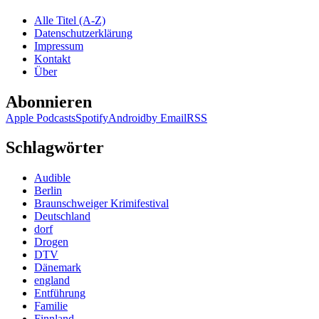
Hoffman
Alle Titel (A-Z)
–
Datenschutzerklärung
Mädchenfänger
Impressum
Kontakt
Über
Abonnieren
Apple Podcasts
Spotify
Android
by Email
RSS
Schlagwörter
Audible
Berlin
Braunschweiger Krimifestival
Deutschland
dorf
Drogen
DTV
Dänemark
england
Entführung
Familie
Finnland