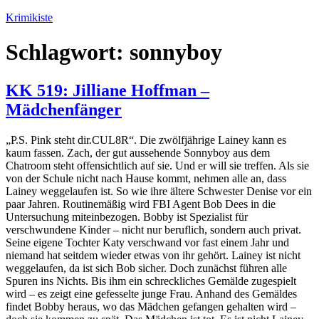
Zum
Krimikiste
Inhalt
springen
Schlagwort:
sonnyboy
KK 519: Jilliane Hoffman –
Mädchenfänger
„P.S. Pink steht dir.CUL8R“. Die zwölfjährige Lainey kann es
kaum fassen. Zach, der gut aussehende Sonnyboy aus dem
Chatroom steht offensichtlich auf sie. Und er will sie treffen. Als sie
von der Schule nicht nach Hause kommt, nehmen alle an, dass
Lainey weggelaufen ist. So wie ihre ältere Schwester Denise vor ein
paar Jahren. Routinemäßig wird FBI Agent Bob Dees in die
Untersuchung miteinbezogen. Bobby ist Spezialist für
verschwundene Kinder – nicht nur beruflich, sondern auch privat.
Seine eigene Tochter Katy verschwand vor fast einem Jahr und
niemand hat seitdem wieder etwas von ihr gehört. Lainey ist nicht
weggelaufen, da ist sich Bob sicher. Doch zunächst führen alle
Spuren ins Nichts. Bis ihm ein schreckliches Gemälde zugespielt
wird – es zeigt eine gefesselte junge Frau. Anhand des Gemäldes
findet Bobby heraus, wo das Mädchen gefangen gehalten wird –