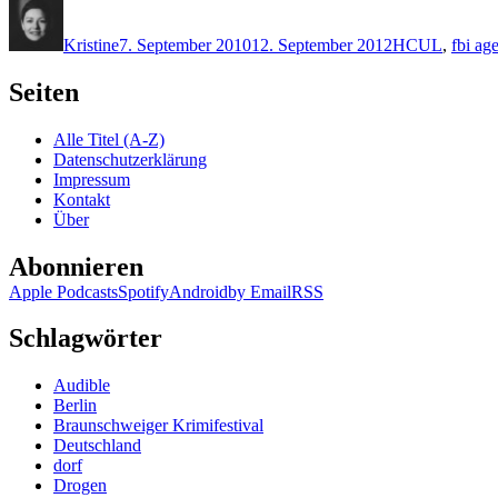
Autor
Veröffentlicht
Kategorien
Schlagwörter
am
Kristine
7. September 2010
12. September 2012
H
CUL
,
fbi ag
Seiten
Alle Titel (A-Z)
Datenschutzerklärung
Impressum
Kontakt
Über
Abonnieren
Apple Podcasts
Spotify
Android
by Email
RSS
Schlagwörter
Audible
Berlin
Braunschweiger Krimifestival
Deutschland
dorf
Drogen