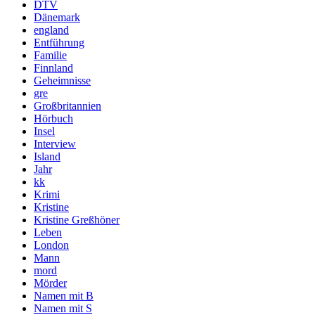
DTV
Dänemark
england
Entführung
Familie
Finnland
Geheimnisse
gre
Großbritannien
Hörbuch
Insel
Interview
Island
Jahr
kk
Krimi
Kristine
Kristine Greßhöner
Leben
London
Mann
mord
Mörder
Namen mit B
Namen mit S