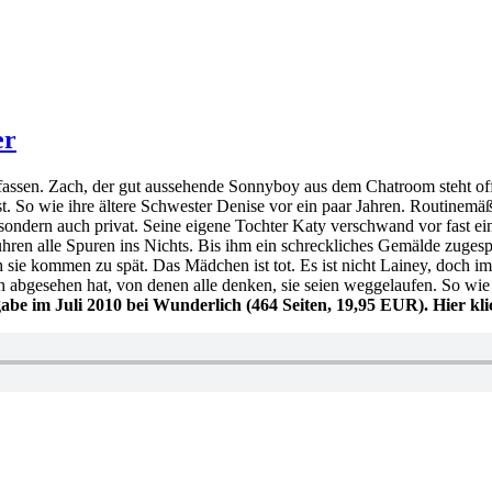
er
ssen. Zach, der gut aussehende Sonnyboy aus dem Chatroom steht offensi
t. So wie ihre ältere Schwester Denise vor ein paar Jahren. Routinem
 sondern auch privat. Seine eigene Tochter Katy verschwand vor fast e
führen alle Spuren ins Nichts. Bis ihm ein schreckliches Gemälde zugesp
ie kommen zu spät. Das Mädchen ist tot. Es ist nicht Lainey, doch im
hen abgesehen hat, von denen alle denken, sie seien weggelaufen. So 
sgabe im Juli 2010 bei Wunderlich (464 Seiten, 19,95 EUR). Hier k