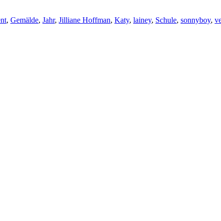
ent
,
Gemälde
,
Jahr
,
Jilliane Hoffman
,
Katy
,
lainey
,
Schule
,
sonnyboy
,
v