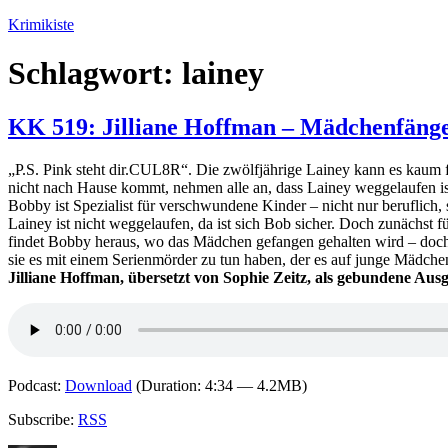
Zum
Krimikiste
Inhalt
springen
Schlagwort:
lainey
KK 519: Jilliane Hoffman – Mädchenfäng
„P.S. Pink steht dir.CUL8R“. Die zwölfjährige Lainey kann es kaum fa
nicht nach Hause kommt, nehmen alle an, dass Lainey weggelaufen is
Bobby ist Spezialist für verschwundene Kinder – nicht nur beruflich,
Lainey ist nicht weggelaufen, da ist sich Bob sicher. Doch zunächst 
findet Bobby heraus, wo das Mädchen gefangen gehalten wird – doch s
sie es mit einem Serienmörder zu tun haben, der es auf junge Mädc
Jilliane Hoffman, übersetzt von Sophie Zeitz, als gebundene Au
Podcast:
Download
(Duration: 4:34 — 4.2MB)
Subscribe:
RSS