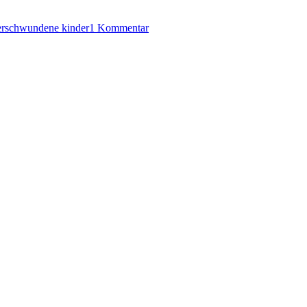
zu
KK
erschwundene kinder
1 Kommentar
519:
Jilliane
Hoffman
–
Mädchenfänger