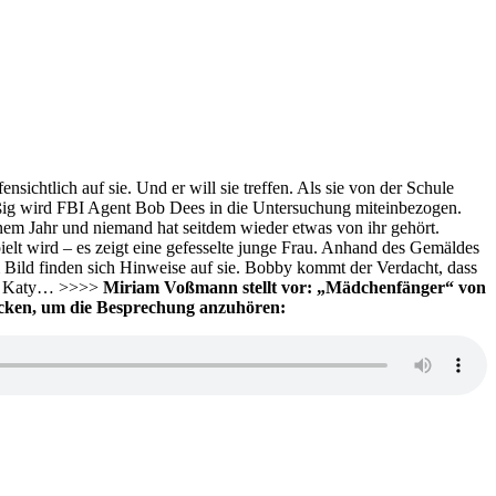
chtlich auf sie. Und er will sie treffen. Als sie von der Schule
äßig wird FBI Agent Bob Dees in die Untersuchung miteinbezogen.
inem Jahr und niemand hat seitdem wieder etwas von ihr gehört.
ielt wird – es zeigt eine gefesselte junge Frau. Anhand des Gemäldes
 Bild finden sich Hinweise auf sie. Bobby kommt der Verdacht, dass
wie Katy… >>>>
Miriam Voßmann stellt vor: „Mädchenfänger“ von
licken, um die Besprechung anzuhören: