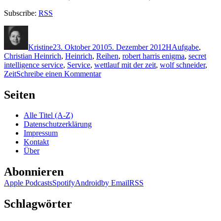
Subscribe:
RSS
Autor
Veröffentlicht
Kategorien
Schlagwörter
am
Kristine
23. Oktober 2010
5. Dezember 2012
H
Aufgabe
,
Christian Heinrich
,
Heinrich
,
Reihen
,
robert harris enigma
,
secret
intelligence service
,
Service
,
wettlauf mit der zeit
,
wolf schneider
,
zu
Zeit
Schreibe einen Kommentar
KK
557:
Seiten
Robert
Harris
Alle Titel (A-Z)
–
Datenschutzerklärung
Enigma
Impressum
(Audio)
Kontakt
Über
Abonnieren
Apple Podcasts
Spotify
Android
by Email
RSS
Schlagwörter