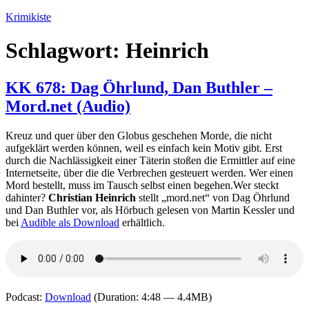
Zum
Krimikiste
Inhalt
springen
Schlagwort:
Heinrich
KK 678: Dag Öhrlund, Dan Buthler –
Mord.net (Audio)
Kreuz und quer über den Globus geschehen Morde, die nicht
aufgeklärt werden können, weil es einfach kein Motiv gibt. Erst
durch die Nachlässigkeit einer Täterin stoßen die Ermittler auf eine
Internetseite, über die die Verbrechen gesteuert werden. Wer einen
Mord bestellt, muss im Tausch selbst einen begehen.Wer steckt
dahinter?
Christian
Heinrich
stellt „mord.net“ von Dag Öhrlund
und Dan Buthler vor, als Hörbuch gelesen von Martin Kessler und
bei
Audible als Download
erhältlich.
Podcast:
Download
(Duration: 4:48 — 4.4MB)