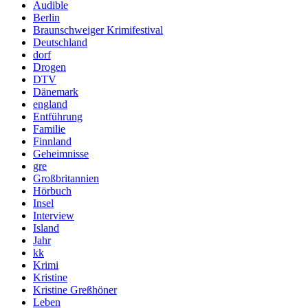
Audible
Berlin
Braunschweiger Krimifestival
Deutschland
dorf
Drogen
DTV
Dänemark
england
Entführung
Familie
Finnland
Geheimnisse
gre
Großbritannien
Hörbuch
Insel
Interview
Island
Jahr
kk
Krimi
Kristine
Kristine Greßhöner
Leben