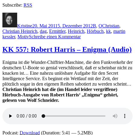
Subscribe:
RSS
Autor
Veröffentlicht
Kategorien
Schlagwörter
am
Kristine
20. Mai 2011
5. Dezember 2012
B
,
O
Christian
,
Christian Heinrich
,
dag
,
Ermittler
,
Heinrich
,
Hörbuch
,
kk
,
martin
zu
kessler
,
Motiv
Schreibe einen Kommentar
KK
678:
KK 557: Robert Harris – Enigma (Audio)
Dag
Öhrlund,
Enigma ist die Wunder-Chiffrier-Maschine, die den Funkverkehr der
Dan
deutschen U-Boote so genial verschlüsselt, daß er scheinbar nicht zu
Buthler
knacken ist… Eine nahezu unlösbare Aufgabe für den Secret
–
Intelligence Service. Es beginnt ein Wettlauf mit der Zeit, der
Mord.net
plötzlich sogar in den eigenen Reihen sabotiert zu werden scheint…
(Audio)
Christian Heinrich hat die (im Handel leider vergriffene)
Hörbuch-Ausgabe von Robert Harris‘ „Enigma“ gehört,
gelesen von Wolf Schneider.
Podcast:
Download
(Duration: 5:41 — 5.2MB)