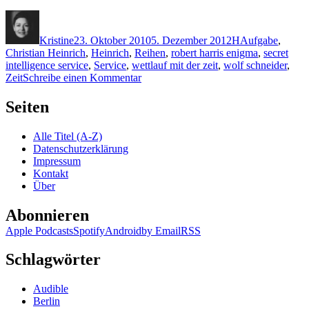
Autor
Veröffentlicht
Kategorien
Schlagwörter
am
Kristine
23. Oktober 2010
5. Dezember 2012
H
Aufgabe
,
Christian Heinrich
,
Heinrich
,
Reihen
,
robert harris enigma
,
secret
intelligence service
,
Service
,
wettlauf mit der zeit
,
wolf schneider
,
zu
Zeit
Schreibe einen Kommentar
KK
557:
Seiten
Robert
Harris
Alle Titel (A-Z)
–
Datenschutzerklärung
Enigma
Impressum
(Audio)
Kontakt
Über
Abonnieren
Apple Podcasts
Spotify
Android
by Email
RSS
Schlagwörter
Audible
Berlin