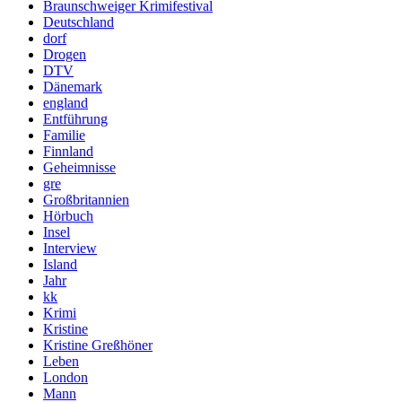
Braunschweiger Krimifestival
Deutschland
dorf
Drogen
DTV
Dänemark
england
Entführung
Familie
Finnland
Geheimnisse
gre
Großbritannien
Hörbuch
Insel
Interview
Island
Jahr
kk
Krimi
Kristine
Kristine Greßhöner
Leben
London
Mann