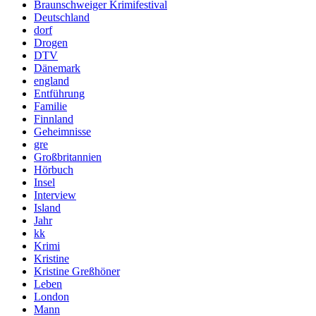
Braunschweiger Krimifestival
Deutschland
dorf
Drogen
DTV
Dänemark
england
Entführung
Familie
Finnland
Geheimnisse
gre
Großbritannien
Hörbuch
Insel
Interview
Island
Jahr
kk
Krimi
Kristine
Kristine Greßhöner
Leben
London
Mann