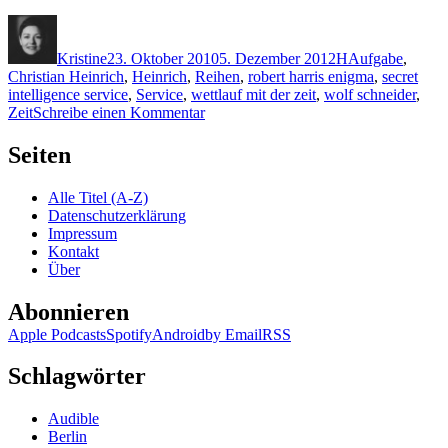
Autor
Veröffentlicht
Kategorien
Schlagwörter
am
Kristine
23. Oktober 2010
5. Dezember 2012
H
Aufgabe
,
Christian Heinrich
,
Heinrich
,
Reihen
,
robert harris enigma
,
secret
intelligence service
,
Service
,
wettlauf mit der zeit
,
wolf schneider
,
zu
Zeit
Schreibe einen Kommentar
KK
557:
Seiten
Robert
Harris
Alle Titel (A-Z)
–
Datenschutzerklärung
Enigma
Impressum
(Audio)
Kontakt
Über
Abonnieren
Apple Podcasts
Spotify
Android
by Email
RSS
Schlagwörter
Audible
Berlin