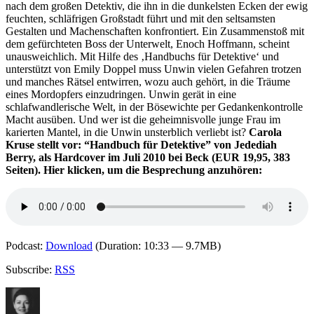
nach dem großen Detektiv, die ihn in die dunkelsten Ecken der ewig
feuchten, schläfrigen Großstadt führt und mit den seltsamsten
Gestalten und Machenschaften konfrontiert. Ein Zusammenstoß mit
dem gefürchteten Boss der Unterwelt, Enoch Hoffmann, scheint
unausweichlich. Mit Hilfe des ‚Handbuchs für Detektive‘ und
unterstützt von Emily Doppel muss Unwin vielen Gefahren trotzen
und manches Rätsel entwirren, wozu auch gehört, in die Träume
eines Mordopfers einzudringen. Unwin gerät in eine
schlafwandlerische Welt, in der Bösewichte per Gedankenkontrolle
Macht ausüben. Und wer ist die geheimnisvolle junge Frau im
karierten Mantel, in die Unwin unsterblich verliebt ist?
Carola
Kruse stellt vor: “Handbuch für Detektive” von Jedediah
Berry, als Hardcover im Juli 2010 bei Beck (EUR 19,95, 383
Seiten). Hier klicken, um die Besprechung anzuhören:
Podcast:
Download
(Duration: 10:33 — 9.7MB)
Subscribe:
RSS
Autor
Veröffentlicht
Kategorien
Schlagwörter
am