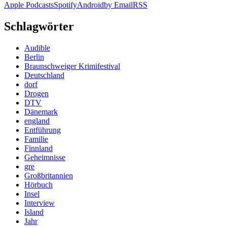
Apple Podcasts
Spotify
Android
by Email
RSS
Schlagwörter
Audible
Berlin
Braunschweiger Krimifestival
Deutschland
dorf
Drogen
DTV
Dänemark
england
Entführung
Familie
Finnland
Geheimnisse
gre
Großbritannien
Hörbuch
Insel
Interview
Island
Jahr