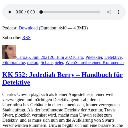
Podcast:
Download
(Duration: 4:40 — 4.3MB)
Subscribe:
RSS
Autor
Veröffentlicht
Kategorien
Schlagwörter
am
Caro
26. Juni 2021
26. Juni 2021
Caro
,
P
detektei
,
Detektive
,
zu
Filmbranche
,
metoo
,
Schauspieler
,
Wien
Schreibe einen Kommentar
20
Th
KK 552: Jedediah Berry – Handbuch für
P
Detektive
–
L
Charles Unwin plagt sich als kleiner Angestellter in einer weit
verzweigten und mächtigen Detektivagentur ab, deren
labyrinthisches Gebäude in einer namenlosen, immer verregneten
Stadt aufragt. Als der berühmteste Detektiv der Agentur, Travis
Sivart, plötzlich vermisst wird, macht man Unwin selbst zum
Detektiv, und er muss sich nun um die Aufklärung von Sivarts
Verschwinden kümmern. Unwin begibt sich auf eine bizarre Suche