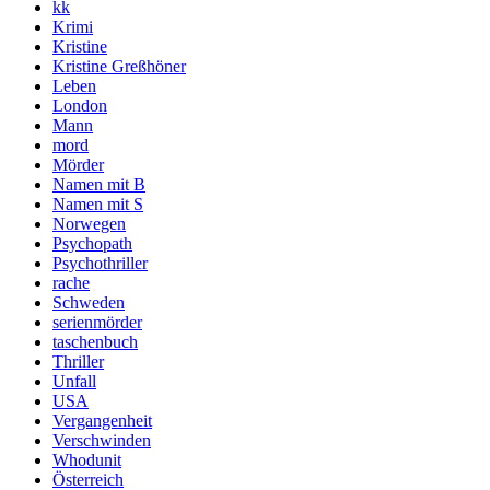
kk
Krimi
Kristine
Kristine Greßhöner
Leben
London
Mann
mord
Mörder
Namen mit B
Namen mit S
Norwegen
Psychopath
Psychothriller
rache
Schweden
serienmörder
taschenbuch
Thriller
Unfall
USA
Vergangenheit
Verschwinden
Whodunit
Österreich