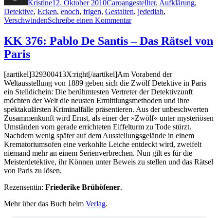
Kristine
12. Oktober 2010
Caro
angestellter
,
Aufklärung
,
Detektive
,
Ecken
,
enoch
,
frigen
,
Gestalten
,
jedediah
,
zu
Verschwinden
Schreibe einen Kommentar
KK
552:
KK 376: Pablo De Santis – Das Rätsel von
Jedediah
Paris
Berry
–
Handbuch
[aartikel]329300413X:right[/aartikel]Am Vorabend der
für
Weltausstellung von 1889 geben sich die Zwölf Detektive in Paris
Detektive
ein Stelldichein: Die berühmtesten Vertreter der Detektivzunft
möchten der Welt die neusten Ermittlungsmethoden und ihre
spektakulärsten Kriminalfälle präsentieren. Aus der unbeschwerten
Zusammenkunft wird Ernst, als einer der »Zwölf« unter mysteriösen
Umständen vom gerade errichteten Eiffelturm zu Tode stürzt.
Nachdem wenig später auf dem Ausstellungsgelände in einem
Krematoriumsofen eine verkohlte Leiche entdeckt wird, zweifelt
niemand mehr an einem Serienverbrechen. Nun gilt es für die
Meisterdetektive, ihr Können unter Beweis zu stellen und das Rätsel
von Paris zu lösen.
Rezensentin:
Friederike Brühöfener
.
Mehr über das Buch beim
Verlag
.