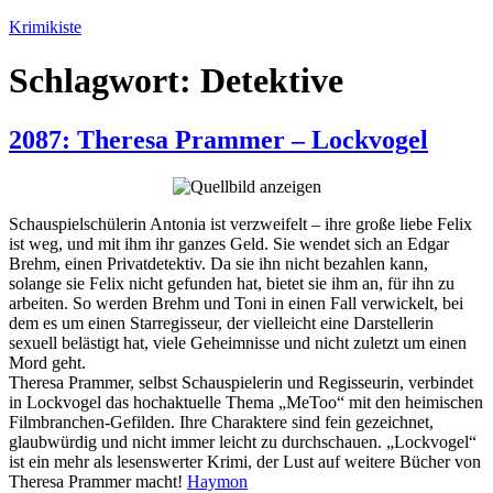
Zum
Krimikiste
Inhalt
springen
Schlagwort:
Detektive
2087: Theresa Prammer – Lockvogel
Schauspielschülerin Antonia ist verzweifelt – ihre große liebe Felix
ist weg, und mit ihm ihr ganzes Geld. Sie wendet sich an Edgar
Brehm, einen Privatdetektiv. Da sie ihn nicht bezahlen kann,
solange sie Felix nicht gefunden hat, bietet sie ihm an, für ihn zu
arbeiten. So werden Brehm und Toni in einen Fall verwickelt, bei
dem es um einen Starregisseur, der vielleicht eine Darstellerin
sexuell belästigt hat, viele Geheimnisse und nicht zuletzt um einen
Mord geht.
Theresa Prammer, selbst Schauspielerin und Regisseurin, verbindet
in Lockvogel das hochaktuelle Thema „MeToo“ mit den heimischen
Filmbranchen-Gefilden. Ihre Charaktere sind fein gezeichnet,
glaubwürdig und nicht immer leicht zu durchschauen. „Lockvogel“
ist ein mehr als lesenswerter Krimi, der Lust auf weitere Bücher von
Theresa Prammer macht!
Haymon