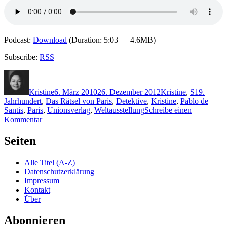
Podcast:
Download
(Duration: 5:03 — 4.6MB)
Subscribe:
RSS
Autor
Veröffentlicht
Kategorien
Schlagwör
am
Kristine
6. März 2010
26. Dezember 2012
Kristine
,
S
19.
Jahrhundert
,
Das Rätsel von Paris
,
Detektive
,
Kristine
,
Pablo de
Santis
,
Paris
,
Unionsverlag
,
Weltausstellung
Schreibe einen
zu
Kommentar
KK
376:
Seiten
Pablo
De
Alle Titel (A-Z)
Santis
Datenschutzerklärung
–
Impressum
Das
Kontakt
Rätsel
Über
von
Paris
Abonnieren