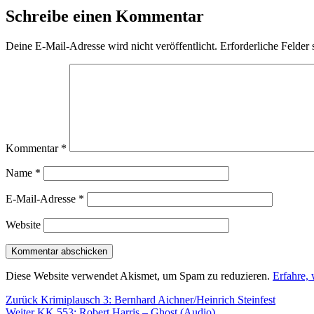
Schreibe einen Kommentar
Deine E-Mail-Adresse wird nicht veröffentlicht.
Erforderliche Felder 
Kommentar
*
Name
*
E-Mail-Adresse
*
Website
Diese Website verwendet Akismet, um Spam zu reduzieren.
Erfahre,
Beitragsnavigation
Vorheriger
Zurück
Krimiplausch 3: Bernhard Aichner/Heinrich Steinfest
Nächster
Beitrag:
Weiter
KK 553: Robert Harris – Ghost (Audio)