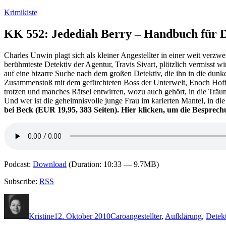
Zum
Krimikiste
Inhalt
springen
KK 552: Jedediah Berry – Handbuch für D
Charles Unwin plagt sich als kleiner Angestellter in einer weit verz
berühmteste Detektiv der Agentur, Travis Sivart, plötzlich vermiss
auf eine bizarre Suche nach dem großen Detektiv, die ihn in die dunk
Zusammenstoß mit dem gefürchteten Boss der Unterwelt, Enoch Hoffm
trotzen und manches Rätsel entwirren, wozu auch gehört, in die Trä
Und wer ist die geheimnisvolle junge Frau im karierten Mantel, in die
bei Beck (EUR 19,95, 383 Seiten). Hier klicken, um die Besprec
Podcast:
Download
(Duration: 10:33 — 9.7MB)
Subscribe:
RSS
Autor
Veröffentlicht
Kategorien
Schlagwörter
am
Kristine
12. Oktober 2010
Caro
angestellter
,
Aufklärung
,
Detek