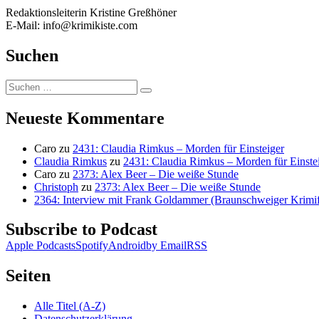
Redaktionsleiterin Kristine Greßhöner
E-Mail: info@krimikiste.com
Suchen
Suchen
Suchen
nach:
Neueste Kommentare
Caro
zu
2431: Claudia Rimkus – Morden für Einsteiger
Claudia Rimkus
zu
2431: Claudia Rimkus – Morden für Einste
Caro
zu
2373: Alex Beer – Die weiße Stunde
Christoph
zu
2373: Alex Beer – Die weiße Stunde
2364: Interview mit Frank Goldammer (Braunschweiger Krimife
Subscribe to Podcast
Apple Podcasts
Spotify
Android
by Email
RSS
Seiten
Alle Titel (A-Z)
Datenschutzerklärung