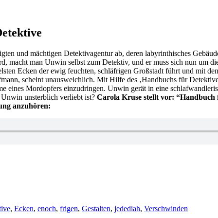
etektive
weigten und mächtigen Detektivagentur ab, deren labyrinthisches Gebäud
t wird, macht man Unwin selbst zum Detektiv, und er muss sich nun um
elsten Ecken der ewig feuchten, schläfrigen Großstadt führt und mit de
ann, scheint unausweichlich. Mit Hilfe des ‚Handbuchs für Detektiv
ume eines Mordopfers einzudringen. Unwin gerät in eine schlafwandler
 Unwin unsterblich verliebt ist?
Carola Kruse stellt vor: “Handbuch 
hung anzuhören:
tive
,
Ecken
,
enoch
,
frigen
,
Gestalten
,
jedediah
,
Verschwinden