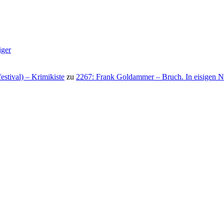
iger
stival) – Krimikiste
zu
2267: Frank Goldammer – Bruch. In eisigen N