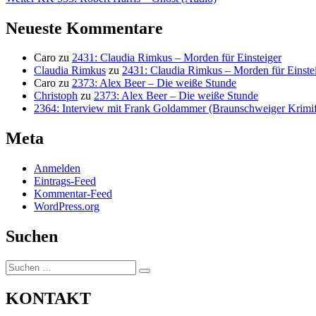
Beitrag:
Neueste Kommentare
Caro
zu
2431: Claudia Rimkus – Morden für Einsteiger
Claudia Rimkus
zu
2431: Claudia Rimkus – Morden für Einste
Caro
zu
2373: Alex Beer – Die weiße Stunde
Christoph
zu
2373: Alex Beer – Die weiße Stunde
2364: Interview mit Frank Goldammer (Braunschweiger Krimife
Meta
Anmelden
Eintrags-Feed
Kommentar-Feed
WordPress.org
Suchen
Suchen
Suchen
nach:
KONTAKT