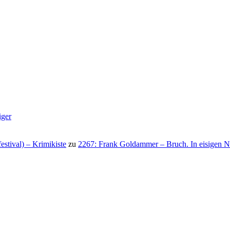
iger
stival) – Krimikiste
zu
2267: Frank Goldammer – Bruch. In eisigen N