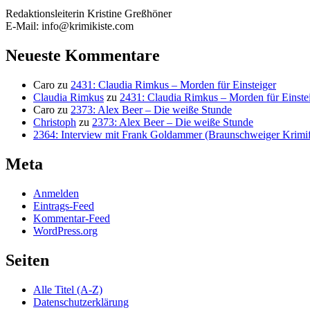
Redaktionsleiterin Kristine Greßhöner
E-Mail: info@krimikiste.com
Neueste Kommentare
Caro
zu
2431: Claudia Rimkus – Morden für Einsteiger
Claudia Rimkus
zu
2431: Claudia Rimkus – Morden für Einste
Caro
zu
2373: Alex Beer – Die weiße Stunde
Christoph
zu
2373: Alex Beer – Die weiße Stunde
2364: Interview mit Frank Goldammer (Braunschweiger Krimife
Meta
Anmelden
Eintrags-Feed
Kommentar-Feed
WordPress.org
Seiten
Alle Titel (A-Z)
Datenschutzerklärung