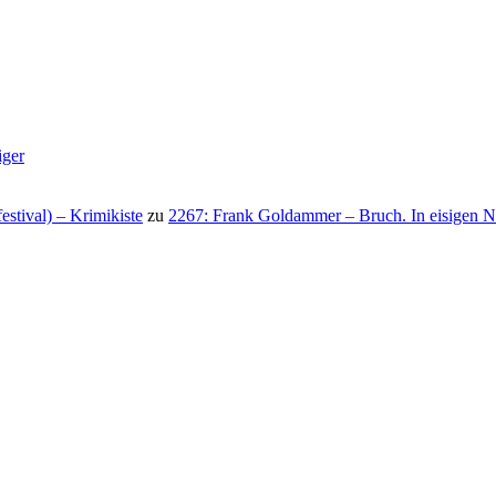
iger
stival) – Krimikiste
zu
2267: Frank Goldammer – Bruch. In eisigen N