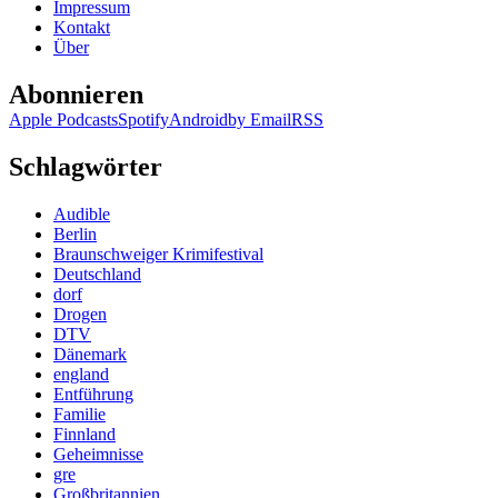
Impressum
Kontakt
Über
Abonnieren
Apple Podcasts
Spotify
Android
by Email
RSS
Schlagwörter
Audible
Berlin
Braunschweiger Krimifestival
Deutschland
dorf
Drogen
DTV
Dänemark
england
Entführung
Familie
Finnland
Geheimnisse
gre
Großbritannien