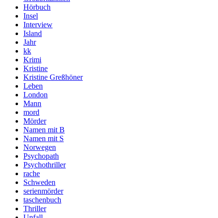
Hörbuch
Insel
Interview
Island
Jahr
kk
Krimi
Kristine
Kristine Greßhöner
Leben
London
Mann
mord
Mörder
Namen mit B
Namen mit S
Norwegen
Psychopath
Psychothriller
rache
Schweden
serienmörder
taschenbuch
Thriller
Unfall