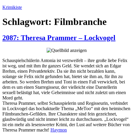
Zum
Krimikiste
Inhalt
springen
Schlagwort:
Filmbranche
2087: Theresa Prammer – Lockvogel
Schauspielschülerin Antonia ist verzweifelt – ihre große liebe Felix
ist weg, und mit ihm ihr ganzes Geld. Sie wendet sich an Edgar
Brehm, einen Privatdetektiv. Da sie ihn nicht bezahlen kann,
solange sie Felix nicht gefunden hat, bietet sie ihm an, für ihn zu
arbeiten. So werden Brehm und Toni in einen Fall verwickelt, bei
dem es um einen Starregisseur, der vielleicht eine Darstellerin
sexuell belästigt hat, viele Geheimnisse und nicht zuletzt um einen
Mord geht.
Theresa Prammer, selbst Schauspielerin und Regisseurin, verbindet
in Lockvogel das hochaktuelle Thema „MeToo“ mit den heimischen
Filmbranchen-Gefilden. Ihre Charaktere sind fein gezeichnet,
glaubwürdig und nicht immer leicht zu durchschauen. „Lockvogel“
ist ein mehr als lesenswerter Krimi, der Lust auf weitere Bücher von
Theresa Prammer macht!
Haymon