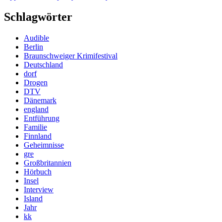
Schlagwörter
Audible
Berlin
Braunschweiger Krimifestival
Deutschland
dorf
Drogen
DTV
Dänemark
england
Entführung
Familie
Finnland
Geheimnisse
gre
Großbritannien
Hörbuch
Insel
Interview
Island
Jahr
kk