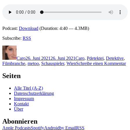
Podcast:
Download
(Duration: 4:40 — 4.3MB)
Subscribe:
RSS
Autor
Veröffentlicht
Kategorien
Schlagwörter
am
Caro
26. Juni 2021
26. Juni 2021
Caro
,
P
detektei
,
Detektive
,
zu
Filmbranche
,
metoo
,
Schauspieler
,
Wien
Schreibe einen Kommentar
20
Th
Seiten
P
–
Alle Titel (A-Z)
L
Datenschutzerklärung
Impressum
Kontakt
Über
Abonnieren
Apple Podcasts
Spotify
Android
by Email
RSS