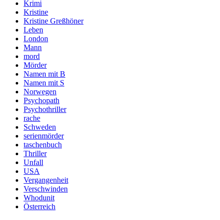
Krimi
Kristine
Kristine Greßhöner
Leben
London
Mann
mord
Mörder
Namen mit B
Namen mit S
Norwegen
Psychopath
Psychothriller
rache
Schweden
serienmörder
taschenbuch
Thriller
Unfall
USA
Vergangenheit
Verschwinden
Whodunit
Österreich