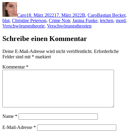
Autor
Veröffentlicht
Kategorien
Schlagwörter
am
Caro
18. März 2022
17. März 2022
B
,
Caro
Bastian Becker
,
blut
,
Christine Peterson
,
Crime Noir
,
Janina Funke
,
leichen
,
mord
,
Verschwörungstheorie
,
Verschwörungstheorien
Schreibe einen Kommentar
Deine E-Mail-Adresse wird nicht veröffentlicht.
Erforderliche
Felder sind mit
*
markiert
Kommentar
*
Name
*
E-Mail-Adresse
*