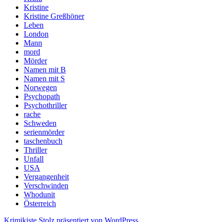
Kristine
Kristine Greßhöner
Leben
London
Mann
mord
Mörder
Namen mit B
Namen mit S
Norwegen
Psychopath
Psychothriller
rache
Schweden
serienmörder
taschenbuch
Thriller
Unfall
USA
Vergangenheit
Verschwinden
Whodunit
Österreich
Krimikiste
Stolz präsentiert von WordPress