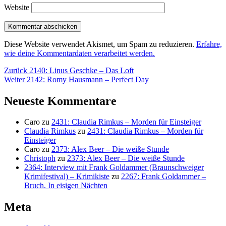
Website
Diese Website verwendet Akismet, um Spam zu reduzieren.
Erfahre,
wie deine Kommentardaten verarbeitet werden.
Beitragsnavigation
Vorheriger
Zurück
2140: Linus Geschke – Das Loft
Nächster
Beitrag:
Weiter
2142: Romy Hausmann – Perfect Day
Beitrag:
Neueste Kommentare
Caro
zu
2431: Claudia Rimkus – Morden für Einsteiger
Claudia Rimkus
zu
2431: Claudia Rimkus – Morden für
Einsteiger
Caro
zu
2373: Alex Beer – Die weiße Stunde
Christoph
zu
2373: Alex Beer – Die weiße Stunde
2364: Interview mit Frank Goldammer (Braunschweiger
Krimifestival) – Krimikiste
zu
2267: Frank Goldammer –
Bruch. In eisigen Nächten
Meta