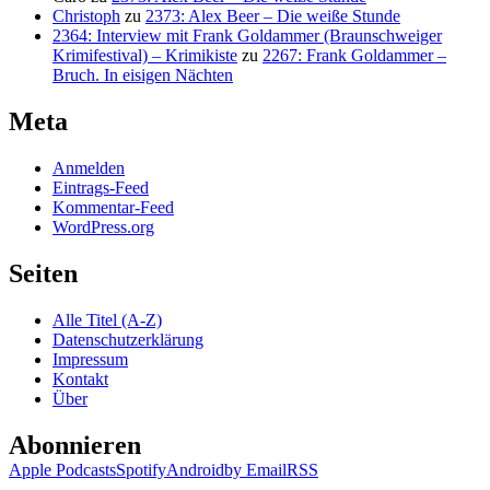
Christoph
zu
2373: Alex Beer – Die weiße Stunde
2364: Interview mit Frank Goldammer (Braunschweiger
Krimifestival) – Krimikiste
zu
2267: Frank Goldammer –
Bruch. In eisigen Nächten
Meta
Anmelden
Eintrags-Feed
Kommentar-Feed
WordPress.org
Seiten
Alle Titel (A-Z)
Datenschutzerklärung
Impressum
Kontakt
Über
Abonnieren
Apple Podcasts
Spotify
Android
by Email
RSS