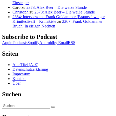
Einsteiger
Caro
zu
2373: Alex Beer – Die weiße Stunde
Christoph
zu
2373: Alex Beer – Die weiße Stunde
2364: Interview mit Frank Goldammer (Braunschweiger
Krimifestival) – Krimikiste
zu
2267: Frank Goldammer –
Bruch. In eisigen Nächten
Subscribe to Podcast
Apple Podcasts
Spotify
Android
by Email
RSS
Seiten
Alle Titel (A-Z)
Datenschutzerklärung
Impressum
Kontakt
Über
Suchen
Suchen
Suchen
nach: