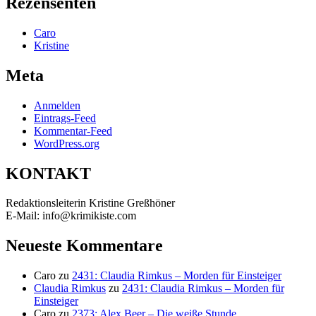
Rezensenten
Caro
Kristine
Meta
Anmelden
Eintrags-Feed
Kommentar-Feed
WordPress.org
KONTAKT
Redaktionsleiterin Kristine Greßhöner
E-Mail: info@krimikiste.com
Neueste Kommentare
Caro
zu
2431: Claudia Rimkus – Morden für Einsteiger
Claudia Rimkus
zu
2431: Claudia Rimkus – Morden für
Einsteiger
Caro
zu
2373: Alex Beer – Die weiße Stunde