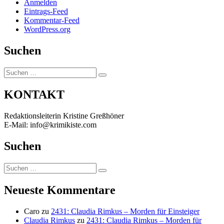
Anmelden
Eintrags-Feed
Kommentar-Feed
WordPress.org
Suchen
Suchen
Suchen
nach:
KONTAKT
Redaktionsleiterin Kristine Greßhöner
E-Mail: info@krimikiste.com
Suchen
Suchen
Suchen
nach:
Neueste Kommentare
Caro
zu
2431: Claudia Rimkus – Morden für Einsteiger
Claudia Rimkus
zu
2431: Claudia Rimkus – Morden für