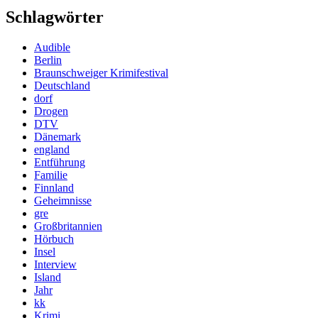
Schlagwörter
Audible
Berlin
Braunschweiger Krimifestival
Deutschland
dorf
Drogen
DTV
Dänemark
england
Entführung
Familie
Finnland
Geheimnisse
gre
Großbritannien
Hörbuch
Insel
Interview
Island
Jahr
kk
Krimi