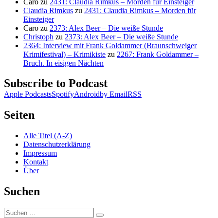
Caro
zu
2431: Claudia Rimkus – Morden für Einsteiger
Claudia Rimkus
zu
2431: Claudia Rimkus – Morden für
Einsteiger
Caro
zu
2373: Alex Beer – Die weiße Stunde
Christoph
zu
2373: Alex Beer – Die weiße Stunde
2364: Interview mit Frank Goldammer (Braunschweiger
Krimifestival) – Krimikiste
zu
2267: Frank Goldammer –
Bruch. In eisigen Nächten
Subscribe to Podcast
Apple Podcasts
Spotify
Android
by Email
RSS
Seiten
Alle Titel (A-Z)
Datenschutzerklärung
Impressum
Kontakt
Über
Suchen
Suchen