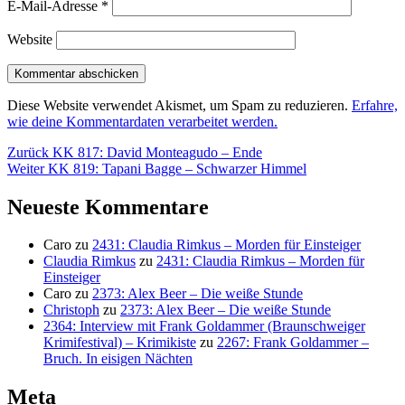
E-Mail-Adresse
*
Website
Diese Website verwendet Akismet, um Spam zu reduzieren.
Erfahre,
wie deine Kommentardaten verarbeitet werden.
Beitragsnavigation
Vorheriger
Zurück
KK 817: David Monteagudo – Ende
Nächster
Beitrag:
Weiter
KK 819: Tapani Bagge – Schwarzer Himmel
Beitrag:
Neueste Kommentare
Caro
zu
2431: Claudia Rimkus – Morden für Einsteiger
Claudia Rimkus
zu
2431: Claudia Rimkus – Morden für
Einsteiger
Caro
zu
2373: Alex Beer – Die weiße Stunde
Christoph
zu
2373: Alex Beer – Die weiße Stunde
2364: Interview mit Frank Goldammer (Braunschweiger
Krimifestival) – Krimikiste
zu
2267: Frank Goldammer –
Bruch. In eisigen Nächten
Meta