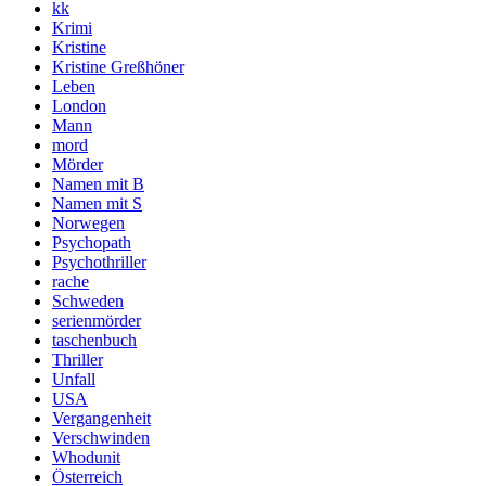
kk
Krimi
Kristine
Kristine Greßhöner
Leben
London
Mann
mord
Mörder
Namen mit B
Namen mit S
Norwegen
Psychopath
Psychothriller
rache
Schweden
serienmörder
taschenbuch
Thriller
Unfall
USA
Vergangenheit
Verschwinden
Whodunit
Österreich