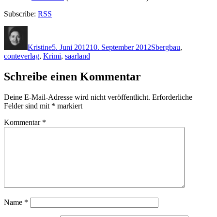
Subscribe:
RSS
Autor
Veröffentlicht
Kategorien
Schlagwörter
am
Kristine
5. Juni 2012
10. September 2012
S
bergbau
,
conteverlag
,
Krimi
,
saarland
Schreibe einen Kommentar
Deine E-Mail-Adresse wird nicht veröffentlicht.
Erforderliche
Felder sind mit
*
markiert
Kommentar
*
Name
*