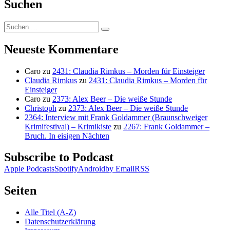
Suchen
Suchen
Suchen
nach:
Neueste Kommentare
Caro
zu
2431: Claudia Rimkus – Morden für Einsteiger
Claudia Rimkus
zu
2431: Claudia Rimkus – Morden für
Einsteiger
Caro
zu
2373: Alex Beer – Die weiße Stunde
Christoph
zu
2373: Alex Beer – Die weiße Stunde
2364: Interview mit Frank Goldammer (Braunschweiger
Krimifestival) – Krimikiste
zu
2267: Frank Goldammer –
Bruch. In eisigen Nächten
Subscribe to Podcast
Apple Podcasts
Spotify
Android
by Email
RSS
Seiten
Alle Titel (A-Z)
Datenschutzerklärung