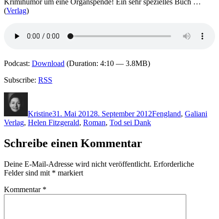
Krimihumor um eine Organspende! Ein sehr spezielles Buch …
(
Verlag
)
Podcast:
Download
(Duration: 4:10 — 3.8MB)
Subscribe:
RSS
Autor
Veröffentlicht
Kategorien
Schlagwörter
am
Kristine
31. Mai 2012
8. September 2012
F
england
,
Galiani
Verlag
,
Helen Fitzgerald
,
Roman
,
Tod sei Dank
Schreibe einen Kommentar
Deine E-Mail-Adresse wird nicht veröffentlicht.
Erforderliche
Felder sind mit
*
markiert
Kommentar
*