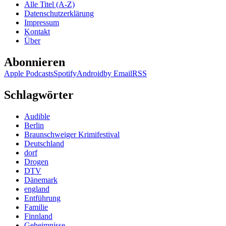
Alle Titel (A-Z)
Datenschutzerklärung
Impressum
Kontakt
Über
Abonnieren
Apple Podcasts
Spotify
Android
by Email
RSS
Schlagwörter
Audible
Berlin
Braunschweiger Krimifestival
Deutschland
dorf
Drogen
DTV
Dänemark
england
Entführung
Familie
Finnland
Geheimnisse