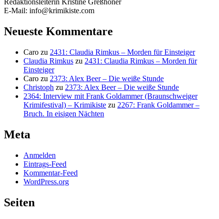
Redaktionsleiterin Kristine Greßhöner
E-Mail: info@krimikiste.com
Neueste Kommentare
Caro
zu
2431: Claudia Rimkus – Morden für Einsteiger
Claudia Rimkus
zu
2431: Claudia Rimkus – Morden für
Einsteiger
Caro
zu
2373: Alex Beer – Die weiße Stunde
Christoph
zu
2373: Alex Beer – Die weiße Stunde
2364: Interview mit Frank Goldammer (Braunschweiger
Krimifestival) – Krimikiste
zu
2267: Frank Goldammer –
Bruch. In eisigen Nächten
Meta
Anmelden
Eintrags-Feed
Kommentar-Feed
WordPress.org
Seiten