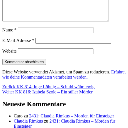
Name
*
E-Mail-Adresse
*
Website
Diese Website verwendet Akismet, um Spam zu reduzieren.
Erfahre,
wie deine Kommentardaten verarbeitet werden.
Beitragsnavigation
Vorheriger
Zurück
KK 814: Inge Löhnig – Schuld währt ewig
Nächster
Beitrag:
Weiter
KK 816: Izabela Szolc – Ein stiller Mörder
Beitrag:
Neueste Kommentare
Caro
zu
2431: Claudia Rimkus – Morden für Einsteiger
Claudia Rimkus
zu
2431: Claudia Rimkus – Morden für
Einsteiger