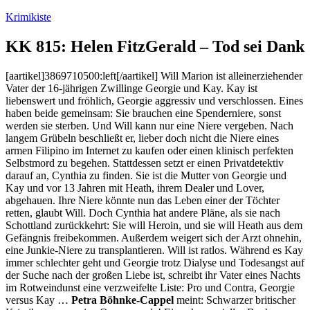
Zum
Krimikiste
Inhalt
springen
KK 815: Helen FitzGerald – Tod sei Dank
[aartikel]3869710500:left[/aartikel] Will Marion ist alleinerziehender
Vater der 16-jährigen Zwillinge Georgie und Kay. Kay ist
liebenswert und fröhlich, Georgie aggressiv und verschlossen. Eines
haben beide gemeinsam: Sie brauchen eine Spenderniere, sonst
werden sie sterben. Und Will kann nur eine Niere vergeben. Nach
langem Grübeln beschließt er, lieber doch nicht die Niere eines
armen Filipino im Internet zu kaufen oder einen klinisch perfekten
Selbstmord zu begehen. Stattdessen setzt er einen Privatdetektiv
darauf an, Cynthia zu finden. Sie ist die Mutter von Georgie und
Kay und vor 13 Jahren mit Heath, ihrem Dealer und Lover,
abgehauen. Ihre Niere könnte nun das Leben einer der Töchter
retten, glaubt Will. Doch Cynthia hat andere Pläne, als sie nach
Schottland zurückkehrt: Sie will Heroin, und sie will Heath aus dem
Gefängnis freibekommen. Außerdem weigert sich der Arzt ohnehin,
eine Junkie-Niere zu transplantieren. Will ist ratlos. Während es Kay
immer schlechter geht und Georgie trotz Dialyse und Todesangst auf
der Suche nach der großen Liebe ist, schreibt ihr Vater eines Nachts
im Rotweindunst eine verzweifelte Liste: Pro und Contra, Georgie
versus Kay …
Petra Böhnke-Cappel
meint: Schwarzer britischer