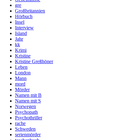
gre
Großbritannien
Hörbuch
Insel
Interview
Island
Jahr
kk
Krimi
Kristine
Kristine Greßhöner
Leben
London
Mann
mord
Mörder
Namen mit B
Namen mit S
Norwegen
Psychopath
Psychothriller
rache
Schweden
serienmörder