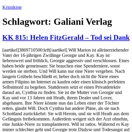
Zum
Krimikiste
Inhalt
springen
Schlagwort:
Galiani Verlag
KK 815: Helen FitzGerald – Tod sei Dank
[aartikel]3869710500:left[/aartikel] Will Marion ist alleinerziehender
Vater der 16-jährigen Zwillinge Georgie und Kay. Kay ist
liebenswert und fröhlich, Georgie aggressiv und verschlossen. Eines
haben beide gemeinsam: Sie brauchen eine Spenderniere, sonst
werden sie sterben. Und Will kann nur eine Niere vergeben. Nach
langem Grübeln beschließt er, lieber doch nicht die Niere eines
armen Filipino im Internet zu kaufen oder einen klinisch perfekten
Selbstmord zu begehen. Stattdessen setzt er einen Privatdetektiv
darauf an, Cynthia zu finden. Sie ist die Mutter von Georgie und
Kay und vor 13 Jahren mit Heath, ihrem Dealer und Lover,
abgehauen. Ihre Niere könnte nun das Leben einer der Töchter
retten, glaubt Will. Doch Cynthia hat andere Pläne, als sie nach
Schottland zurückkehrt: Sie will Heroin, und sie will Heath aus dem
Gefängnis freibekommen. Außerdem weigert sich der Arzt ohnehin,
eine Junkie-Niere zu transplantieren. Will ist ratlos. Während es Kay
immer schlechter geht und Georgie trotz Dialyse und Todesangst auf