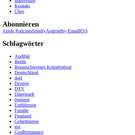
Impressum
sei
Kontakt
Dank
Über
Abonnieren
Apple Podcasts
Spotify
Android
by Email
RSS
Schlagwörter
Audible
Berlin
Braunschweiger Krimifestival
Deutschland
dorf
Drogen
DTV
Dänemark
england
Entführung
Familie
Finnland
Geheimnisse
gre
Großbritannien