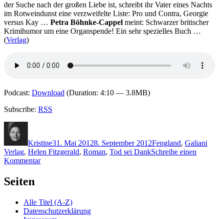
der Suche nach der großen Liebe ist, schreibt ihr Vater eines Nachts
im Rotweindunst eine verzweifelte Liste: Pro und Contra, Georgie
versus Kay …
Petra Böhnke-Cappel
meint: Schwarzer britischer
Krimihumor um eine Organspende! Ein sehr spezielles Buch …
(
Verlag
)
Podcast:
Download
(Duration: 4:10 — 3.8MB)
Subscribe:
RSS
Autor
Veröffentlicht
Kategorien
Schlagwörter
am
Kristine
31. Mai 2012
8. September 2012
F
england
,
Galiani
Verlag
,
Helen Fitzgerald
,
Roman
,
Tod sei Dank
Schreibe einen
zu
Kommentar
KK
815:
Seiten
Helen
FitzGerald
Alle Titel (A-Z)
–
Datenschutzerklärung
Tod