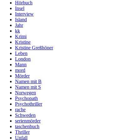
Hörbuch
Insel
Interview
Island
Jahr
kk
Krimi
Kristine
Kristine Greßhöner
Leben
London
Mann
mord
Mörder
Namen mit B
Namen mit S
Norwegen
Psychopath
Psychothriller
rache
Schweden
serienmörder
taschenbuch
Thriller
Unfall