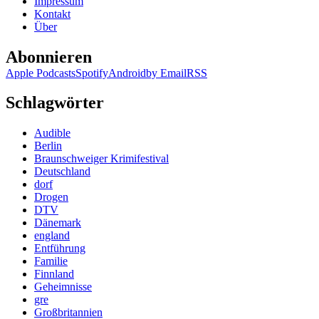
Impressum
sei
Kontakt
Dank
Über
Abonnieren
Apple Podcasts
Spotify
Android
by Email
RSS
Schlagwörter
Audible
Berlin
Braunschweiger Krimifestival
Deutschland
dorf
Drogen
DTV
Dänemark
england
Entführung
Familie
Finnland
Geheimnisse
gre
Großbritannien