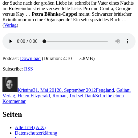
der Suche nach der großen Liebe ist, schreibt ihr Vater eines Nachts
im Rotweindunst eine verzweifelte Liste: Pro und Contra, Georgie
versus Kay …
Petra Böhnke-Cappel
meint: Schwarzer britischer
Krimihumor um eine Organspende! Ein sehr spezielles Buch …
(
Verlag
)
Podcast:
Download
(Duration: 4:10 — 3.8MB)
Subscribe:
RSS
Autor
Veröffentlicht
Kategorien
Schlagwörter
am
Kristine
31. Mai 2012
8. September 2012
F
england
,
Galiani
Verlag
,
Helen Fitzgerald
,
Roman
,
Tod sei Dank
Schreibe einen
zu
Kommentar
KK
815:
Seiten
Helen
FitzGerald
Alle Titel (A-Z)
–
Datenschutzerklärung
Tod