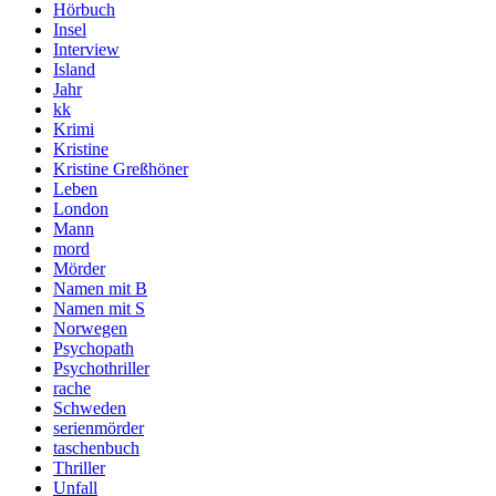
Hörbuch
Insel
Interview
Island
Jahr
kk
Krimi
Kristine
Kristine Greßhöner
Leben
London
Mann
mord
Mörder
Namen mit B
Namen mit S
Norwegen
Psychopath
Psychothriller
rache
Schweden
serienmörder
taschenbuch
Thriller
Unfall