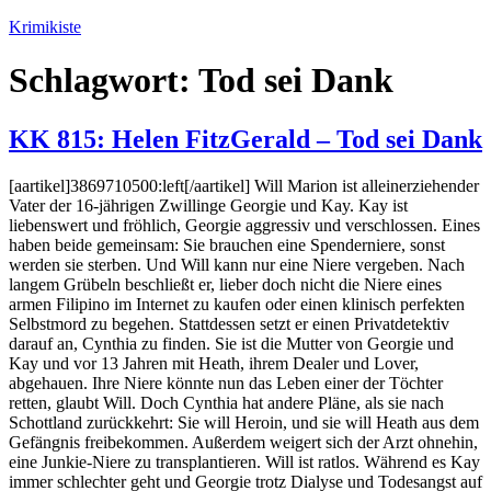
Zum
Krimikiste
Inhalt
springen
Schlagwort:
Tod sei Dank
KK 815: Helen FitzGerald – Tod sei Dank
[aartikel]3869710500:left[/aartikel] Will Marion ist alleinerziehender
Vater der 16-jährigen Zwillinge Georgie und Kay. Kay ist
liebenswert und fröhlich, Georgie aggressiv und verschlossen. Eines
haben beide gemeinsam: Sie brauchen eine Spenderniere, sonst
werden sie sterben. Und Will kann nur eine Niere vergeben. Nach
langem Grübeln beschließt er, lieber doch nicht die Niere eines
armen Filipino im Internet zu kaufen oder einen klinisch perfekten
Selbstmord zu begehen. Stattdessen setzt er einen Privatdetektiv
darauf an, Cynthia zu finden. Sie ist die Mutter von Georgie und
Kay und vor 13 Jahren mit Heath, ihrem Dealer und Lover,
abgehauen. Ihre Niere könnte nun das Leben einer der Töchter
retten, glaubt Will. Doch Cynthia hat andere Pläne, als sie nach
Schottland zurückkehrt: Sie will Heroin, und sie will Heath aus dem
Gefängnis freibekommen. Außerdem weigert sich der Arzt ohnehin,
eine Junkie-Niere zu transplantieren. Will ist ratlos. Während es Kay
immer schlechter geht und Georgie trotz Dialyse und Todesangst auf