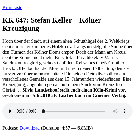
Zum
Krimikiste
Inhalt
springen
KK 647: Stefan Keller – Kölner
Kreuzigung
Hoch über der Stadt, auf einem alten Schutthügel des 2. Weltkriegs,
steht ein roh gezimmertes Holzkreuz. Langsam steigt die Sonne über
den Türmen des Kölner Doms empor. Doch der Mann am Kreuz
sieht die Sonne nicht mehr. Er ist tot. – Privatdetektiv Marius
Sandmann reagiert geschockt auf den Tod seines Chefs Gunther
Brock. Offenbar hat der Mord mit ihrem neuen Fall zu tun, den sie
kurz zuvor übernommen hatten: Die beiden Detektive sollten ein
verschollenes Gemälde aus dem 15. Jahrhundert wiederfinden. Eine
Kreuzigung, angeblich gemalt auf einem Stück vom Kreuz Jesu
Christi …
Silvia Landschoof stellt euch einen Köln-Krimi vor,
erschienen im Juli 2010 als Taschenbuch im Gmeiner-Verlag.
Podcast:
Download
(Duration: 4:57 — 6.8MB)