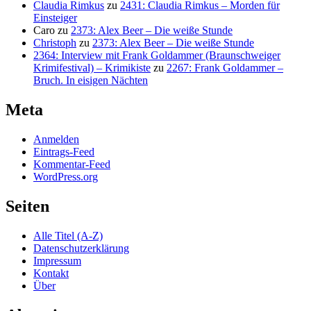
Claudia Rimkus
zu
2431: Claudia Rimkus – Morden für
Einsteiger
Caro
zu
2373: Alex Beer – Die weiße Stunde
Christoph
zu
2373: Alex Beer – Die weiße Stunde
2364: Interview mit Frank Goldammer (Braunschweiger
Krimifestival) – Krimikiste
zu
2267: Frank Goldammer –
Bruch. In eisigen Nächten
Meta
Anmelden
Eintrags-Feed
Kommentar-Feed
WordPress.org
Seiten
Alle Titel (A-Z)
Datenschutzerklärung
Impressum
Kontakt
Über