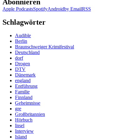
Abonnieren
Apple Podcasts
Spotify
Android
by Email
RSS
Schlagwörter
Audible
Berlin
Braunschweiger Krimifestival
Deutschland
dorf
Drogen
DTV
Dänemark
england
Entführung
Familie
Finnland
Geheimnisse
gre
Großbritannien
Hörbuch
Insel
Interview
Island