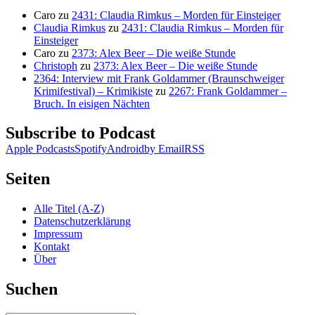
Caro
zu
2431: Claudia Rimkus – Morden für Einsteiger
Claudia Rimkus
zu
2431: Claudia Rimkus – Morden für
Einsteiger
Caro
zu
2373: Alex Beer – Die weiße Stunde
Christoph
zu
2373: Alex Beer – Die weiße Stunde
2364: Interview mit Frank Goldammer (Braunschweiger
Krimifestival) – Krimikiste
zu
2267: Frank Goldammer –
Bruch. In eisigen Nächten
Subscribe to Podcast
Apple Podcasts
Spotify
Android
by Email
RSS
Seiten
Alle Titel (A-Z)
Datenschutzerklärung
Impressum
Kontakt
Über
Suchen