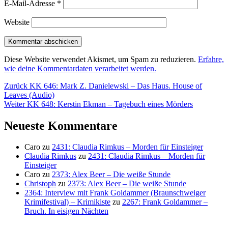
E-Mail-Adresse
*
Website
Diese Website verwendet Akismet, um Spam zu reduzieren.
Erfahre,
wie deine Kommentardaten verarbeitet werden.
Beitragsnavigation
Vorheriger
Zurück
KK 646: Mark Z. Danielewski – Das Haus. House of
Beitrag:
Leaves (Audio)
Nächster
Weiter
KK 648: Kerstin Ekman – Tagebuch eines Mörders
Beitrag:
Neueste Kommentare
Caro
zu
2431: Claudia Rimkus – Morden für Einsteiger
Claudia Rimkus
zu
2431: Claudia Rimkus – Morden für
Einsteiger
Caro
zu
2373: Alex Beer – Die weiße Stunde
Christoph
zu
2373: Alex Beer – Die weiße Stunde
2364: Interview mit Frank Goldammer (Braunschweiger
Krimifestival) – Krimikiste
zu
2267: Frank Goldammer –
Bruch. In eisigen Nächten