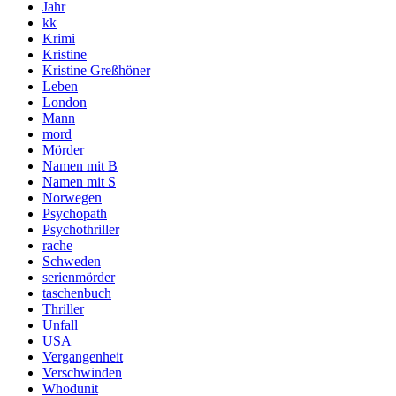
Jahr
kk
Krimi
Kristine
Kristine Greßhöner
Leben
London
Mann
mord
Mörder
Namen mit B
Namen mit S
Norwegen
Psychopath
Psychothriller
rache
Schweden
serienmörder
taschenbuch
Thriller
Unfall
USA
Vergangenheit
Verschwinden
Whodunit