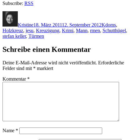
Subscribe:
RSS
Autor
Veröffentlicht
Kategorien
Schlagwörter
am
Kristine
18. März 2011
12. September 2012
K
doms
,
Holzkreuz
,
jesu
,
Kreuzigung
,
Krimi
,
Mann
,
rmen
,
Schutthügel
,
stefan keller
,
Türmen
Schreibe einen Kommentar
Deine E-Mail-Adresse wird nicht veröffentlicht.
Erforderliche
Felder sind mit
*
markiert
Kommentar
*
Name
*