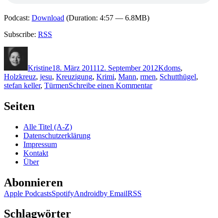
Podcast:
Download
(Duration: 4:57 — 6.8MB)
Subscribe:
RSS
Autor
Veröffentlicht
Kategorien
Schlagwörter
am
Kristine
18. März 2011
12. September 2012
K
doms
,
Holzkreuz
,
jesu
,
Kreuzigung
,
Krimi
,
Mann
,
rmen
,
Schutthügel
,
zu
stefan keller
,
Türmen
Schreibe einen Kommentar
KK
647:
Seiten
Stefan
Keller
Alle Titel (A-Z)
–
Datenschutzerklärung
Kölner
Impressum
Kreuzigung
Kontakt
Über
Abonnieren
Apple Podcasts
Spotify
Android
by Email
RSS
Schlagwörter