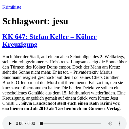
Zum
Krimikiste
Inhalt
springen
Schlagwort:
jesu
KK 647: Stefan Keller – Kölner
Kreuzigung
Hoch über der Stadt, auf einem alten Schutthügel des 2. Weltkriegs,
steht ein roh gezimmertes Holzkreuz. Langsam steigt die Sonne über
den Türmen des Kölner Doms empor. Doch der Mann am Kreuz
sieht die Sonne nicht mehr. Er ist tot. – Privatdetektiv Marius
Sandmann reagiert geschockt auf den Tod seines Chefs Gunther
Brock. Offenbar hat der Mord mit ihrem neuen Fall zu tun, den sie
kurz zuvor übernommen hatten: Die beiden Detektive sollten ein
verschollenes Gemälde aus dem 15. Jahrhundert wiederfinden. Eine
Kreuzigung, angeblich gemalt auf einem Stück vom Kreuz Jesu
Christi …
Silvia Landschoof stellt euch einen Köln-Krimi vor,
erschienen im Juli 2010 als Taschenbuch im Gmeiner-Verlag.