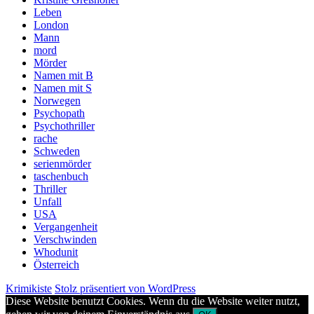
Leben
London
Mann
mord
Mörder
Namen mit B
Namen mit S
Norwegen
Psychopath
Psychothriller
rache
Schweden
serienmörder
taschenbuch
Thriller
Unfall
USA
Vergangenheit
Verschwinden
Whodunit
Österreich
Krimikiste
Stolz präsentiert von WordPress
Diese Website benutzt Cookies. Wenn du die Website weiter nutzt,