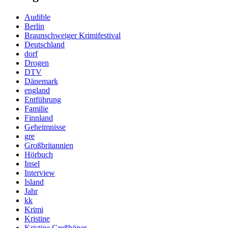
Audible
Berlin
Braunschweiger Krimifestival
Deutschland
dorf
Drogen
DTV
Dänemark
england
Entführung
Familie
Finnland
Geheimnisse
gre
Großbritannien
Hörbuch
Insel
Interview
Island
Jahr
kk
Krimi
Kristine
Kristine Greßhöner