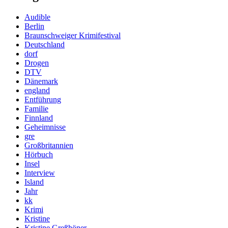
Audible
Berlin
Braunschweiger Krimifestival
Deutschland
dorf
Drogen
DTV
Dänemark
england
Entführung
Familie
Finnland
Geheimnisse
gre
Großbritannien
Hörbuch
Insel
Interview
Island
Jahr
kk
Krimi
Kristine
Kristine Greßhöner