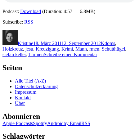
Podcast:
Download
(Duration: 4:57 — 6.8MB)
Subscribe:
RSS
Autor
Veröffentlicht
Kategorien
Schlagwörter
am
Kristine
18. März 2011
12. September 2012
K
doms
,
Holzkreuz
,
jesu
,
Kreuzigung
,
Krimi
,
Mann
,
rmen
,
Schutthügel
,
zu
stefan keller
,
Türmen
Schreibe einen Kommentar
KK
647:
Seiten
Stefan
Keller
Alle Titel (A-Z)
–
Datenschutzerklärung
Kölner
Impressum
Kreuzigung
Kontakt
Über
Abonnieren
Apple Podcasts
Spotify
Android
by Email
RSS
Schlagwörter