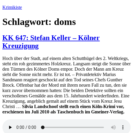
Zum
Krimikiste
Inhalt
springen
Schlagwort:
doms
KK 647: Stefan Keller – Kölner
Kreuzigung
Hoch über der Stadt, auf einem alten Schutthügel des 2. Weltkriegs,
steht ein roh gezimmertes Holzkreuz. Langsam steigt die Sonne über
den Türmen des Kölner Doms empor. Doch der Mann am Kreuz
sieht die Sonne nicht mehr. Er ist tot. – Privatdetektiv Marius
Sandmann reagiert geschockt auf den Tod seines Chefs Gunther
Brock. Offenbar hat der Mord mit ihrem neuen Fall zu tun, den sie
kurz zuvor übernommen hatten: Die beiden Detektive sollten ein
verschollenes Gemälde aus dem 15. Jahrhundert wiederfinden. Eine
Kreuzigung, angeblich gemalt auf einem Stück vom Kreuz Jesu
Christi …
Silvia Landschoof stellt euch einen Köln-Krimi vor,
erschienen im Juli 2010 als Taschenbuch im Gmeiner-Verlag.