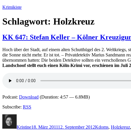
Zum
Krimikiste
Inhalt
springen
Schlagwort:
Holzkreuz
KK 647: Stefan Keller – Kölner Kreuzigu
Hoch über der Stadt, auf einem alten Schutthügel des 2. Weltkriegs
die Sonne nicht mehr. Er ist tot. – Privatdetektiv Marius Sandmann r
übernommen hatten: Die beiden Detektive sollten ein verschollenes
Landschoof stellt euch einen Köln-Krimi vor, erschienen im Juli
Podcast:
Download
(Duration: 4:57 — 6.8MB)
Subscribe:
RSS
Autor
Veröffentlicht
Kategorien
Schlagwörter
am
Kristine
18. März 2011
12. September 2012
K
doms
,
Holzkreuz