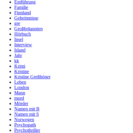
Entführung
Familie
Finnland
Geheimnisse
gre
Großbritannien
Hörbuch
Insel
Interview
Island
Jahr
kk
Krimi
Kristine
Kristine Greßhöner
Leben
London
Mann
mord
Mörder
Namen mit B
Namen mit S
Norwegen
Psychopath
Psychothriller