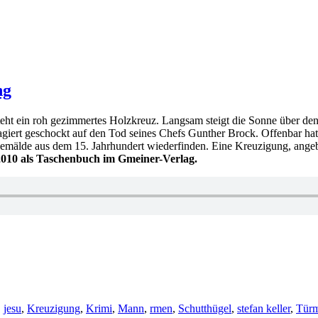
ng
, steht ein roh gezimmertes Holzkreuz. Langsam steigt die Sonne übe
eagiert geschockt auf den Tod seines Chefs Gunther Brock. Offenbar hat
 Gemälde aus dem 15. Jahrhundert wiederfinden. Eine Kreuzigung, ang
 2010 als Taschenbuch im Gmeiner-Verlag.
,
jesu
,
Kreuzigung
,
Krimi
,
Mann
,
rmen
,
Schutthügel
,
stefan keller
,
Tür