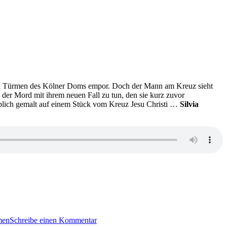
r den Türmen des Kölner Doms empor. Doch der Mann am Kreuz sieht
 der Mord mit ihrem neuen Fall zu tun, den sie kurz zuvor
eblich gemalt auf einem Stück vom Kreuz Jesu Christi …
Silvia
zu
KK
men
Schreibe einen Kommentar
647: