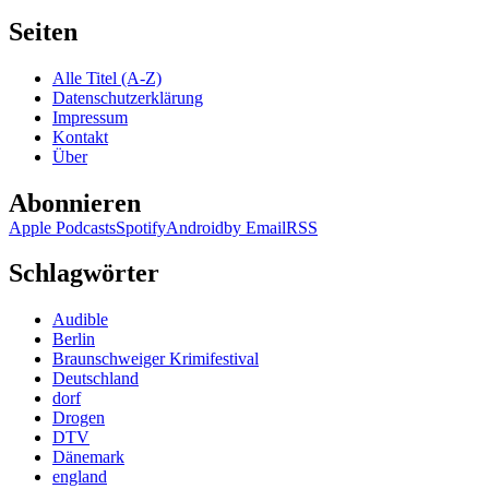
Seiten
Alle Titel (A-Z)
Datenschutzerklärung
Impressum
Kontakt
Über
Abonnieren
Apple Podcasts
Spotify
Android
by Email
RSS
Schlagwörter
Audible
Berlin
Braunschweiger Krimifestival
Deutschland
dorf
Drogen
DTV
Dänemark
england