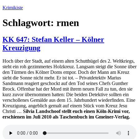
Zum
Krimikiste
Inhalt
springen
Schlagwort:
rmen
KK 647: Stefan Keller – Kölner
Kreuzigung
Hoch über der Stadt, auf einem alten Schutthügel des 2. Weltkriegs,
steht ein roh gezimmertes Holzkreuz. Langsam steigt die Sonne über
den Türmen des Kölner Doms empor. Doch der Mann am Kreuz
sieht die Sonne nicht mehr. Er ist tot. – Privatdetektiv Marius
Sandmann reagiert geschockt auf den Tod seines Chefs Gunther
Brock. Offenbar hat der Mord mit ihrem neuen Fall zu tun, den sie
kurz zuvor übernommen hatten: Die beiden Detektive sollten ein
verschollenes Gemälde aus dem 15. Jahrhundert wiederfinden. Eine
Kreuzigung, angeblich gemalt auf einem Stück vom Kreuz Jesu
Christi …
Silvia Landschoof stellt euch einen Köln-Krimi vor,
erschienen im Juli 2010 als Taschenbuch im Gmeiner-Verlag.