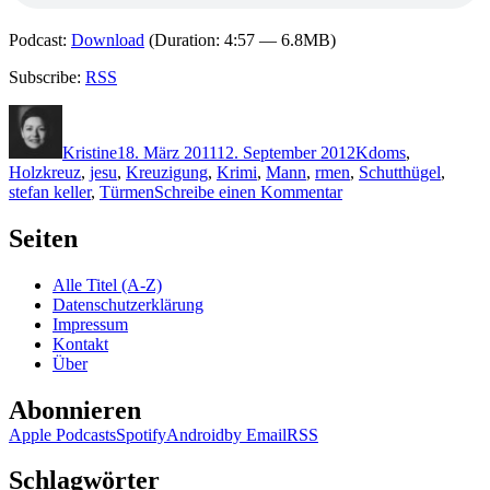
Podcast:
Download
(Duration: 4:57 — 6.8MB)
Subscribe:
RSS
Autor
Veröffentlicht
Kategorien
Schlagwörter
am
Kristine
18. März 2011
12. September 2012
K
doms
,
Holzkreuz
,
jesu
,
Kreuzigung
,
Krimi
,
Mann
,
rmen
,
Schutthügel
,
zu
stefan keller
,
Türmen
Schreibe einen Kommentar
KK
647:
Seiten
Stefan
Keller
Alle Titel (A-Z)
–
Datenschutzerklärung
Kölner
Impressum
Kreuzigung
Kontakt
Über
Abonnieren
Apple Podcasts
Spotify
Android
by Email
RSS
Schlagwörter