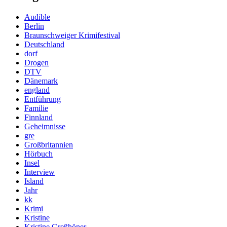
Audible
Berlin
Braunschweiger Krimifestival
Deutschland
dorf
Drogen
DTV
Dänemark
england
Entführung
Familie
Finnland
Geheimnisse
gre
Großbritannien
Hörbuch
Insel
Interview
Island
Jahr
kk
Krimi
Kristine
Kristine Greßhöner