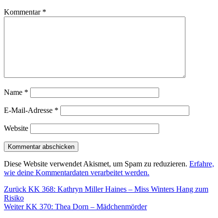
Kommentar
*
Name
*
E-Mail-Adresse
*
Website
Diese Website verwendet Akismet, um Spam zu reduzieren.
Erfahre,
wie deine Kommentardaten verarbeitet werden.
Beitragsnavigation
Vorheriger
Zurück
KK 368: Kathryn Miller Haines – Miss Winters Hang zum
Beitrag:
Risiko
Nächster
Weiter
KK 370: Thea Dorn – Mädchenmörder
Beitrag: