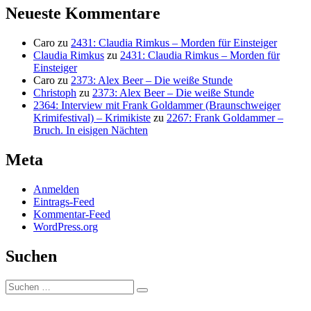
Neueste Kommentare
Caro
zu
2431: Claudia Rimkus – Morden für Einsteiger
Claudia Rimkus
zu
2431: Claudia Rimkus – Morden für
Einsteiger
Caro
zu
2373: Alex Beer – Die weiße Stunde
Christoph
zu
2373: Alex Beer – Die weiße Stunde
2364: Interview mit Frank Goldammer (Braunschweiger
Krimifestival) – Krimikiste
zu
2267: Frank Goldammer –
Bruch. In eisigen Nächten
Meta
Anmelden
Eintrags-Feed
Kommentar-Feed
WordPress.org
Suchen
Suchen
Suchen
nach: