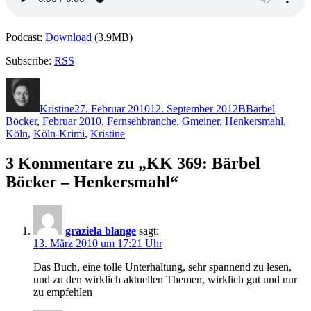
Podcast:
Download
(3.9MB)
Subscribe:
RSS
Autor
Veröffentlicht
Kategorien
Schlagwörter
am
Kristine
27. Februar 2010
12. September 2012
B
Bärbel
Böcker
,
Februar 2010
,
Fernsehbranche
,
Gmeiner
,
Henkersmahl
,
Köln
,
Köln-Krimi
,
Kristine
3 Kommentare zu „KK 369: Bärbel
Böcker – Henkersmahl“
graziela blange
sagt:
13. März 2010 um 17:21 Uhr
Das Buch, eine tolle Unterhaltung, sehr spannend zu lesen,
und zu den wirklich aktuellen Themen, wirklich gut und nur
zu empfehlen