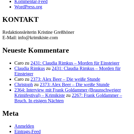
Kommentar-Feed
WordPress.org
KONTAKT
Redaktionsleiterin Kristine Greßhöner
E-Mail: info@krimikiste.com
Neueste Kommentare
Caro
zu
2431: Claudia Rimkus – Morden für Einsteiger
Claudia Rimkus
zu
2431: Claudia Rimkus – Morden für
Einsteiger
Caro
zu
2373: Alex Beer – Die weiße Stunde
Christoph
zu
2373: Alex Beer – Die weiße Stunde
2364: Interview mit Frank Goldammer (Braunschweiger
Krimifestival) – Krimikiste
zu
2267: Frank Goldammer –
Bruch. In eisigen Nächten
Meta
Anmelden
Eintrags-Feed