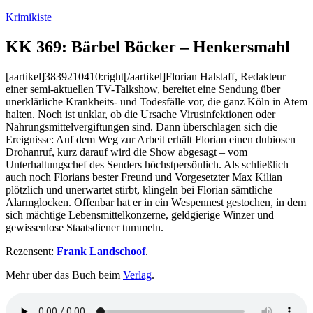
Zum
Krimikiste
Inhalt
springen
KK 369: Bärbel Böcker – Henkersmahl
[aartikel]3839210410:right[/aartikel]Florian Halstaff, Redakteur
einer semi-aktuellen TV-Talkshow, bereitet eine Sendung über
unerklärliche Krankheits- und Todesfälle vor, die ganz Köln in Atem
halten. Noch ist unklar, ob die Ursache Virusinfektionen oder
Nahrungsmittelvergiftungen sind. Dann überschlagen sich die
Ereignisse: Auf dem Weg zur Arbeit erhält Florian einen dubiosen
Drohanruf, kurz darauf wird die Show abgesagt – vom
Unterhaltungschef des Senders höchstpersönlich. Als schließlich
auch noch Florians bester Freund und Vorgesetzter Max Kilian
plötzlich und unerwartet stirbt, klingeln bei Florian sämtliche
Alarmglocken. Offenbar hat er in ein Wespennest gestochen, in dem
sich mächtige Lebensmittelkonzerne, geldgierige Winzer und
gewissenlose Staatsdiener tummeln.
Rezensent:
Frank Landschoof
.
Mehr über das Buch beim
Verlag
.