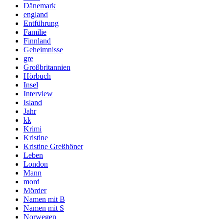
Dänemark
england
Entführung
Familie
Finnland
Geheimnisse
gre
Großbritannien
Hörbuch
Insel
Interview
Island
Jahr
kk
Krimi
Kristine
Kristine Greßhöner
Leben
London
Mann
mord
Mörder
Namen mit B
Namen mit S
Norwegen