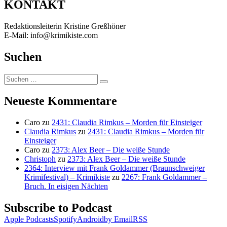
KONTAKT
Redaktionsleiterin Kristine Greßhöner
E-Mail: info@krimikiste.com
Suchen
Suchen
Suchen
nach:
Neueste Kommentare
Caro
zu
2431: Claudia Rimkus – Morden für Einsteiger
Claudia Rimkus
zu
2431: Claudia Rimkus – Morden für
Einsteiger
Caro
zu
2373: Alex Beer – Die weiße Stunde
Christoph
zu
2373: Alex Beer – Die weiße Stunde
2364: Interview mit Frank Goldammer (Braunschweiger
Krimifestival) – Krimikiste
zu
2267: Frank Goldammer –
Bruch. In eisigen Nächten
Subscribe to Podcast
Apple Podcasts
Spotify
Android
by Email
RSS