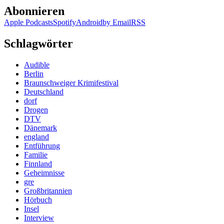
Abonnieren
Apple Podcasts
Spotify
Android
by Email
RSS
Schlagwörter
Audible
Berlin
Braunschweiger Krimifestival
Deutschland
dorf
Drogen
DTV
Dänemark
england
Entführung
Familie
Finnland
Geheimnisse
gre
Großbritannien
Hörbuch
Insel
Interview