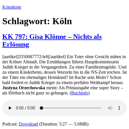
Zum
Krimikiste
Inhalt
springen
Schlagwort:
Köln
KK 797: Gisa Klönne – Nichts als
Erlösung
[aartikel]3550087772:left[/aartikel] Ein Toter ohne Gesicht mitten in
der Kölner Altstadt. Die Ermittlungen führen Hauptkommissarin
Judith Krieger in die Vergangenheit. Zu einer Familientragödie. Und
zu einem Kinderheim, dessen Wurzeln bis in die NS-Zeit reichen. Ist
der Täter ein ehemaliges Heimkind? Ist Rache sein Motiv? Schon
bald fordert er Judith Krieger zu einem perfiden Wettkampf heraus.
Justyna Orzechowska
meint: Als Printausgabe eine super Story –
als Hörbuch nicht ganz so gelungen. (
Buchinfo
)
Podcast:
Download
(Duration: 5:27 — 5.0MB)