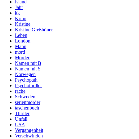
Island
Jahr
kk
Krimi
Kristine
Kristine Greßhöner
Leben
London
Mann
mord
Mörder
Namen mit B
Namen mit S
Norwegen
Psychopath
Psychothriller
rache
Schweden
serienmörder
taschenbuch
Thriller
Unfall
USA
Vergangenheit
Verschwinden