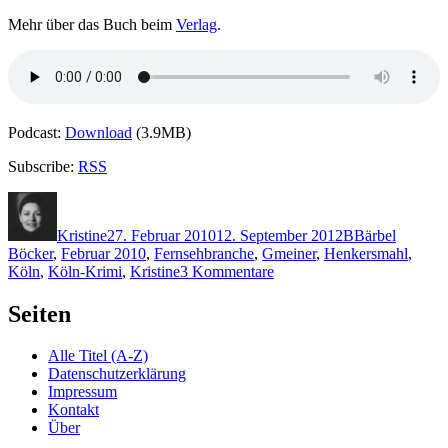
Mehr über das Buch beim
Verlag
.
Podcast:
Download
(3.9MB)
Subscribe:
RSS
Autor
Veröffentlicht
Kategorien
Schlagwörter
am
Kristine
27. Februar 2010
12. September 2012
B
Bärbel
Böcker
,
Februar 2010
,
Fernsehbranche
,
Gmeiner
,
Henkersmahl
,
zu
Köln
,
Köln-Krimi
,
Kristine
3 Kommentare
KK
369:
Seiten
Bärbel
Böcker
Alle Titel (A-Z)
–
Datenschutzerklärung
Henkersmahl
Impressum
Kontakt
Über