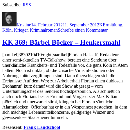
Subscribe:
RSS
Autor
Veröffentlicht
Kategorien
Schlagwörter
am
Kristine
14. Februar 2012
11. September 2012
K
Ermittlung
,
zu
Köln
,
Krieger
,
Kriminalroman
Schreibe einen Kommentar
KK
797:
KK 369: Bärbel Böcker – Henkersmahl
Gisa
Klönne
[aartikel]3839210410:right[/aartikel]Florian Halstaff, Redakteur
–
einer semi-aktuellen TV-Talkshow, bereitet eine Sendung über
Nichts
unerklärliche Krankheits- und Todesfälle vor, die ganz Köln in Atem
als
halten. Noch ist unklar, ob die Ursache Virusinfektionen oder
Erlösung
Nahrungsmittelvergiftungen sind. Dann überschlagen sich die
Ereignisse: Auf dem Weg zur Arbeit erhält Florian einen dubiosen
Drohanruf, kurz darauf wird die Show abgesagt – vom
Unterhaltungschef des Senders höchstpersönlich. Als schließlich
auch noch Florians bester Freund und Vorgesetzter Max Kilian
plötzlich und unerwartet stirbt, klingeln bei Florian sämtliche
Alarmglocken. Offenbar hat er in ein Wespennest gestochen, in dem
sich mächtige Lebensmittelkonzerne, geldgierige Winzer und
gewissenlose Staatsdiener tummeln.
Rezensent:
Frank Landschoof
.