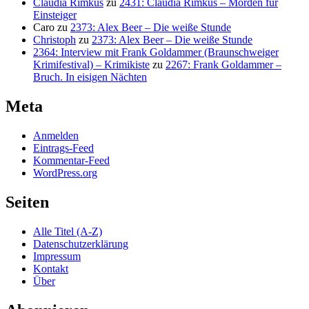
Claudia Rimkus
zu
2431: Claudia Rimkus – Morden für
Einsteiger
Caro
zu
2373: Alex Beer – Die weiße Stunde
Christoph
zu
2373: Alex Beer – Die weiße Stunde
2364: Interview mit Frank Goldammer (Braunschweiger
Krimifestival) – Krimikiste
zu
2267: Frank Goldammer –
Bruch. In eisigen Nächten
Meta
Anmelden
Eintrags-Feed
Kommentar-Feed
WordPress.org
Seiten
Alle Titel (A-Z)
Datenschutzerklärung
Impressum
Kontakt
Über