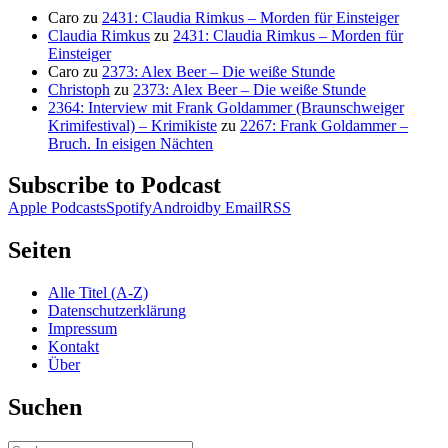
Caro
zu
2431: Claudia Rimkus – Morden für Einsteiger
Claudia Rimkus
zu
2431: Claudia Rimkus – Morden für
Einsteiger
Caro
zu
2373: Alex Beer – Die weiße Stunde
Christoph
zu
2373: Alex Beer – Die weiße Stunde
2364: Interview mit Frank Goldammer (Braunschweiger
Krimifestival) – Krimikiste
zu
2267: Frank Goldammer –
Bruch. In eisigen Nächten
Subscribe to Podcast
Apple Podcasts
Spotify
Android
by Email
RSS
Seiten
Alle Titel (A-Z)
Datenschutzerklärung
Impressum
Kontakt
Über
Suchen