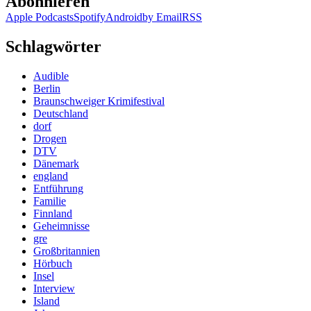
Abonnieren
Apple Podcasts
Spotify
Android
by Email
RSS
Schlagwörter
Audible
Berlin
Braunschweiger Krimifestival
Deutschland
dorf
Drogen
DTV
Dänemark
england
Entführung
Familie
Finnland
Geheimnisse
gre
Großbritannien
Hörbuch
Insel
Interview
Island