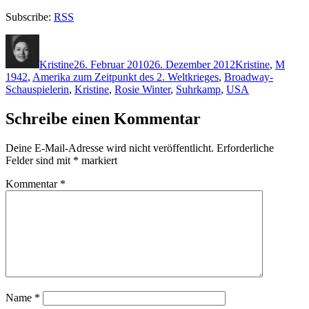
Subscribe:
RSS
Autor
Veröffentlicht
Kategorien
Schla
am
Kristine
26. Februar 2010
26. Dezember 2012
Kristine
,
M
1942
,
Amerika zum Zeitpunkt des 2. Weltkrieges
,
Broadway-
Schauspielerin
,
Kristine
,
Rosie Winter
,
Suhrkamp
,
USA
Schreibe einen Kommentar
Deine E-Mail-Adresse wird nicht veröffentlicht.
Erforderliche
Felder sind mit
*
markiert
Kommentar
*
Name
*