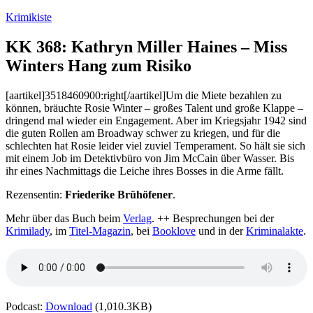
Zum
Krimikiste
Inhalt
springen
KK 368: Kathryn Miller Haines – Miss
Winters Hang zum Risiko
[aartikel]3518460900:right[/aartikel]Um die Miete bezahlen zu
können, bräuchte Rosie Winter – großes Talent und große Klappe –
dringend mal wieder ein Engagement. Aber im Kriegsjahr 1942 sind
die guten Rollen am Broadway schwer zu kriegen, und für die
schlechten hat Rosie leider viel zuviel Temperament. So hält sie sich
mit einem Job im Detektivbüro von Jim McCain über Wasser. Bis
ihr eines Nachmittags die Leiche ihres Bosses in die Arme fällt.
Rezensentin:
Friederike Brühöfener
.
Mehr über das Buch beim
Verlag
. ++ Besprechungen bei der
Krimilady
, im
Titel-Magazin
, bei
Booklove
und in der
Kriminalakte
.
Podcast:
Download
(1,010.3KB)