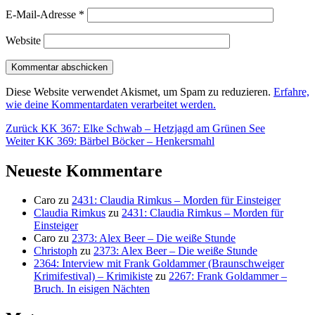
E-Mail-Adresse
*
Website
Diese Website verwendet Akismet, um Spam zu reduzieren.
Erfahre,
wie deine Kommentardaten verarbeitet werden.
Beitragsnavigation
Vorheriger
Zurück
KK 367: Elke Schwab – Hetzjagd am Grünen See
Nächster
Beitrag:
Weiter
KK 369: Bärbel Böcker – Henkersmahl
Beitrag:
Neueste Kommentare
Caro
zu
2431: Claudia Rimkus – Morden für Einsteiger
Claudia Rimkus
zu
2431: Claudia Rimkus – Morden für
Einsteiger
Caro
zu
2373: Alex Beer – Die weiße Stunde
Christoph
zu
2373: Alex Beer – Die weiße Stunde
2364: Interview mit Frank Goldammer (Braunschweiger
Krimifestival) – Krimikiste
zu
2267: Frank Goldammer –
Bruch. In eisigen Nächten