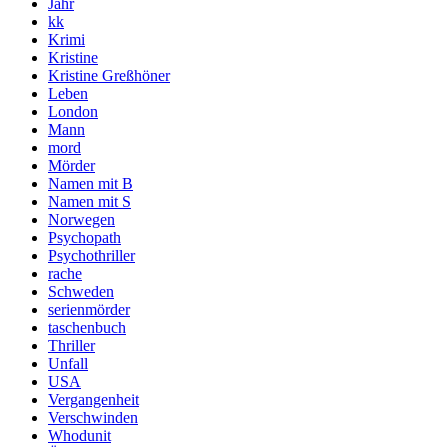
Jahr
kk
Krimi
Kristine
Kristine Greßhöner
Leben
London
Mann
mord
Mörder
Namen mit B
Namen mit S
Norwegen
Psychopath
Psychothriller
rache
Schweden
serienmörder
taschenbuch
Thriller
Unfall
USA
Vergangenheit
Verschwinden
Whodunit