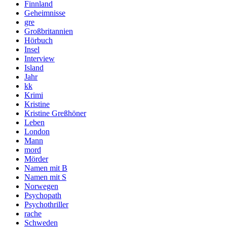
Finnland
Geheimnisse
gre
Großbritannien
Hörbuch
Insel
Interview
Island
Jahr
kk
Krimi
Kristine
Kristine Greßhöner
Leben
London
Mann
mord
Mörder
Namen mit B
Namen mit S
Norwegen
Psychopath
Psychothriller
rache
Schweden