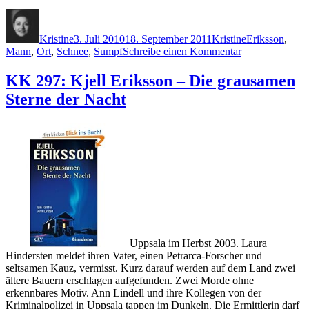
Autor
Veröffentlicht
Kategorien
Schlagwörter
am
Kristine
3. Juli 2010
18. September 2011
Kristine
Eriksson
,
zu
Mann
,
Ort
,
Schnee
,
Sumpf
Schreibe einen Kommentar
KK
467:
KK 297: Kjell Eriksson – Die grausamen
Kjell
Sterne der Nacht
Eriksson
–
Rot
wie
Schnee
Uppsala im Herbst 2003. Laura
Hindersten meldet ihren Vater, einen Petrarca-Forscher und
seltsamen Kauz, vermisst. Kurz darauf werden auf dem Land zwei
ältere Bauern erschlagen aufgefunden. Zwei Morde ohne
erkennbares Motiv. Ann Lindell und ihre Kollegen von der
Kriminalpolizei in Uppsala tappen im Dunkeln. Die Ermittlerin darf