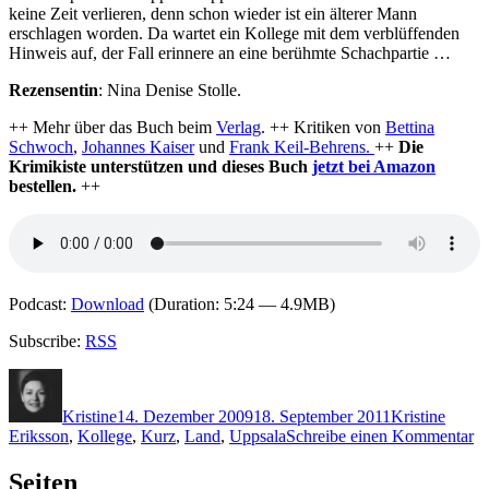
keine Zeit verlieren, denn schon wieder ist ein älterer Mann
erschlagen worden. Da wartet ein Kollege mit dem verblüffenden
Hinweis auf, der Fall erinnere an eine berühmte Schachpartie …
Rezensentin
: Nina Denise Stolle.
++ Mehr über das Buch beim
Verlag
. ++ Kritiken von
Bettina
Schwoch
,
Johannes Kaiser
und
Frank Keil-Behrens.
++
Die
Krimikiste unterstützen und dieses Buch
jetzt bei Amazon
bestellen.
++
Podcast:
Download
(Duration: 5:24 — 4.9MB)
Subscribe:
RSS
Autor
Veröffentlicht
Kategorien
Schla
am
Kristine
14. Dezember 2009
18. September 2011
Kristine
zu
Eriksson
,
Kollege
,
Kurz
,
Land
,
Uppsala
Schreibe einen Kommentar
K
29
Seiten