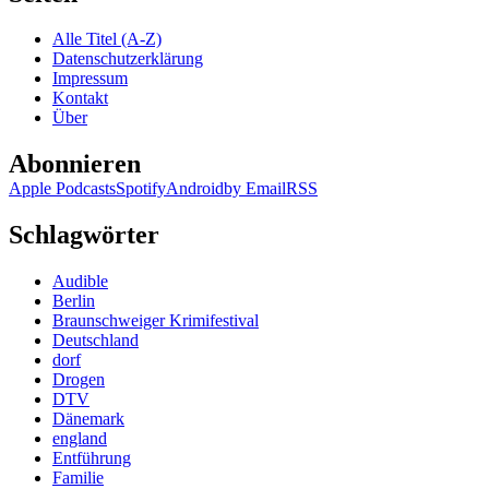
Kj
Er
Alle Titel (A-Z)
–
Datenschutzerklärung
D
Impressum
g
Kontakt
St
Über
de
N
Abonnieren
Apple Podcasts
Spotify
Android
by Email
RSS
Schlagwörter
Audible
Berlin
Braunschweiger Krimifestival
Deutschland
dorf
Drogen
DTV
Dänemark
england
Entführung
Familie