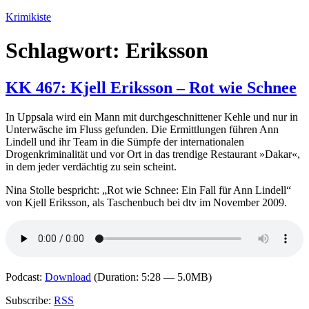
Zum
Krimikiste
Inhalt
springen
Schlagwort:
Eriksson
KK 467: Kjell Eriksson – Rot wie Schnee
In Uppsala wird ein Mann mit durchgeschnittener Kehle und nur in
Unterwäsche im Fluss gefunden. Die Ermittlungen führen Ann
Lindell und ihr Team in die Sümpfe der internationalen
Drogenkriminalität und vor Ort in das trendige Restaurant »Dakar«,
in dem jeder verdächtig zu sein scheint.
Nina Stolle bespricht: „Rot wie Schnee: Ein Fall für Ann Lindell“
von Kjell Eriksson, als Taschenbuch bei dtv im November 2009.
Podcast:
Download
(Duration: 5:28 — 5.0MB)
Subscribe:
RSS