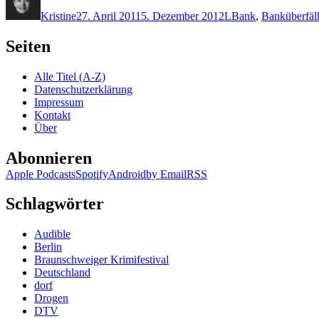
am
Kristine
27. April 2011
5. Dezember 2012
L
Bank
,
Banküberfäl
Seiten
Alle Titel (A-Z)
Datenschutzerklärung
Impressum
Kontakt
Über
Abonnieren
Apple Podcasts
Spotify
Android
by Email
RSS
Schlagwörter
Audible
Berlin
Braunschweiger Krimifestival
Deutschland
dorf
Drogen
DTV