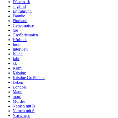
Dänemark
england
Entführung
Familie
Finnland
Geheimnisse
gre
Großbritannien
Hörbuch
Insel
Interview
Island
Jahr
kk
Krimi
Kristine
Kristine Greßhöner
Leben
London
Mann
mord
Mörder
Namen mit B
Namen mit S
Norwegen