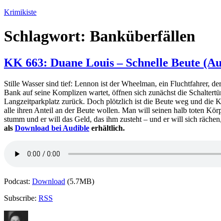
Zum
Krimikiste
Inhalt
springen
Schlagwort:
Banküberfällen
KK 663: Duane Louis – Schnelle Beute (Au
Stille Wasser sind tief: Lennon ist der Wheelman, ein Fluchtfahrer, de
Bank auf seine Komplizen wartet, öffnen sich zunächst die Schaltert
Langzeitparkplatz zurück. Doch plötzlich ist die Beute weg und die Ko
alle ihren Anteil an der Beute wollen. Man will seinen halb toten Kör
stumm und er will das Geld, das ihm zusteht – und er will sich rächen,
als
Download bei Audible
erhältlich.
Podcast:
Download
(5.7MB)
Subscribe:
RSS
Autor
Veröffentlicht
Kategorien
Schlagwörter