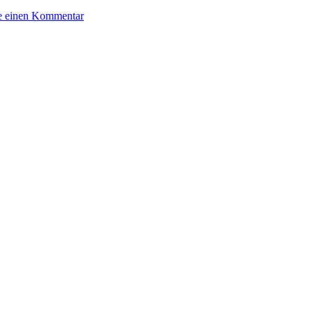
KK
e einen Kommentar
663:
Duane
Louis
–
Schnelle
Beute
(Audio)