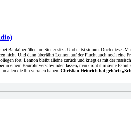
dio)
r bei Banküberfällen am Steuer sitzt. Und er ist stumm. Doch dieses Mal
üren nicht. Und dann überfährt Lennon auf der Flucht auch noch eine F
llegen fort. Lennon bleibt alleine zurück und kriegt es mit der russisc
per in einem Baurohr verschwinden lassen, man droht ihm seine Familie 
 an allen die ihn verraten haben.
Christian Heinrich hat gehört: „S