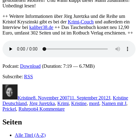
gestohlenen Motoren? Und wann klappt dieser Mann zusammen?
Unbedingt lesen!
++ Weitere Informationen über Jörg Juretzka und die Reihe um
Kristof Kryszinski gibt es bei der
Krimi-Couch
und außerdem ein
Interview bei
kaliber38.de
++ Das Taschenbuch kostet neu 12,90
Euro, umfasst 302 Seiten und ist im Rotbuch Verlag erschienen. ++
Podcast:
Download
(Duration: 7:19 — 6.7MB)
Subscribe:
RSS
Autor
Veröffentlicht
Kategorien
Schl
am
Kristine
8. November 2007
11. September 2012
J
,
Kristine
Deutschland
,
Jörg Juretzka
,
Krimi
,
Kristine
,
mord
,
Namen mit J
,
zu
Prickel
,
Ruhrpott
4 Kommentare
Folge
2
Seiten
–
Die
Alle Titel (A-Z)
Krimikiste