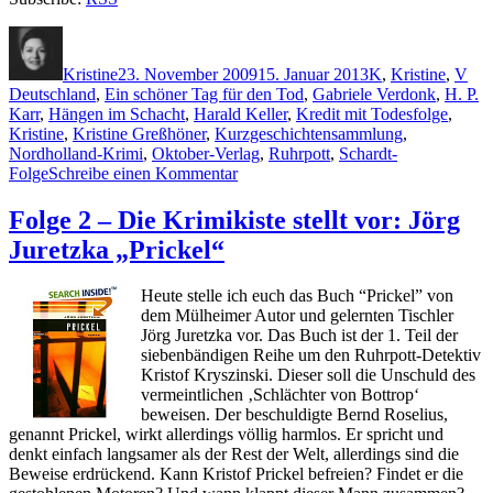
Autor
Veröffentlicht
Kategorien
Sch
am
Kristine
23. November 2009
15. Januar 2013
K
,
Kristine
,
V
Deutschland
,
Ein schöner Tag für den Tod
,
Gabriele Verdonk
,
H. P.
Karr
,
Hängen im Schacht
,
Harald Keller
,
Kredit mit Todesfolge
,
Kristine
,
Kristine Greßhöner
,
Kurzgeschichtensammlung
,
Nordholland-Krimi
,
Oktober-Verlag
,
Ruhrpott
,
Schardt-
zu
Folge
Schreibe einen Kommentar
KK
276:
Folge 2 – Die Krimikiste stellt vor: Jörg
Sammelrezension
Juretzka „Prickel“
Karr,
Keller,
Verdonk
Heute stelle ich euch das Buch “Prickel” von
dem Mülheimer Autor und gelernten Tischler
Jörg Juretzka vor. Das Buch ist der 1. Teil der
siebenbändigen Reihe um den Ruhrpott-Detektiv
Kristof Kryszinski. Dieser soll die Unschuld des
vermeintlichen ‚Schlächter von Bottrop‘
beweisen. Der beschuldigte Bernd Roselius,
genannt Prickel, wirkt allerdings völlig harmlos. Er spricht und
denkt einfach langsamer als der Rest der Welt, allerdings sind die
Beweise erdrückend. Kann Kristof Prickel befreien? Findet er die