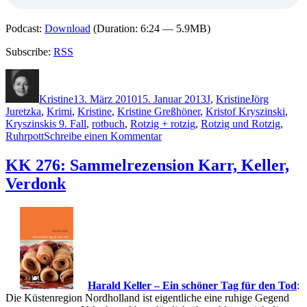
Podcast:
Download
(Duration: 6:24 — 5.9MB)
Subscribe:
RSS
Autor
Veröffentlicht
Kategorien
Schlagwörter
am
Kristine
13. März 2010
15. Januar 2013
J
,
Kristine
Jörg
Juretzka
,
Krimi
,
Kristine
,
Kristine Greßhöner
,
Kristof Kryszinski
,
Kryszinskis 9. Fall
,
rotbuch
,
Rotzig + rotzig
,
Rotzig und Rotzig
,
zu
Ruhrpott
Schreibe einen Kommentar
KK
383:
KK 276: Sammelrezension Karr, Keller,
Jörg
Verdonk
Juretzka
–
Rotzig
&
Rotzig
Harald Keller – Ein schöner Tag für den Tod
:
Die Küstenregion Nordholland ist eigentliche eine ruhige Gegend