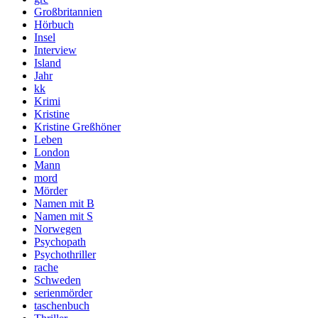
Großbritannien
Hörbuch
Insel
Interview
Island
Jahr
kk
Krimi
Kristine
Kristine Greßhöner
Leben
London
Mann
mord
Mörder
Namen mit B
Namen mit S
Norwegen
Psychopath
Psychothriller
rache
Schweden
serienmörder
taschenbuch