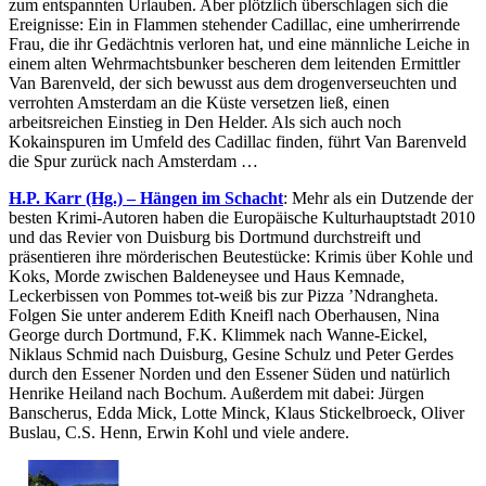
zum entspannten Urlauben. Aber plötzlich überschlagen sich die
Ereignisse: Ein in Flammen stehender Cadillac, eine umherirrende
Frau, die ihr Gedächtnis verloren hat, und eine männliche Leiche in
einem alten Wehrmachtsbunker bescheren dem leitenden Ermittler
Van Barenveld, der sich bewusst aus dem drogenverseuchten und
verrohten Amsterdam an die Küste versetzen ließ, einen
arbeitsreichen Einstieg in Den Helder. Als sich auch noch
Kokainspuren im Umfeld des Cadillac finden, führt Van Barenveld
die Spur zurück nach Amsterdam …
H.P. Karr (Hg.) – Hängen im Schacht
: Mehr als ein Dutzende der
besten Krimi-Autoren haben die Europäische Kulturhauptstadt 2010
und das Revier von Duisburg bis Dortmund durchstreift und
präsentieren ihre mörderischen Beutestücke: Krimis über Kohle und
Koks, Morde zwischen Baldeneysee und Haus Kemnade,
Leckerbissen von Pommes tot-weiß bis zur Pizza ’Ndrangheta.
Folgen Sie unter anderem Edith Kneifl nach Oberhausen, Nina
George durch Dortmund, F.K. Klimmek nach Wanne-Eickel,
Niklaus Schmid nach Duisburg, Gesine Schulz und Peter Gerdes
durch den Essener Norden und den Essener Süden und natürlich
Henrike Heiland nach Bochum. Außerdem mit dabei: Jürgen
Banscherus, Edda Mick, Lotte Minck, Klaus Stickelbroeck, Oliver
Buslau, C.S. Henn, Erwin Kohl und viele andere.