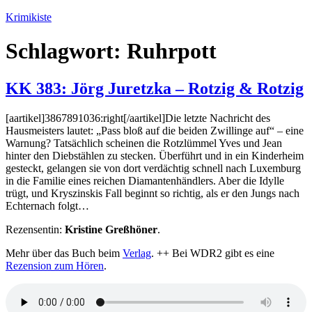
Zum
Krimikiste
Inhalt
springen
Schlagwort:
Ruhrpott
KK 383: Jörg Juretzka – Rotzig & Rotzig
[aartikel]3867891036:right[/aartikel]Die letzte Nachricht des
Hausmeisters lautet: „Pass bloß auf die beiden Zwillinge auf“ – eine
Warnung? Tatsächlich scheinen die Rotzlümmel Yves und Jean
hinter den Diebstählen zu stecken. Überführt und in ein Kinderheim
gesteckt, gelangen sie von dort verdächtig schnell nach Luxemburg
in die Familie eines reichen Diamantenhändlers. Aber die Idylle
trügt, und Kryszinskis Fall beginnt so richtig, als er den Jungs nach
Echternach folgt…
Rezensentin:
Kristine Greßhöner
.
Mehr über das Buch beim
Verlag
. ++ Bei WDR2 gibt es eine
Rezension zum Hören
.