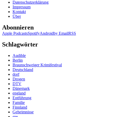
Datenschutzerklärung
stellt
Impressum
vor:
Kontakt
Jörg
Über
Juretzka
„Prickel“
Abonnieren
Apple Podcasts
Spotify
Android
by Email
RSS
Schlagwörter
Audible
Berlin
Braunschweiger Krimifestival
Deutschland
dorf
Drogen
DTV
Dänemark
england
Entführung
Familie
Finnland
Geheimnisse
gre