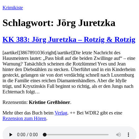
Zum
Krimikiste
Inhalt
springen
Schlagwort:
Jörg Juretzka
KK 383: Jörg Juretzka – Rotzig & Rotzig
[aartikel]3867891036:right[/aartikel]Die letzte Nachricht des
Hausmeisters lautet: „Pass bloß auf die beiden Zwillinge auf“ – eine
Warnung? Tatsächlich scheinen die Rotzlümmel Yves und Jean
hinter den Diebstählen zu stecken. Überführt und in ein Kinderheim
gesteckt, gelangen sie von dort verdächtig schnell nach Luxemburg
in die Familie eines reichen Diamantenhändlers. Aber die Idylle
trügt, und Kryszinskis Fall beginnt so richtig, als er den Jungs nach
Echternach folgt…
Rezensentin:
Kristine Greßhöner
.
Mehr über das Buch beim
Verlag
. ++ Bei WDR2 gibt es eine
Rezension zum Hören
.