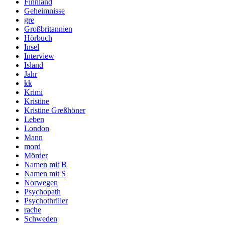
Finnland
Geheimnisse
gre
Großbritannien
Hörbuch
Insel
Interview
Island
Jahr
kk
Krimi
Kristine
Kristine Greßhöner
Leben
London
Mann
mord
Mörder
Namen mit B
Namen mit S
Norwegen
Psychopath
Psychothriller
rache
Schweden