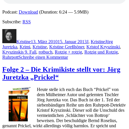
Podcast:
Download
(Duration: 6:24 — 5.9MB)
Subscribe:
RSS
Autor
Veröffentlicht
Kategorien
Schlagwörter
am
Kristine
13. März 2010
15. Januar 2013
J
,
Kristine
Jörg
Juretzka
,
Krimi
,
Kristine
,
Kristine Greßhöner
,
Kristof Kryszinski
,
Kryszinskis 9. Fall
,
rotbuch
,
Rotzig + rotzig
,
Rotzig und Rotzig
,
zu
Ruhrpott
Schreibe einen Kommentar
KK
383:
Folge 2 – Die Krimikiste stellt vor: Jörg
Jörg
Juretzka „Prickel“
Juretzka
–
Rotzig
Heute stelle ich euch das Buch “Prickel” von
&
dem Mülheimer Autor und gelernten Tischler
Rotzig
Jörg Juretzka vor. Das Buch ist der 1. Teil der
siebenbändigen Reihe um den Ruhrpott-Detektiv
Kristof Kryszinski. Dieser soll die Unschuld des
vermeintlichen ‚Schlächter von Bottrop‘
beweisen. Der beschuldigte Bernd Roselius,
genannt Prickel, wirkt allerdings völlig harmlos. Er spricht und