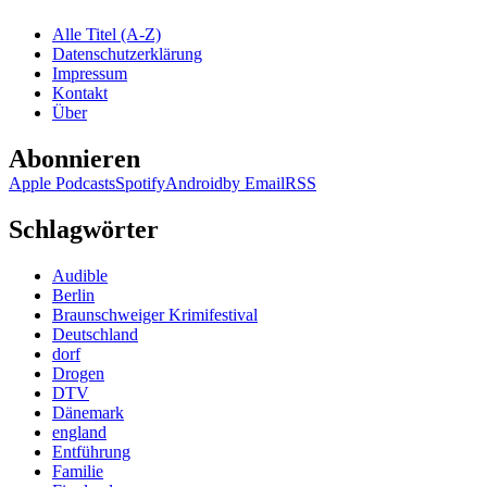
–
Die
Alle Titel (A-Z)
Krimikiste
Datenschutzerklärung
stellt
Impressum
vor:
Kontakt
Jörg
Über
Juretzka
„Prickel“
Abonnieren
Apple Podcasts
Spotify
Android
by Email
RSS
Schlagwörter
Audible
Berlin
Braunschweiger Krimifestival
Deutschland
dorf
Drogen
DTV
Dänemark
england
Entführung
Familie