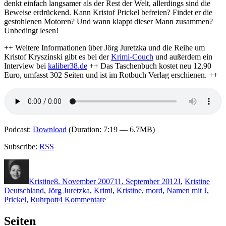
denkt einfach langsamer als der Rest der Welt, allerdings sind die
Beweise erdrückend. Kann Kristof Prickel befreien? Findet er die
gestohlenen Motoren? Und wann klappt dieser Mann zusammen?
Unbedingt lesen!
++ Weitere Informationen über Jörg Juretzka und die Reihe um
Kristof Kryszinski gibt es bei der
Krimi-Couch
und außerdem ein
Interview bei
kaliber38.de
++ Das Taschenbuch kostet neu 12,90
Euro, umfasst 302 Seiten und ist im Rotbuch Verlag erschienen. ++
Podcast:
Download
(Duration: 7:19 — 6.7MB)
Subscribe:
RSS
Autor
Veröffentlicht
Kategorien
Schl
am
Kristine
8. November 2007
11. September 2012
J
,
Kristine
Deutschland
,
Jörg Juretzka
,
Krimi
,
Kristine
,
mord
,
Namen mit J
,
zu
Prickel
,
Ruhrpott
4 Kommentare
Folge
2
Seiten