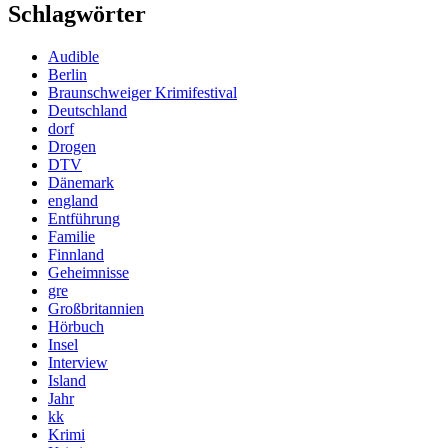
Schlagwörter
Audible
Berlin
Braunschweiger Krimifestival
Deutschland
dorf
Drogen
DTV
Dänemark
england
Entführung
Familie
Finnland
Geheimnisse
gre
Großbritannien
Hörbuch
Insel
Interview
Island
Jahr
kk
Krimi