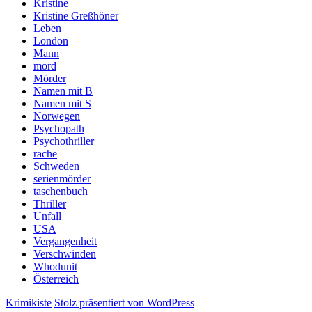
Kristine
Kristine Greßhöner
Leben
London
Mann
mord
Mörder
Namen mit B
Namen mit S
Norwegen
Psychopath
Psychothriller
rache
Schweden
serienmörder
taschenbuch
Thriller
Unfall
USA
Vergangenheit
Verschwinden
Whodunit
Österreich
Krimikiste
Stolz präsentiert von WordPress