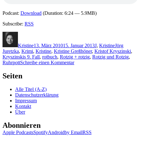
Podcast:
Download
(Duration: 6:24 — 5.9MB)
Subscribe:
RSS
Autor
Veröffentlicht
Kategorien
Schlagwörter
am
Kristine
13. März 2010
15. Januar 2013
J
,
Kristine
Jörg
Juretzka
,
Krimi
,
Kristine
,
Kristine Greßhöner
,
Kristof Kryszinski
,
Kryszinskis 9. Fall
,
rotbuch
,
Rotzig + rotzig
,
Rotzig und Rotzig
,
zu
Ruhrpott
Schreibe einen Kommentar
KK
383:
Seiten
Jörg
Juretzka
Alle Titel (A-Z)
–
Datenschutzerklärung
Rotzig
Impressum
&
Kontakt
Rotzig
Über
Abonnieren
Apple Podcasts
Spotify
Android
by Email
RSS