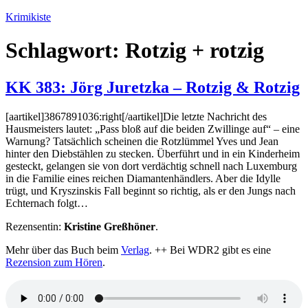
Zum
Krimikiste
Inhalt
springen
Schlagwort:
Rotzig + rotzig
KK 383: Jörg Juretzka – Rotzig & Rotzig
[aartikel]3867891036:right[/aartikel]Die letzte Nachricht des
Hausmeisters lautet: „Pass bloß auf die beiden Zwillinge auf“ – eine
Warnung? Tatsächlich scheinen die Rotzlümmel Yves und Jean
hinter den Diebstählen zu stecken. Überführt und in ein Kinderheim
gesteckt, gelangen sie von dort verdächtig schnell nach Luxemburg
in die Familie eines reichen Diamantenhändlers. Aber die Idylle
trügt, und Kryszinskis Fall beginnt so richtig, als er den Jungs nach
Echternach folgt…
Rezensentin:
Kristine Greßhöner
.
Mehr über das Buch beim
Verlag
. ++ Bei WDR2 gibt es eine
Rezension zum Hören
.