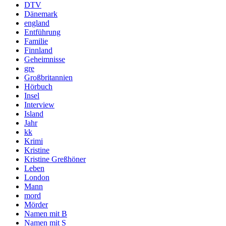
DTV
Dänemark
england
Entführung
Familie
Finnland
Geheimnisse
gre
Großbritannien
Hörbuch
Insel
Interview
Island
Jahr
kk
Krimi
Kristine
Kristine Greßhöner
Leben
London
Mann
mord
Mörder
Namen mit B
Namen mit S