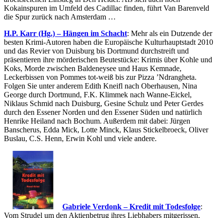
Kokainspuren im Umfeld des Cadillac finden, führt Van Barenveld
die Spur zurück nach Amsterdam …
H.P. Karr (Hg.) – Hängen im Schacht
: Mehr als ein Dutzende der
besten Krimi-Autoren haben die Europäische Kulturhauptstadt 2010
und das Revier von Duisburg bis Dortmund durchstreift und
präsentieren ihre mörderischen Beutestücke: Krimis über Kohle und
Koks, Morde zwischen Baldeneysee und Haus Kemnade,
Leckerbissen von Pommes tot-weiß bis zur Pizza ’Ndrangheta.
Folgen Sie unter anderem Edith Kneifl nach Oberhausen, Nina
George durch Dortmund, F.K. Klimmek nach Wanne-Eickel,
Niklaus Schmid nach Duisburg, Gesine Schulz und Peter Gerdes
durch den Essener Norden und den Essener Süden und natürlich
Henrike Heiland nach Bochum. Außerdem mit dabei: Jürgen
Banscherus, Edda Mick, Lotte Minck, Klaus Stickelbroeck, Oliver
Buslau, C.S. Henn, Erwin Kohl und viele andere.
Gabriele Verdonk – Kredit mit Todesfolge
:
Vom Strudel um den Aktienbetrug ihres Liebhabers mitgerissen,