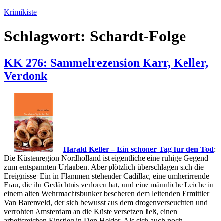
Zum
Krimikiste
Inhalt
springen
Schlagwort:
Schardt-Folge
KK 276: Sammelrezension Karr, Keller,
Verdonk
Harald Keller – Ein schöner Tag für den Tod
:
Die Küstenregion Nordholland ist eigentliche eine ruhige Gegend
zum entspannten Urlauben. Aber plötzlich überschlagen sich die
Ereignisse: Ein in Flammen stehender Cadillac, eine umherirrende
Frau, die ihr Gedächtnis verloren hat, und eine männliche Leiche in
einem alten Wehrmachtsbunker bescheren dem leitenden Ermittler
Van Barenveld, der sich bewusst aus dem drogenverseuchten und
verrohten Amsterdam an die Küste versetzen ließ, einen
arbeitsreichen Einstieg in Den Helder. Als sich auch noch