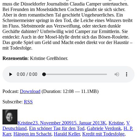
muss die Düsseldorfer Journalistin Claudia Camper untertauchen.
Bei Freunden im Moselstädtchen Cochem glaubt sie sich sicher.
Aber in dem romantischen Tal geschieht Ungeheuerliches. Ein
Schreinermeister springt in den Tod, die Leiche eines Winzers treibt
im Fluss. Slebstmorde aus Verzweiflung, oder stecken dunkle
Gechäfte dahinter? Unfreiwillig wird Camper zur Ermittlerin. Sie
entdeckt: Auch in der Mosel-Idylle dreht sich das Bösen-Roulette.
Das große Spiel um Geld und Macht endet direkt vor der Haustür –
mit Todesfolge.
Rezensentin
: Kristine Greßhöner.
Podcast:
Download
(Duration: 12:08 — 11.1MB)
Subscribe:
RSS
Autor
Veröffentlicht
Kategorien
Sch
am
Kristine
23. November 2009
15. Januar 2013
K
,
Kristine
,
V
Deutschland
,
Ein schöner Tag für den Tod
,
Gabriele Verdonk
,
H. P.
Karr
,
Hängen im Schacht
,
Harald Keller
,
Kredit mit Todesfolge
,