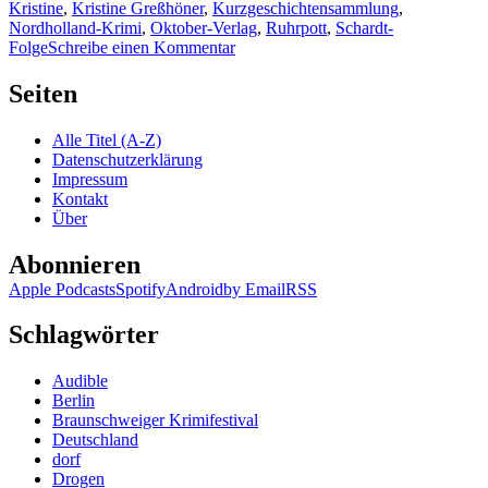
Kristine
,
Kristine Greßhöner
,
Kurzgeschichtensammlung
,
Nordholland-Krimi
,
Oktober-Verlag
,
Ruhrpott
,
Schardt-
zu
Folge
Schreibe einen Kommentar
KK
276:
Seiten
Sammelrezension
Karr,
Alle Titel (A-Z)
Keller,
Datenschutzerklärung
Verdonk
Impressum
Kontakt
Über
Abonnieren
Apple Podcasts
Spotify
Android
by Email
RSS
Schlagwörter
Audible
Berlin
Braunschweiger Krimifestival
Deutschland
dorf
Drogen