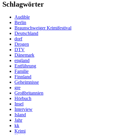
Schlagwörter
Audible
Berlin
Braunschweiger Krimifestival
Deutschland
dorf
Drogen
DTV
Dänemark
england
Entführung
Familie
Finnland
Geheimnisse
gre
Großbritannien
Hörbuch
Insel
Interview
Island
Jahr
kk
Krimi