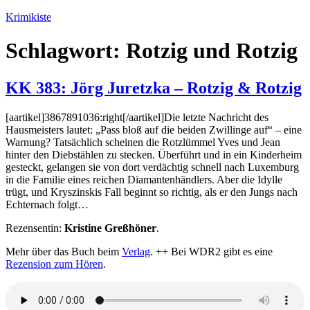
Zum
Krimikiste
Inhalt
springen
Schlagwort:
Rotzig und Rotzig
KK 383: Jörg Juretzka – Rotzig & Rotzig
[aartikel]3867891036:right[/aartikel]Die letzte Nachricht des
Hausmeisters lautet: „Pass bloß auf die beiden Zwillinge auf“ – eine
Warnung? Tatsächlich scheinen die Rotzlümmel Yves und Jean
hinter den Diebstählen zu stecken. Überführt und in ein Kinderheim
gesteckt, gelangen sie von dort verdächtig schnell nach Luxemburg
in die Familie eines reichen Diamantenhändlers. Aber die Idylle
trügt, und Kryszinskis Fall beginnt so richtig, als er den Jungs nach
Echternach folgt…
Rezensentin:
Kristine Greßhöner
.
Mehr über das Buch beim
Verlag
. ++ Bei WDR2 gibt es eine
Rezension zum Hören
.