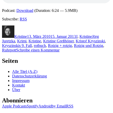
Podcast:
Download
(Duration: 6:24 — 5.9MB)
Subscribe:
RSS
Autor
Veröffentlicht
Kategorien
Schlagwörter
am
Kristine
13. März 2010
15. Januar 2013
J
,
Kristine
Jörg
Juretzka
,
Krimi
,
Kristine
,
Kristine Greßhöner
,
Kristof Kryszinski
,
Kryszinskis 9. Fall
,
rotbuch
,
Rotzig + rotzig
,
Rotzig und Rotzig
,
zu
Ruhrpott
Schreibe einen Kommentar
KK
383:
Seiten
Jörg
Juretzka
Alle Titel (A-Z)
–
Datenschutzerklärung
Rotzig
Impressum
&
Kontakt
Rotzig
Über
Abonnieren
Apple Podcasts
Spotify
Android
by Email
RSS