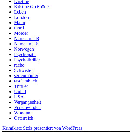
Kristine
Kristine Greßhöner
Leben
London
Mann
mord
Mörder
Namen mit B
Namen mit S
Norwegen
Psychopath
Psychothriller
rache
Schweden
serienmörder
taschenbuch
Thriller
Unfall
USA
Vergangenheit
Verschwinden
Whodunit
Österreich
Krimikiste
Stolz präsentiert von WordPress