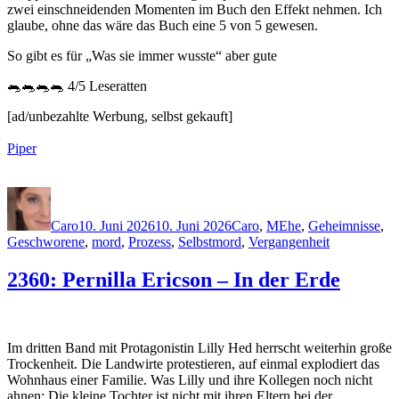
zwei einschneidenden Momenten im Buch den Effekt nehmen. Ich
glaube, ohne das wäre das Buch eine 5 von 5 gewesen.
So gibt es für „Was sie immer wusste“ aber gute
🐀🐀🐀🐀 4/5 Leseratten
[ad/unbezahlte Werbung, selbst gekauft]
Piper
Autor
Veröffentlicht
Kategorien
Schlagwörter
am
Caro
10. Juni 2026
10. Juni 2026
Caro
,
M
Ehe
,
Geheimnisse
,
Geschworene
,
mord
,
Prozess
,
Selbstmord
,
Vergangenheit
2360: Pernilla Ericson – In der Erde
Im dritten Band mit Protagonistin Lilly Hed herrscht weiterhin große
Trockenheit. Die Landwirte protestieren, auf einmal explodiert das
Wohnhaus einer Familie. Was Lilly und ihre Kollegen noch nicht
ahnen: Die kleine Tochter ist nicht mit ihren Eltern bei der