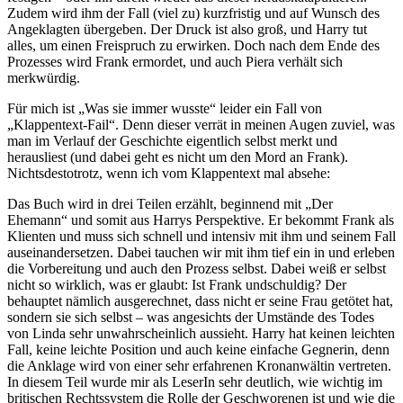
Zudem wird ihm der Fall (viel zu) kurzfristig und auf Wunsch des
Angeklagten übergeben. Der Druck ist also groß, und Harry tut
alles, um einen Freispruch zu erwirken. Doch nach dem Ende des
Prozesses wird Frank ermordet, und auch Piera verhält sich
merkwürdig.
Für mich ist „Was sie immer wusste“ leider ein Fall von
„Klappentext-Fail“. Denn dieser verrät in meinen Augen zuviel, was
man im Verlauf der Geschichte eigentlich selbst merkt und
herausliest (und dabei geht es nicht um den Mord an Frank).
Nichtsdestotrotz, wenn ich vom Klappentext mal absehe:
Das Buch wird in drei Teilen erzählt, beginnend mit „Der
Ehemann“ und somit aus Harrys Perspektive. Er bekommt Frank als
Klienten und muss sich schnell und intensiv mit ihm und seinem Fall
auseinandersetzen. Dabei tauchen wir mit ihm tief ein in und erleben
die Vorbereitung und auch den Prozess selbst. Dabei weiß er selbst
nicht so wirklich, was er glaubt: Ist Frank undschuldig? Der
behauptet nämlich ausgerechnet, dass nicht er seine Frau getötet hat,
sondern sie sich selbst – was angesichts der Umstände des Todes
von Linda sehr unwahrscheinlich aussieht. Harry hat keinen leichten
Fall, keine leichte Position und auch keine einfache Gegnerin, denn
die Anklage wird von einer sehr erfahrenen Kronanwältin vertreten.
In diesem Teil wurde mir als LeserIn sehr deutlich, wie wichtig im
britischen Rechtssystem die Rolle der Geschworenen ist und wie die