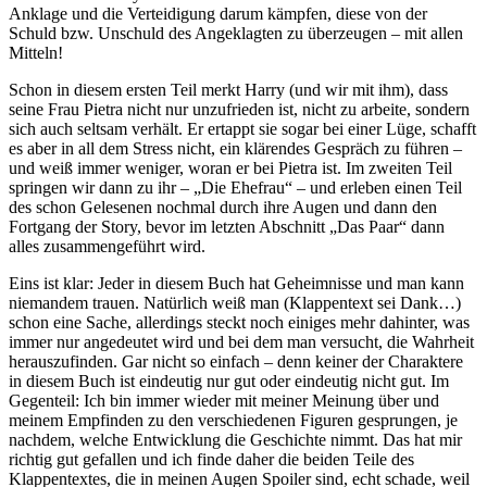
Anklage und die Verteidigung darum kämpfen, diese von der
Schuld bzw. Unschuld des Angeklagten zu überzeugen – mit allen
Mitteln!
Schon in diesem ersten Teil merkt Harry (und wir mit ihm), dass
seine Frau Pietra nicht nur unzufrieden ist, nicht zu arbeite, sondern
sich auch seltsam verhält. Er ertappt sie sogar bei einer Lüge, schafft
es aber in all dem Stress nicht, ein klärendes Gespräch zu führen –
und weiß immer weniger, woran er bei Pietra ist. Im zweiten Teil
springen wir dann zu ihr – „Die Ehefrau“ – und erleben einen Teil
des schon Gelesenen nochmal durch ihre Augen und dann den
Fortgang der Story, bevor im letzten Abschnitt „Das Paar“ dann
alles zusammengeführt wird.
Eins ist klar: Jeder in diesem Buch hat Geheimnisse und man kann
niemandem trauen. Natürlich weiß man (Klappentext sei Dank…)
schon eine Sache, allerdings steckt noch einiges mehr dahinter, was
immer nur angedeutet wird und bei dem man versucht, die Wahrheit
herauszufinden. Gar nicht so einfach – denn keiner der Charaktere
in diesem Buch ist eindeutig nur gut oder eindeutig nicht gut. Im
Gegenteil: Ich bin immer wieder mit meiner Meinung über und
meinem Empfinden zu den verschiedenen Figuren gesprungen, je
nachdem, welche Entwicklung die Geschichte nimmt. Das hat mir
richtig gut gefallen und ich finde daher die beiden Teile des
Klappentextes, die in meinen Augen Spoiler sind, echt schade, weil