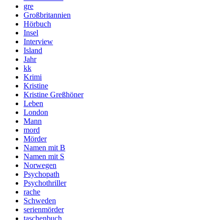
gre
Großbritannien
Hörbuch
Insel
Interview
Island
Jahr
kk
Krimi
Kristine
Kristine Greßhöner
Leben
London
Mann
mord
Mörder
Namen mit B
Namen mit S
Norwegen
Psychopath
Psychothriller
rache
Schweden
serienmörder
taschenbuch