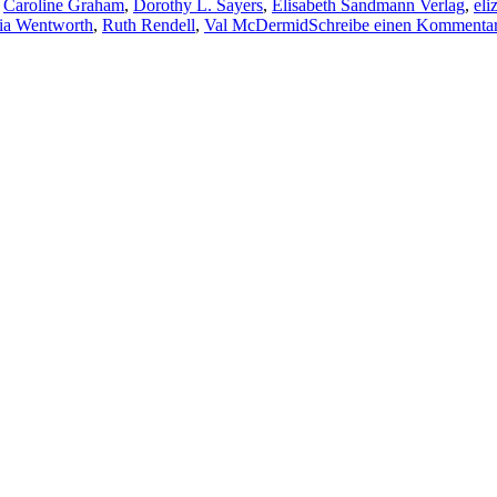
,
Caroline Graham
,
Dorothy L. Sayers
,
Elisabeth Sandmann Verlag
,
eli
cia Wentworth
,
Ruth Rendell
,
Val McDermid
Schreibe einen Kommenta