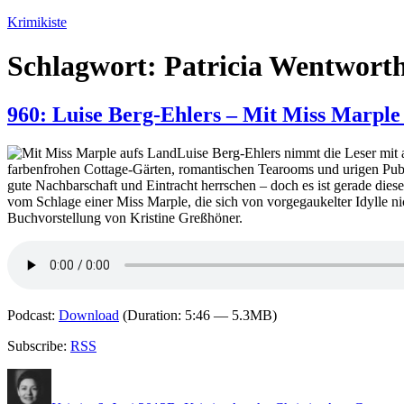
Zum
Krimikiste
Inhalt
springen
Schlagwort:
Patricia Wentwort
960: Luise Berg-Ehlers – Mit Miss Marple
Luise Berg-Ehlers nimmt die Leser mit 
farbenfrohen Cottage-Gärten, romantischen Tearooms und urigen Pubs. A
gute Nachbarschaft und Eintracht herrschen – doch es ist gerade diese
vom Schlage einer Miss Marple, die sich von vorgegaukelter Idylle nic
Buchvorstellung von Kristine Greßhöner.
Podcast:
Download
(Duration: 5:46 — 5.3MB)
Subscribe:
RSS
Autor
Veröffentlicht
Kategorien
Schlagwörter
am