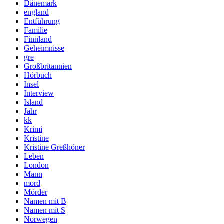
Dänemark
england
Entführung
Familie
Finnland
Geheimnisse
gre
Großbritannien
Hörbuch
Insel
Interview
Island
Jahr
kk
Krimi
Kristine
Kristine Greßhöner
Leben
London
Mann
mord
Mörder
Namen mit B
Namen mit S
Norwegen