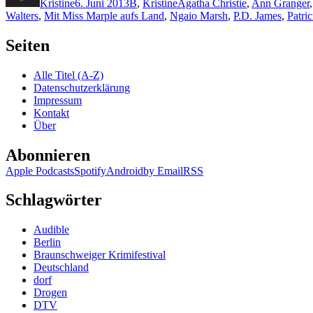
Kristine
6. Juni 2013
B
,
Kristine
Agatha Christie
,
Ann Granger
Walters
,
Mit Miss Marple aufs Land
,
Ngaio Marsh
,
P.D. James
,
Patri
Seiten
Alle Titel (A-Z)
Datenschutzerklärung
Impressum
Kontakt
Über
Abonnieren
Apple Podcasts
Spotify
Android
by Email
RSS
Schlagwörter
Audible
Berlin
Braunschweiger Krimifestival
Deutschland
dorf
Drogen
DTV