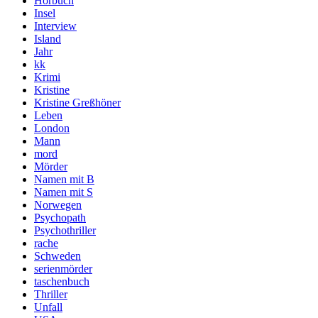
Hörbuch
Insel
Interview
Island
Jahr
kk
Krimi
Kristine
Kristine Greßhöner
Leben
London
Mann
mord
Mörder
Namen mit B
Namen mit S
Norwegen
Psychopath
Psychothriller
rache
Schweden
serienmörder
taschenbuch
Thriller
Unfall