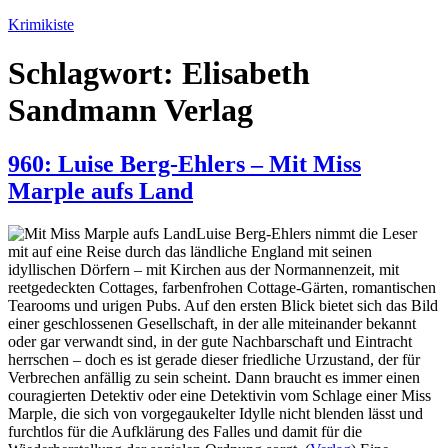
Zum
Krimikiste
Inhalt
springen
Schlagwort:
Elisabeth
Sandmann Verlag
960: Luise Berg-Ehlers – Mit Miss
Marple aufs Land
Luise Berg-Ehlers nimmt die Leser
mit auf eine Reise durch das ländliche England mit seinen
idyllischen Dörfern – mit Kirchen aus der Normannenzeit, mit
reetgedeckten Cottages, farbenfrohen Cottage-Gärten, romantischen
Tearooms und urigen Pubs. Auf den ersten Blick bietet sich das Bild
einer geschlossenen Gesellschaft, in der alle miteinander bekannt
oder gar verwandt sind, in der gute Nachbarschaft und Eintracht
herrschen – doch es ist gerade dieser friedliche Urzustand, der für
Verbrechen anfällig zu sein scheint. Dann braucht es immer einen
couragierten Detektiv oder eine Detektivin vom Schlage einer Miss
Marple, die sich von vorgegaukelter Idylle nicht blenden lässt und
furchtlos für die Aufklärung des Falles und damit für die