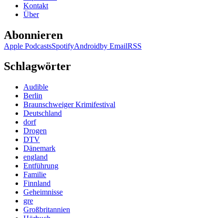
Kontakt
Marple
Über
aufs
Land
Abonnieren
Apple Podcasts
Spotify
Android
by Email
RSS
Schlagwörter
Audible
Berlin
Braunschweiger Krimifestival
Deutschland
dorf
Drogen
DTV
Dänemark
england
Entführung
Familie
Finnland
Geheimnisse
gre
Großbritannien