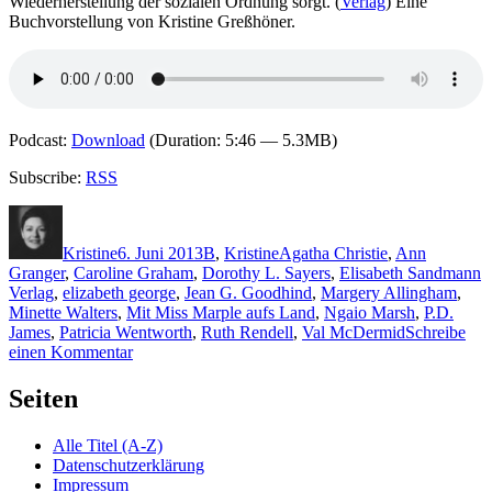
Wiederherstellung der sozialen Ordnung sorgt. (
Verlag
) Eine
Buchvorstellung von Kristine Greßhöner.
Podcast:
Download
(Duration: 5:46 — 5.3MB)
Subscribe:
RSS
Autor
Veröffentlicht
Kategorien
Schlagwörter
am
Kristine
6. Juni 2013
B
,
Kristine
Agatha Christie
,
Ann
Granger
,
Caroline Graham
,
Dorothy L. Sayers
,
Elisabeth Sandmann
Verlag
,
elizabeth george
,
Jean G. Goodhind
,
Margery Allingham
,
Minette Walters
,
Mit Miss Marple aufs Land
,
Ngaio Marsh
,
P.D.
James
,
Patricia Wentworth
,
Ruth Rendell
,
Val McDermid
Schreibe
zu
einen Kommentar
960:
Luise
Seiten
Berg-
Ehlers
Alle Titel (A-Z)
–
Datenschutzerklärung
Mit
Impressum
Miss