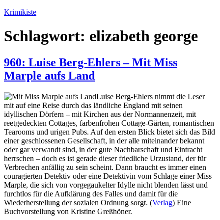
Zum
Krimikiste
Inhalt
springen
Schlagwort:
elizabeth george
960: Luise Berg-Ehlers – Mit Miss
Marple aufs Land
Luise Berg-Ehlers nimmt die Leser
mit auf eine Reise durch das ländliche England mit seinen
idyllischen Dörfern – mit Kirchen aus der Normannenzeit, mit
reetgedeckten Cottages, farbenfrohen Cottage-Gärten, romantischen
Tearooms und urigen Pubs. Auf den ersten Blick bietet sich das Bild
einer geschlossenen Gesellschaft, in der alle miteinander bekannt
oder gar verwandt sind, in der gute Nachbarschaft und Eintracht
herrschen – doch es ist gerade dieser friedliche Urzustand, der für
Verbrechen anfällig zu sein scheint. Dann braucht es immer einen
couragierten Detektiv oder eine Detektivin vom Schlage einer Miss
Marple, die sich von vorgegaukelter Idylle nicht blenden lässt und
furchtlos für die Aufklärung des Falles und damit für die
Wiederherstellung der sozialen Ordnung sorgt. (
Verlag
) Eine
Buchvorstellung von Kristine Greßhöner.