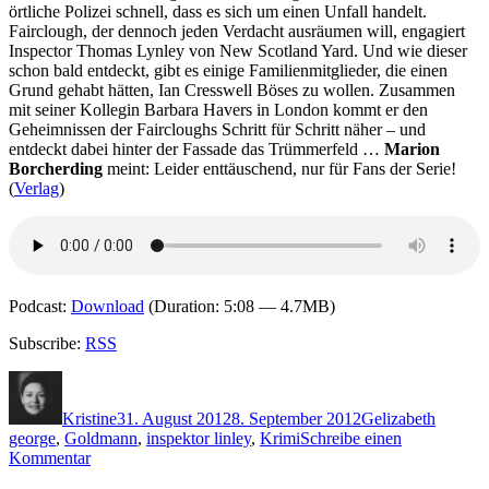
örtliche Polizei schnell, dass es sich um einen Unfall handelt.
Land
Fairclough, der dennoch jeden Verdacht ausräumen will, engagiert
Inspector Thomas Lynley von New Scotland Yard. Und wie dieser
schon bald entdeckt, gibt es einige Familienmitglieder, die einen
Grund gehabt hätten, Ian Cresswell Böses zu wollen. Zusammen
mit seiner Kollegin Barbara Havers in London kommt er den
Geheimnissen der Faircloughs Schritt für Schritt näher – und
entdeckt dabei hinter der Fassade das Trümmerfeld …
Marion
Borcherding
meint: Leider enttäuschend, nur für Fans der Serie!
(
Verlag
)
Podcast:
Download
(Duration: 5:08 — 4.7MB)
Subscribe:
RSS
Autor
Veröffentlicht
Kategorien
Schlagwörter
am
Kristine
31. August 2012
8. September 2012
G
elizabeth
george
,
Goldmann
,
inspektor linley
,
Krimi
Schreibe einen
zu
Kommentar
857: