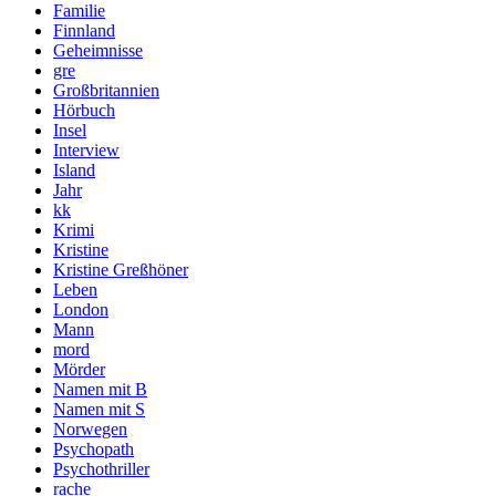
Familie
Finnland
Geheimnisse
gre
Großbritannien
Hörbuch
Insel
Interview
Island
Jahr
kk
Krimi
Kristine
Kristine Greßhöner
Leben
London
Mann
mord
Mörder
Namen mit B
Namen mit S
Norwegen
Psychopath
Psychothriller
rache