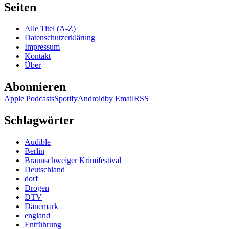
George
Seiten
–
Glaube
Alle Titel (A-Z)
der
Datenschutzerklärung
Lüge
Impressum
Kontakt
Über
Abonnieren
Apple Podcasts
Spotify
Android
by Email
RSS
Schlagwörter
Audible
Berlin
Braunschweiger Krimifestival
Deutschland
dorf
Drogen
DTV
Dänemark
england
Entführung