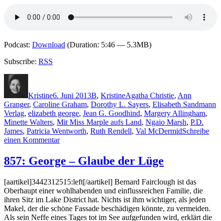
Podcast:
Download
(Duration: 5:46 — 5.3MB)
Subscribe:
RSS
Autor
Veröffentlicht
Kategorien
Schlagwörter
am
Kristine
6. Juni 2013
B
,
Kristine
Agatha Christie
,
Ann
Granger
,
Caroline Graham
,
Dorothy L. Sayers
,
Elisabeth Sandmann
Verlag
,
elizabeth george
,
Jean G. Goodhind
,
Margery Allingham
,
Minette Walters
,
Mit Miss Marple aufs Land
,
Ngaio Marsh
,
P.D.
James
,
Patricia Wentworth
,
Ruth Rendell
,
Val McDermid
Schreibe
zu
einen Kommentar
960:
Luise
857: George – Glaube der Lüge
Berg-
Ehlers
[aartikel]3442312515:left[/aartikel] Bernard Fairclough ist das
–
Oberhaupt einer wohlhabenden und einflussreichen Familie, die
Mit
ihren Sitz im Lake District hat. Nichts ist ihm wichtiger, als jeden
Miss
Makel, der die schöne Fassade beschädigen könnte, zu vermeiden.
Marple
Als sein Neffe eines Tages tot im See aufgefunden wird, erklärt die
aufs