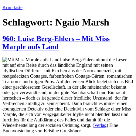
Zum
Krimikiste
Inhalt
springen
Schlagwort:
Ngaio Marsh
960: Luise Berg-Ehlers – Mit Miss
Marple aufs Land
Luise Berg-Ehlers nimmt die Leser
mit auf eine Reise durch das ländliche England mit seinen
idyllischen Dörfern – mit Kirchen aus der Normannenzeit, mit
reetgedeckten Cottages, farbenfrohen Cottage-Gärten, romantischen
Tearooms und urigen Pubs. Auf den ersten Blick bietet sich das Bild
einer geschlossenen Gesellschaft, in der alle miteinander bekannt
oder gar verwandt sind, in der gute Nachbarschaft und Eintracht
herrschen – doch es ist gerade dieser friedliche Urzustand, der für
Verbrechen anfällig zu sein scheint. Dann braucht es immer einen
couragierten Detektiv oder eine Detektivin vom Schlage einer Miss
Marple, die sich von vorgegaukelter Idylle nicht blenden lässt und
furchtlos für die Aufklärung des Falles und damit für die
Wiederherstellung der sozialen Ordnung sorgt. (
Verlag
) Eine
Buchvorstellung von Kristine Greßhöner.