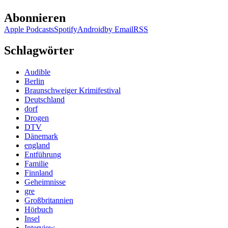
Land
Abonnieren
Apple Podcasts
Spotify
Android
by Email
RSS
Schlagwörter
Audible
Berlin
Braunschweiger Krimifestival
Deutschland
dorf
Drogen
DTV
Dänemark
england
Entführung
Familie
Finnland
Geheimnisse
gre
Großbritannien
Hörbuch
Insel
Interview