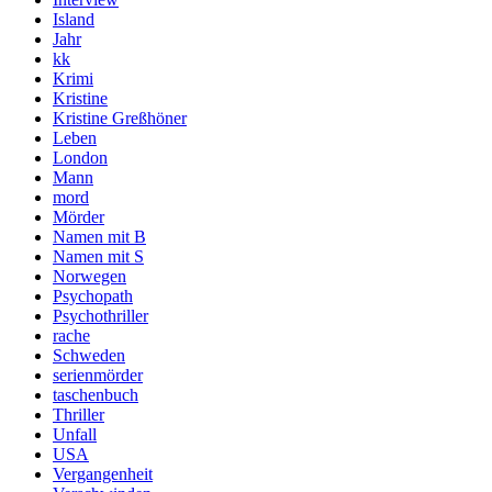
Island
Jahr
kk
Krimi
Kristine
Kristine Greßhöner
Leben
London
Mann
mord
Mörder
Namen mit B
Namen mit S
Norwegen
Psychopath
Psychothriller
rache
Schweden
serienmörder
taschenbuch
Thriller
Unfall
USA
Vergangenheit