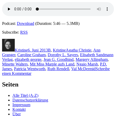
Podcast:
Download
(Duration: 5:46 — 5.3MB)
Subscribe:
RSS
Autor
Veröffentlicht
Kategorien
Schlagwörter
am
Kristine
6. Juni 2013
B
,
Kristine
Agatha Christie
,
Ann
Granger
,
Caroline Graham
,
Dorothy L. Sayers
,
Elisabeth Sandmann
Verlag
,
elizabeth george
,
Jean G. Goodhind
,
Margery Allingham
,
Minette Walters
,
Mit Miss Marple aufs Land
,
Ngaio Marsh
,
P.D.
James
,
Patricia Wentworth
,
Ruth Rendell
,
Val McDermid
Schreibe
zu
einen Kommentar
960:
Luise
Seiten
Berg-
Ehlers
Alle Titel (A-Z)
–
Datenschutzerklärung
Mit
Impressum
Miss
Kontakt
Marple
Über
aufs