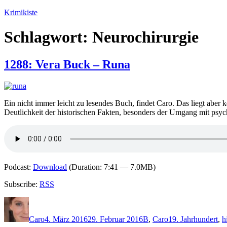
Zum
Krimikiste
Inhalt
springen
Schlagwort:
Neurochirurgie
1288: Vera Buck – Runa
Ein nicht immer leicht zu lesendes Buch, findet Caro. Das liegt aber k
Deutlichkeit der historischen Fakten, besonders der Umgang mit psych
Podcast:
Download
(Duration: 7:41 — 7.0MB)
Subscribe:
RSS
Autor
Veröffentlicht
Kategorien
Schlagwörter
am
Caro
4. März 2016
29. Februar 2016
B
,
Caro
19. Jahrhundert
,
h