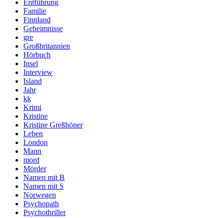
Entführung
Familie
Finnland
Geheimnisse
gre
Großbritannien
Hörbuch
Insel
Interview
Island
Jahr
kk
Krimi
Kristine
Kristine Greßhöner
Leben
London
Mann
mord
Mörder
Namen mit B
Namen mit S
Norwegen
Psychopath
Psychothriller