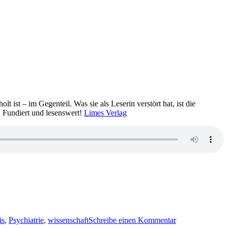
 ist – im Gegenteil. Was sie als Leserin verstört hat, ist die
: Fundiert und lesenswert!
Limes Verlag
zu
1288:
is
,
Psychiatrie
,
wissenschaft
Schreibe einen Kommentar
Vera