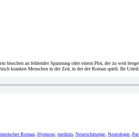
ein bisschen an fehlender Spannung oder einem Plot, der zu weit hergeholt
isch kranken Menschen in der Zeit, in der der Roman spielt. Ihr Urteil
istorischer Roman
,
Hypnose
,
medizin
,
Neurochirurgie
,
Neurologie
,
Par