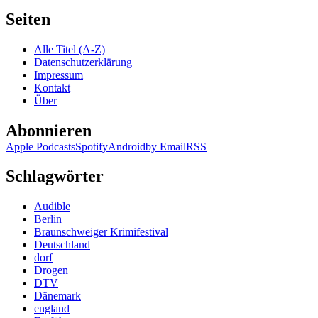
Seiten
Alle Titel (A-Z)
Datenschutzerklärung
Impressum
Kontakt
Über
Abonnieren
Apple Podcasts
Spotify
Android
by Email
RSS
Schlagwörter
Audible
Berlin
Braunschweiger Krimifestival
Deutschland
dorf
Drogen
DTV
Dänemark
england