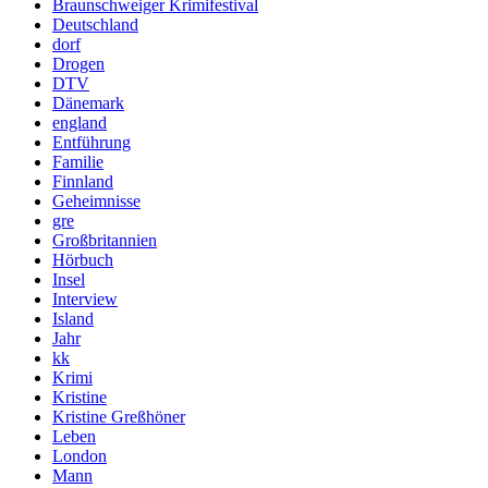
Braunschweiger Krimifestival
Deutschland
dorf
Drogen
DTV
Dänemark
england
Entführung
Familie
Finnland
Geheimnisse
gre
Großbritannien
Hörbuch
Insel
Interview
Island
Jahr
kk
Krimi
Kristine
Kristine Greßhöner
Leben
London
Mann