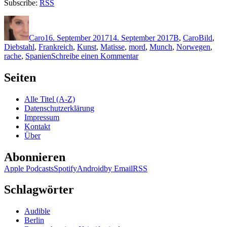
Subscribe:
RSS
Autor
Veröffentlicht
Kategorien
Schlagwö
am
Caro
16. September 2017
14. September 2017
B
,
Caro
Bild
,
Diebstahl
,
Frankreich
,
Kunst
,
Matisse
,
mord
,
Munch
,
Norwegen
,
zu
rache
,
Spanien
Schreibe einen Kommentar
1507:
Øistein
Seiten
Borge
–
Alle Titel (A-Z)
Kreuzschnitt
Datenschutzerklärung
Impressum
Kontakt
Über
Abonnieren
Apple Podcasts
Spotify
Android
by Email
RSS
Schlagwörter
Audible
Berlin