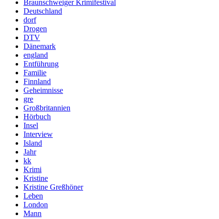
Braunschweiger Krimifestival
Deutschland
dorf
Drogen
DTV
Dänemark
england
Entführung
Familie
Finnland
Geheimnisse
gre
Großbritannien
Hörbuch
Insel
Interview
Island
Jahr
kk
Krimi
Kristine
Kristine Greßhöner
Leben
London
Mann