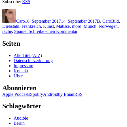
Subscribe:
RSS
Autor
Veröffentlicht
Kategorien
Schlagwö
am
Caro
16. September 2017
14. September 2017
B
,
Caro
Bild
,
Diebstahl
,
Frankreich
,
Kunst
,
Matisse
,
mord
,
Munch
,
Norwegen
,
zu
rache
,
Spanien
Schreibe einen Kommentar
1507:
Øistein
Seiten
Borge
–
Alle Titel (A-Z)
Kreuzschnitt
Datenschutzerklärung
Impressum
Kontakt
Über
Abonnieren
Apple Podcasts
Spotify
Android
by Email
RSS
Schlagwörter
Audible
Berlin