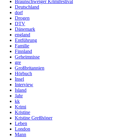
Braunschweiger Krimifestival
Deutschland
dorf
Drogen
DTV
Dänemark
england
Entführung
Familie
Finnland
Geheimnisse
gre
Großbritannien
Hörbuch
Insel
Interview
Island
Jahr
kk
Krimi
Kristine
Kristine Greßhöner
Leben
London
Mann