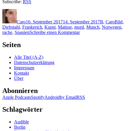
Subscribe:
RSS
Autor
Veröffentlicht
Kategorien
Schlagwö
am
Caro
16. September 2017
14. September 2017
B
,
Caro
Bild
,
Diebstahl
,
Frankreich
,
Kunst
,
Matisse
,
mord
,
Munch
,
Norwegen
,
zu
rache
,
Spanien
Schreibe einen Kommentar
1507:
Øistein
Seiten
Borge
–
Alle Titel (A-Z)
Kreuzschnitt
Datenschutzerklärung
Impressum
Kontakt
Über
Abonnieren
Apple Podcasts
Spotify
Android
by Email
RSS
Schlagwörter
Audible
Berlin