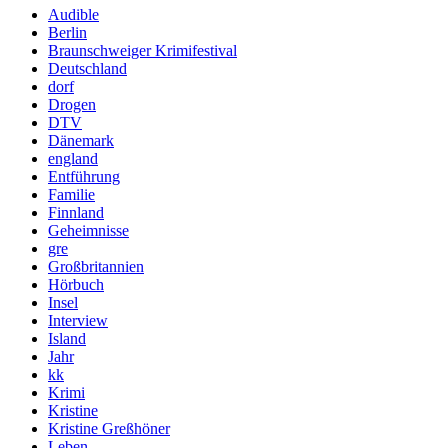
Audible
Berlin
Braunschweiger Krimifestival
Deutschland
dorf
Drogen
DTV
Dänemark
england
Entführung
Familie
Finnland
Geheimnisse
gre
Großbritannien
Hörbuch
Insel
Interview
Island
Jahr
kk
Krimi
Kristine
Kristine Greßhöner
Leben