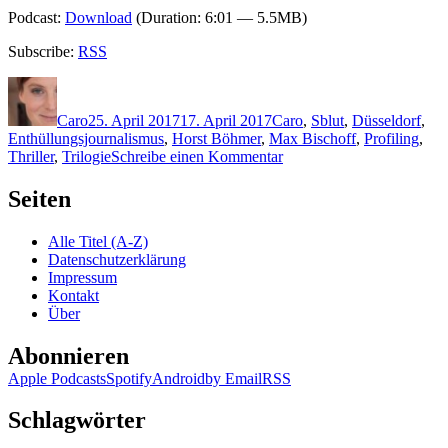
Podcast:
Download
(Duration: 6:01 — 5.5MB)
Subscribe:
RSS
Autor
Veröffentlicht
Kategorien
Schlagwörter
am
Caro
25. April 2017
17. April 2017
Caro
,
S
blut
,
Düsseldorf
,
Enthüllungsjournalismus
,
Horst Böhmer
,
Max Bischoff
,
Profiling
,
zu
Thriller
,
Trilogie
Schreibe einen Kommentar
1433:
Arno
Seiten
Strobel
–
Alle Titel (A-Z)
Tiefe
Datenschutzerklärung
Narbe.
Impressum
Im
Kontakt
Kopf
Über
des
Mörders
Abonnieren
Apple Podcasts
Spotify
Android
by Email
RSS
Schlagwörter