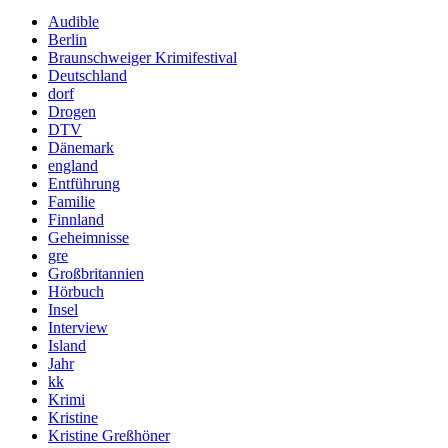
Audible
Berlin
Braunschweiger Krimifestival
Deutschland
dorf
Drogen
DTV
Dänemark
england
Entführung
Familie
Finnland
Geheimnisse
gre
Großbritannien
Hörbuch
Insel
Interview
Island
Jahr
kk
Krimi
Kristine
Kristine Greßhöner