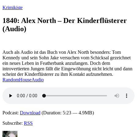
Zum
Krimikiste
Inhalt
springen
1840: Alex North – Der Kinderflüsterer
(Audio)
Auch als Audio ist das Buch von Alex North besonders: Tom
Kennedy und sein Sohn Jake versuchen vom Schicksal gezeichnet
ein neues Leben in Featherbank anzufangen. Doch dem
introvertierten Jungen fällt die Eingewöhnung nicht leicht und dann
scheint der Kinderflüsterer zu ihm Kontakt aufzunehmen.
RandomHouseAudio
Podcast:
Download
(Duration: 5:23 — 4.9MB)
Subscribe:
RSS
Autor
Veröffentlicht
Kategorien
Schlagwörter