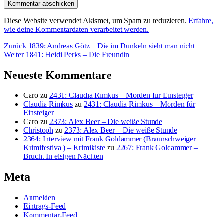
Diese Website verwendet Akismet, um Spam zu reduzieren.
Erfahre,
wie deine Kommentardaten verarbeitet werden.
Beitragsnavigation
Vorheriger
Zurück
1839: Andreas Götz – Die im Dunkeln sieht man nicht
Nächster
Beitrag:
Weiter
1841: Heidi Perks – Die Freundin
Beitrag:
Neueste Kommentare
Caro
zu
2431: Claudia Rimkus – Morden für Einsteiger
Claudia Rimkus
zu
2431: Claudia Rimkus – Morden für
Einsteiger
Caro
zu
2373: Alex Beer – Die weiße Stunde
Christoph
zu
2373: Alex Beer – Die weiße Stunde
2364: Interview mit Frank Goldammer (Braunschweiger
Krimifestival) – Krimikiste
zu
2267: Frank Goldammer –
Bruch. In eisigen Nächten
Meta
Anmelden
Eintrags-Feed
Kommentar-Feed