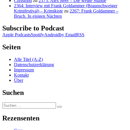
Christoph
zu
2373: Alex Beer – Die weiße Stunde
2364: Interview mit Frank Goldammer (Braunschweiger
Krimifestival) – Krimikiste
zu
2267: Frank Goldammer –
Bruch. In eisigen Nächten
Subscribe to Podcast
Apple Podcasts
Spotify
Android
by Email
RSS
Seiten
Alle Titel (A-Z)
Datenschutzerklärung
Impressum
Kontakt
Über
Suchen
Suchen
Suchen
nach:
Rezensenten