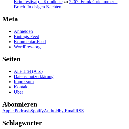
Krimifestival) – Krimikiste
zu
2267: Frank Goldammer –
Bruch. In eisigen Nächten
Meta
Anmelden
Eintrags-Feed
Kommentar-Feed
WordPress.org
Seiten
Alle Titel (A-Z)
Datenschutzerklärung
Impressum
Kontakt
Über
Abonnieren
Apple Podcasts
Spotify
Android
by Email
RSS
Schlagwörter