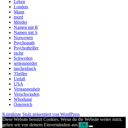
Leben
London
Mann
mord
Mörder
Namen mit B
Namen mit S
Norwegen
Psychopath
Psychothriller
rache
Schweden
serienmörder
taschenbuch
Thriller
Unfall
USA
Vergangenheit
Verschwinden
Whodunit
Österreich
Krimikiste
Stolz präsentiert von WordPress
Diese Website benutzt Cookies. Wenn du die Website weiter nutzt,
gehen wir von deinem Einverständnis aus.
OK