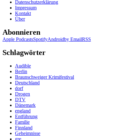
Datenschutzerklärung
Des
Impressum
Todes
Kontakt
dunkler
Über
Bruder
Abonnieren
Apple Podcasts
Spotify
Android
by Email
RSS
Schlagwörter
Audible
Berlin
Braunschweiger Krimifestival
Deutschland
dorf
Drogen
DTV
Dänemark
england
Entführung
Familie
Finnland
Geheimnisse
gre