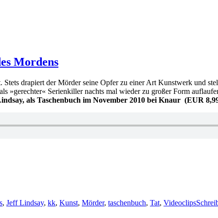
des Mordens
 Stets drapiert der Mörder seine Opfer zu einer Art Kunstwerk und stell
 er als »gerechter« Serienkiller nachts mal wieder zu großer Form aufla
Lindsay, als Taschenbuch im November 2010 bei Knaur (EUR 8,99,
s
,
Jeff Lindsay
,
kk
,
Kunst
,
Mörder
,
taschenbuch
,
Tat
,
Videoclips
Schrei