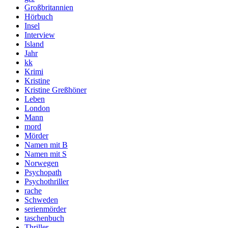
Großbritannien
Hörbuch
Insel
Interview
Island
Jahr
kk
Krimi
Kristine
Kristine Greßhöner
Leben
London
Mann
mord
Mörder
Namen mit B
Namen mit S
Norwegen
Psychopath
Psychothriller
rache
Schweden
serienmörder
taschenbuch
Thriller