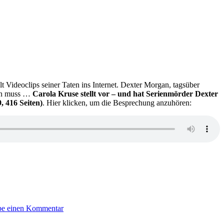
t Videoclips seiner Taten ins Internet. Dexter Morgan, tagsüber
ufen muss …
Carola Kruse stellt vor – und hat Serienmörder Dexter
 416 Seiten)
. Hier klicken, um die Besprechung anzuhören:
zu
KK
be einen Kommentar
602:
Jeff