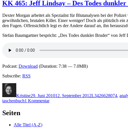
KK 465: Jeff Lindsay – Des Todes dunkler
Dexter Morgan arbeitet als Spezialist für Blutanalysen bei der Poli
gewöhnlichen, brutalen Killer. Einer weniger! Doch als plötzlich ein 
den Fugen. Offensichtlich legt es der Andere darauf an, ihn herausz
Stefan Baumgartner bespricht: „Des Todes dunkler Bruder“ von Jeff
Podcast:
Download
(Duration: 7:38 — 7.0MB)
Subscribe:
RSS
Autor
Veröffentlicht
Kategorien
Schlagwörter
am
Kristine
29. Juni 2010
12. September 2012
L
3426628074
,
anal
zu
taschenbuch
1 Kommentar
KK
465:
Seiten
Jeff
Lindsay
Alle Titel (A-Z)
–