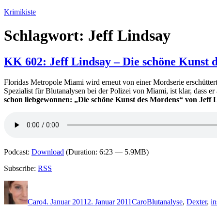
Zum
Krimikiste
Inhalt
springen
Schlagwort:
Jeff Lindsay
KK 602: Jeff Lindsay – Die schöne Kunst 
Floridas Metropole Miami wird erneut von einer Mordserie erschüttert.
Spezialist für Blutanalysen bei der Polizei von Miami, ist klar, dass
schon liebgewonnen: „Die schöne Kunst des Mordens“ von Jeff 
Podcast:
Download
(Duration: 6:23 — 5.9MB)
Subscribe:
RSS
Autor
Veröffentlicht
Kategorien
Schlagwörter
am
Caro
4. Januar 2011
2. Januar 2011
Caro
Blutanalyse
,
Dexter
,
in