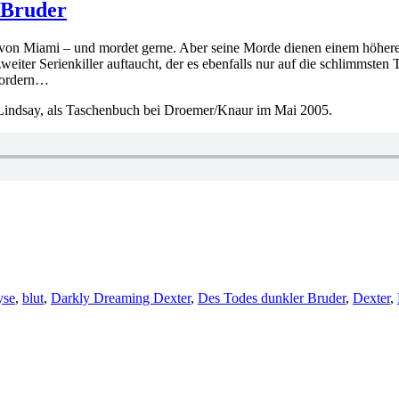
 Bruder
zei von Miami – und mordet gerne. Aber seine Morde dienen einem höher
zweiter Serienkiller auftaucht, der es ebenfalls nur auf die schlimmste
ufordern…
 Lindsay, als Taschenbuch bei Droemer/Knaur im Mai 2005.
yse
,
blut
,
Darkly Dreaming Dexter
,
Des Todes dunkler Bruder
,
Dexter
,