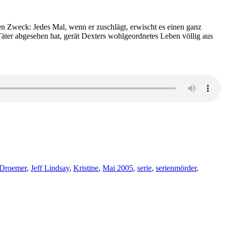
Lindsay
–
Die
en Zweck: Jedes Mal, wenn er zuschlägt, erwischt es einen ganz
schöne
n Täter abgesehen hat, gerät Dexters wohlgeordnetes Leben völlig aus
Kunst
des
Mordens
Droemer
,
Jeff Lindsay
,
Kristine
,
Mai 2005
,
serie
,
serienmörder
,