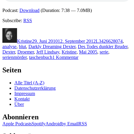
Podcast:
Download
(Duration: 7:38 — 7.0MB)
Subscribe:
RSS
Autor
Veröffentlicht
Kategorien
Schlagwörter
am
Kristine
29. Juni 2010
12. September 2012
L
3426628074
,
analyse
,
blut
,
Darkly Dreaming Dexter
,
Des Todes dunkler Bruder
,
Dexter
,
Droemer
,
Jeff Lindsay
,
Kristine
,
Mai 2005
,
serie
,
zu
serienmörder
,
taschenbuch
1 Kommentar
KK
465:
Seiten
Jeff
Lindsay
Alle Titel (A-Z)
–
Datenschutzerklärung
Des
Impressum
Todes
Kontakt
dunkler
Über
Bruder
Abonnieren
Apple Podcasts
Spotify
Android
by Email
RSS