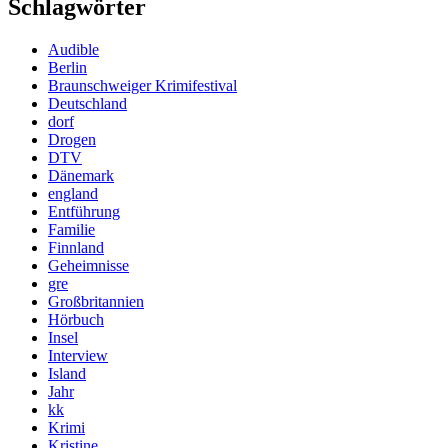
Schlagwörter
Audible
Berlin
Braunschweiger Krimifestival
Deutschland
dorf
Drogen
DTV
Dänemark
england
Entführung
Familie
Finnland
Geheimnisse
gre
Großbritannien
Hörbuch
Insel
Interview
Island
Jahr
kk
Krimi
Kristine