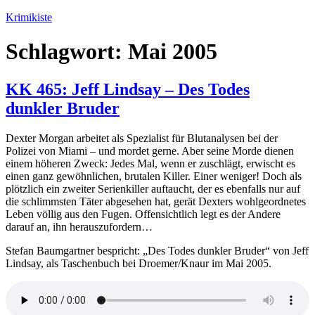
Zum
Krimikiste
Inhalt
springen
Schlagwort:
Mai 2005
KK 465: Jeff Lindsay – Des Todes
dunkler Bruder
Dexter Morgan arbeitet als Spezialist für Blutanalysen bei der
Polizei von Miami – und mordet gerne. Aber seine Morde dienen
einem höheren Zweck: Jedes Mal, wenn er zuschlägt, erwischt es
einen ganz gewöhnlichen, brutalen Killer. Einer weniger! Doch als
plötzlich ein zweiter Serienkiller auftaucht, der es ebenfalls nur auf
die schlimmsten Täter abgesehen hat, gerät Dexters wohlgeordnetes
Leben völlig aus den Fugen. Offensichtlich legt es der Andere
darauf an, ihn herauszufordern…
Stefan Baumgartner bespricht: „Des Todes dunkler Bruder“ von Jeff
Lindsay, als Taschenbuch bei Droemer/Knaur im Mai 2005.