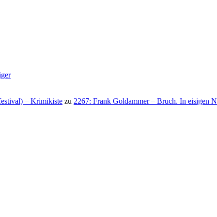
iger
stival) – Krimikiste
zu
2267: Frank Goldammer – Bruch. In eisigen N