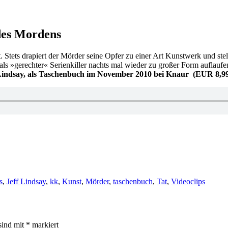
des Mordens
 Stets drapiert der Mörder seine Opfer zu einer Art Kunstwerk und stell
 er als »gerechter« Serienkiller nachts mal wieder zu großer Form aufla
Lindsay, als Taschenbuch im November 2010 bei Knaur (EUR 8,99,
s
,
Jeff Lindsay
,
kk
,
Kunst
,
Mörder
,
taschenbuch
,
Tat
,
Videoclips
sind mit
*
markiert