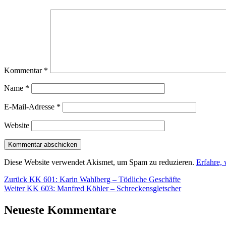
Kommentar
*
Name
*
E-Mail-Adresse
*
Website
Diese Website verwendet Akismet, um Spam zu reduzieren.
Erfahre,
Beitragsnavigation
Vorheriger
Zurück
KK 601: Karin Wahlberg – Tödliche Geschäfte
Nächster
Beitrag:
Weiter
KK 603: Manfred Köhler – Schreckensgletscher
Beitrag:
Neueste Kommentare