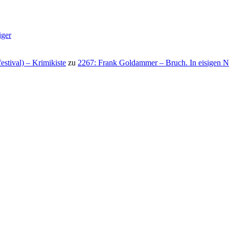
iger
stival) – Krimikiste
zu
2267: Frank Goldammer – Bruch. In eisigen N