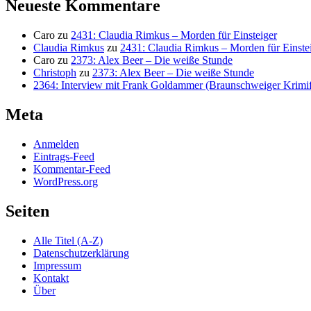
Neueste Kommentare
Caro
zu
2431: Claudia Rimkus – Morden für Einsteiger
Claudia Rimkus
zu
2431: Claudia Rimkus – Morden für Einste
Caro
zu
2373: Alex Beer – Die weiße Stunde
Christoph
zu
2373: Alex Beer – Die weiße Stunde
2364: Interview mit Frank Goldammer (Braunschweiger Krimife
Meta
Anmelden
Eintrags-Feed
Kommentar-Feed
WordPress.org
Seiten
Alle Titel (A-Z)
Datenschutzerklärung
Impressum
Kontakt
Über