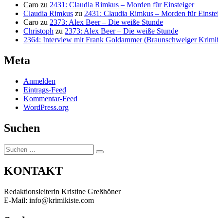
Caro
zu
2431: Claudia Rimkus – Morden für Einsteiger
Claudia Rimkus
zu
2431: Claudia Rimkus – Morden für Einste
Caro
zu
2373: Alex Beer – Die weiße Stunde
Christoph
zu
2373: Alex Beer – Die weiße Stunde
2364: Interview mit Frank Goldammer (Braunschweiger Krimife
Meta
Anmelden
Eintrags-Feed
Kommentar-Feed
WordPress.org
Suchen
Suchen
Suchen
nach:
KONTAKT
Redaktionsleiterin Kristine Greßhöner
E-Mail: info@krimikiste.com