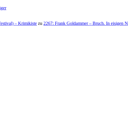
iger
stival) – Krimikiste
zu
2267: Frank Goldammer – Bruch. In eisigen N