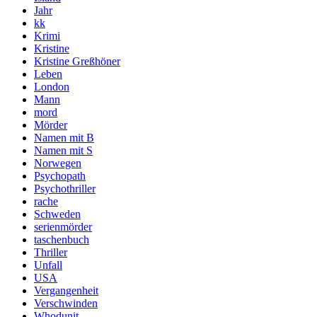
Jahr
kk
Krimi
Kristine
Kristine Greßhöner
Leben
London
Mann
mord
Mörder
Namen mit B
Namen mit S
Norwegen
Psychopath
Psychothriller
rache
Schweden
serienmörder
taschenbuch
Thriller
Unfall
USA
Vergangenheit
Verschwinden
Whodunit