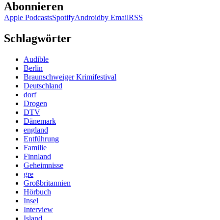
Abonnieren
Apple Podcasts
Spotify
Android
by Email
RSS
Schlagwörter
Audible
Berlin
Braunschweiger Krimifestival
Deutschland
dorf
Drogen
DTV
Dänemark
england
Entführung
Familie
Finnland
Geheimnisse
gre
Großbritannien
Hörbuch
Insel
Interview
Island