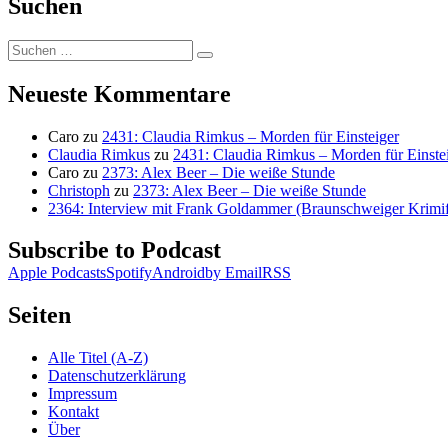
Suchen
Suchen
Suchen
nach:
Neueste Kommentare
Caro
zu
2431: Claudia Rimkus – Morden für Einsteiger
Claudia Rimkus
zu
2431: Claudia Rimkus – Morden für Einste
Caro
zu
2373: Alex Beer – Die weiße Stunde
Christoph
zu
2373: Alex Beer – Die weiße Stunde
2364: Interview mit Frank Goldammer (Braunschweiger Krimife
Subscribe to Podcast
Apple Podcasts
Spotify
Android
by Email
RSS
Seiten
Alle Titel (A-Z)
Datenschutzerklärung
Impressum
Kontakt
Über