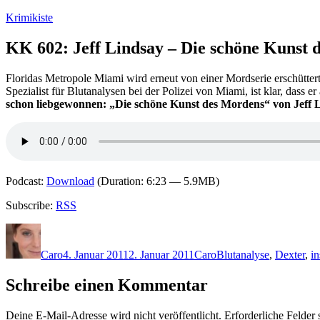
Zum
Krimikiste
Inhalt
springen
KK 602: Jeff Lindsay – Die schöne Kunst 
Floridas Metropole Miami wird erneut von einer Mordserie erschüttert.
Spezialist für Blutanalysen bei der Polizei von Miami, ist klar, dass
schon liebgewonnen: „Die schöne Kunst des Mordens“ von Jeff 
Podcast:
Download
(Duration: 6:23 — 5.9MB)
Subscribe:
RSS
Autor
Veröffentlicht
Kategorien
Schlagwörter
am
Caro
4. Januar 2011
2. Januar 2011
Caro
Blutanalyse
,
Dexter
,
in
Schreibe einen Kommentar
Deine E-Mail-Adresse wird nicht veröffentlicht.
Erforderliche Felder 