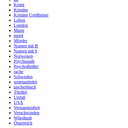
Krimi
Kristine
Kristine Greßhöner
Leben
London
Mann
mord
Mörder
Namen mit B
Namen mit S
Norwegen
Psychopath
Psychothriller
rache
Schweden
serienmörder
taschenbuch
Thriller
Unfall
USA
Vergangenheit
Verschwinden
Whodunit
Österreich