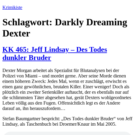
Zum
Krimikiste
Inhalt
springen
Schlagwort:
Darkly Dreaming
Dexter
KK 465: Jeff Lindsay – Des Todes
dunkler Bruder
Dexter Morgan arbeitet als Spezialist für Blutanalysen bei der
Polizei von Miami – und mordet gerne. Aber seine Morde dienen
einem höheren Zweck: Jedes Mal, wenn er zuschlägt, erwischt es
einen ganz gewöhnlichen, brutalen Killer. Einer weniger! Doch als
plötzlich ein zweiter Serienkiller auftaucht, der es ebenfalls nur auf
die schlimmsten Täter abgesehen hat, gerät Dexters wohlgeordnetes
Leben völlig aus den Fugen. Offensichtlich legt es der Andere
darauf an, ihn herauszufordern…
Stefan Baumgartner bespricht: „Des Todes dunkler Bruder“ von Jeff
Lindsay, als Taschenbuch bei Droemer/Knaur im Mai 2005.