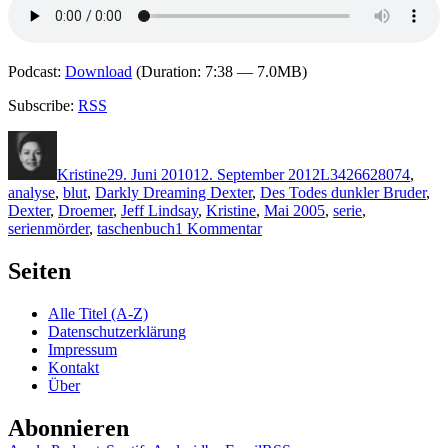
Podcast:
Download
(Duration: 7:38 — 7.0MB)
Subscribe:
RSS
Autor
Veröffentlicht
Kategorien
Schlagwörter
am
Kristine
29. Juni 2010
12. September 2012
L
3426628074
,
analyse
,
blut
,
Darkly Dreaming Dexter
,
Des Todes dunkler Bruder
,
Dexter
,
Droemer
,
Jeff Lindsay
,
Kristine
,
Mai 2005
,
serie
,
zu
serienmörder
,
taschenbuch
1 Kommentar
KK
465:
Seiten
Jeff
Lindsay
Alle Titel (A-Z)
–
Datenschutzerklärung
Des
Impressum
Todes
Kontakt
dunkler
Über
Bruder
Abonnieren