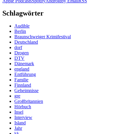
Apple Podcasts
Spotify
Android
by Email
RSS
Schlagwörter
Audible
Berlin
Braunschweiger Krimifestival
Deutschland
dorf
Drogen
DTV
Dänemark
england
Entführung
Familie
Finnland
Geheimnisse
gre
Großbritannien
Hörbuch
Insel
Interview
Island
Jahr
kk